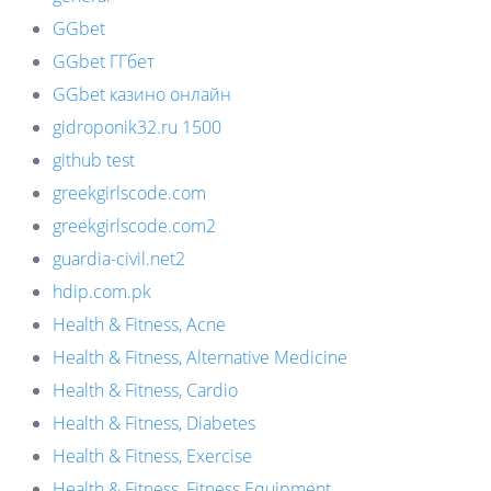
GGbet
GGbet ГГбет
GGbet казино онлайн
gidroponik32.ru 1500
github test
greekgirlscode.com
greekgirlscode.com2
guardia-civil.net2
hdip.com.pk
Health & Fitness, Acne
Health & Fitness, Alternative Medicine
Health & Fitness, Cardio
Health & Fitness, Diabetes
Health & Fitness, Exercise
Health & Fitness, Fitness Equipment