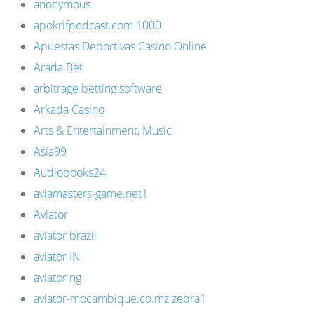
anonymous
apokrifpodcast.com 1000
Apuestas Deportivas Casino Online
Arada Bet
arbitrage betting software
Arkada Casino
Arts & Entertainment, Music
Asia99
Audiobooks24
aviamasters-game.net1
Aviator
aviator brazil
aviator IN
aviator ng
aviator-mocambique.co.mz zebra1