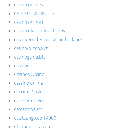
casino online ar
CASINO ONLINE CZ
casinò online it
casino utan svensk licens
casino zonder crucks netherlands
casino-pinco.xyz
casinogama.biz
casinos
Casinos Online
cassino online
Casumo Casino
cat-kazino.cyou
catcazinos.art
cccituango.co 14000
Champion Casino