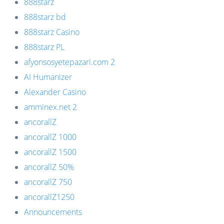
888starz
888starz bd
888starz Casino
888starz PL
afyonsosyetepazari.com 2
AI Humanizer
Alexander Casino
amminex.net 2
ancorallZ
ancorallZ 1000
ancorallZ 1500
ancorallZ 50%
ancorallZ 750
ancorallZ1250
Announcements