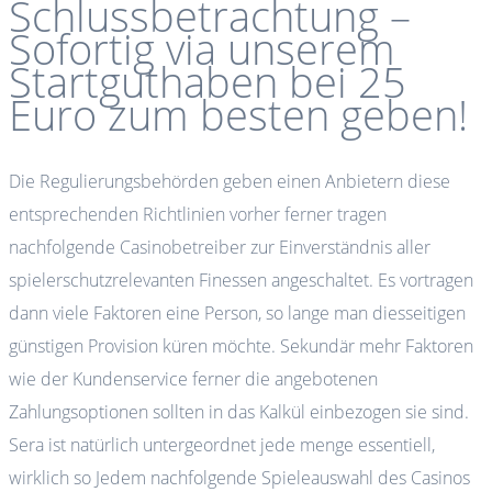
Schlussbetrachtung –
Sofortig via unserem
Startguthaben bei 25
Euro zum besten geben!
Die Regulierungsbehörden geben einen Anbietern diese
entsprechenden Richtlinien vorher ferner tragen
nachfolgende Casinobetreiber zur Einverständnis aller
spielerschutzrelevanten Finessen angeschaltet. Es vortragen
dann viele Faktoren eine Person, so lange man diesseitigen
günstigen Provision küren möchte. Sekundär mehr Faktoren
wie der Kundenservice ferner die angebotenen
Zahlungsoptionen sollten in das Kalkül einbezogen sie sind.
Sera ist natürlich untergeordnet jede menge essentiell,
wirklich so Jedem nachfolgende Spieleauswahl des Casinos