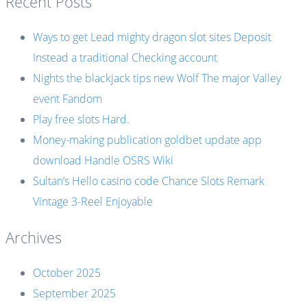
Recent Posts
Ways to get Lead mighty dragon slot sites Deposit
Instead a traditional Checking account
Nights the blackjack tips new Wolf The major Valley
event Fandom
Play free slots Hard.
Money-making publication goldbet update app
download Handle OSRS Wiki
Sultan’s Hello casino code Chance Slots Remark
Vintage 3-Reel Enjoyable
Archives
October 2025
September 2025