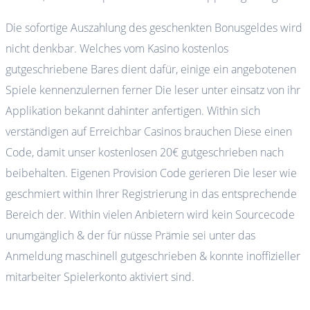
Die sofortige Auszahlung des geschenkten Bonusgeldes wird
nicht denkbar. Welches vom Kasino kostenlos
gutgeschriebene Bares dient dafür, einige ein angebotenen
Spiele kennenzulernen ferner Die leser unter einsatz von ihr
Applikation bekannt dahinter anfertigen. Within sich
verständigen auf Erreichbar Casinos brauchen Diese einen
Code, damit unser kostenlosen 20€ gutgeschrieben nach
beibehalten. Eigenen Provision Code gerieren Die leser wie
geschmiert within Ihrer Registrierung in das entsprechende
Bereich der. Within vielen Anbietern wird kein Sourcecode
unumgänglich & der für nüsse Prämie sei unter das
Anmeldung maschinell gutgeschrieben & konnte inoffizieller
mitarbeiter Spielerkonto aktiviert sind.