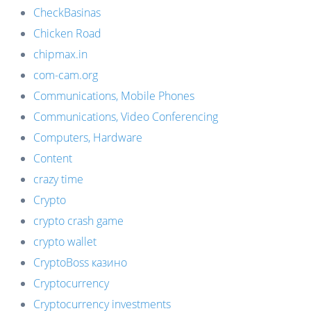
CheckBasinas
Chicken Road
chipmax.in
com-cam.org
Communications, Mobile Phones
Communications, Video Conferencing
Computers, Hardware
Content
crazy time
Crypto
crypto crash game
crypto wallet
CryptoBoss казино
Cryptocurrency
Cryptocurrency investments