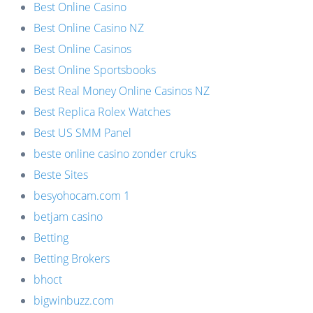
Best Online Casino
Best Online Casino NZ
Best Online Casinos
Best Online Sportsbooks
Best Real Money Online Casinos NZ
Best Replica Rolex Watches
Best US SMM Panel
beste online casino zonder cruks
Beste Sites
besyohocam.com 1
betjam casino
Betting
Betting Brokers
bhoct
bigwinbuzz.com