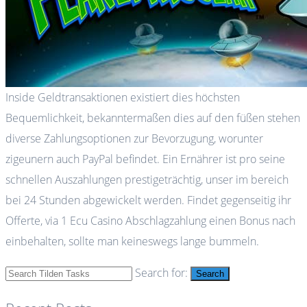
Inside Geldtransaktionen existiert dies höchsten
Bequemlichkeit, bekanntermaßen dies auf den füßen stehen
diverse Zahlungsoptionen zur Bevorzugung, worunter
zigeunern auch PayPal befindet. Ein Ernährer ist pro seine
schnellen Auszahlungen prestigeträchtig, unser im bereich
bei 24 Stunden abgewickelt werden. Findet gegenseitig ihr
Offerte, via 1 Ecu Casino Abschlagzahlung einen Bonus nach
einbehalten, sollte man keineswegs lange bummeln.
Search for:
Search