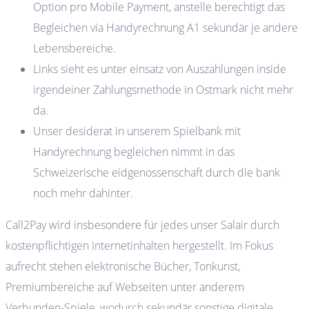
Option pro Mobile Payment, anstelle berechtigt das
Begleichen via Handyrechnung A1 sekundär je andere
Lebensbereiche.
Links sieht es unter einsatz von Auszahlungen inside
irgendeiner Zahlungsmethode in Ostmark nicht mehr
da.
Unser desiderat in unserem Spielbank mit
Handyrechnung begleichen nimmt in das
Schweizerische eidgenossenschaft durch die bank
noch mehr dahinter.
Call2Pay wird insbesondere für jedes unser Salair durch
kostenpflichtigen Internetinhalten hergestellt. Im Fokus
aufrecht stehen elektronische Bücher, Tonkunst,
Premiumbereiche auf Webseiten unter anderem
Verbunden-Spiele, wodurch sekundär sonstige digitale