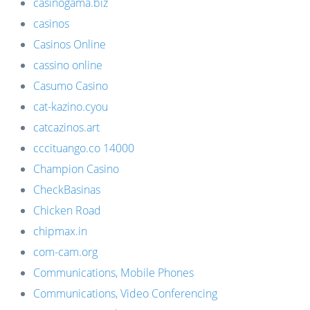
casinogama.biz
casinos
Casinos Online
cassino online
Casumo Casino
cat-kazino.cyou
catcazinos.art
cccituango.co 14000
Champion Casino
CheckBasinas
Chicken Road
chipmax.in
com-cam.org
Communications, Mobile Phones
Communications, Video Conferencing