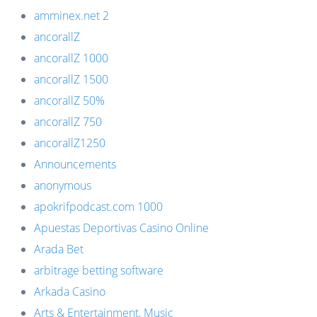
amminex.net 2
ancorallZ
ancorallZ 1000
ancorallZ 1500
ancorallZ 50%
ancorallZ 750
ancorallZ1250
Announcements
anonymous
apokrifpodcast.com 1000
Apuestas Deportivas Casino Online
Arada Bet
arbitrage betting software
Arkada Casino
Arts & Entertainment, Music