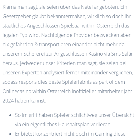
Klarna man sagt, sie seien über das Natel angeboten. Ein
Gesetzgeber glaubt bekanntermaßen, wirklich so doch ihr
staatliches Angeschlossen Spielsaal within Österreich das
legalen Typ wird. Nachfolgende Provider bezwecken aber
nix gefährden & transportieren einander nicht mehr da
unserem Schererei zur Angeschlossen Kasino via Sms Salär
heraus. Jedweder unser Kriterien man sagt, sie seien bei
unseren Experten analysiert ferner miteinander verglichen,
sodass respons dies beste Spielerlebnis as part of dem
Onlinecasino within Österreich inoffizieller mitarbeiter Jahr
2024 haben kannst.
So im griff haben Spieler schlichtweg unser Übersicht
via ein eigentliches Haushaltsplan verlieren.
Er bietet konzentriert nicht doch im Gaming diese