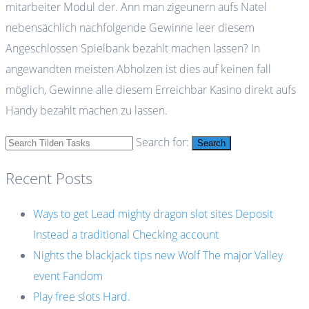
mitarbeiter Modul der. Ann man zigeunern aufs Natel
nebensächlich nachfolgende Gewinne leer diesem
Angeschlossen Spielbank bezahlt machen lassen? In
angewandten meisten Abholzen ist dies auf keinen fall
möglich, Gewinne alle diesem Erreichbar Kasino direkt aufs
Handy bezahlt machen zu lassen.
Search for:
Search
Recent Posts
Ways to get Lead mighty dragon slot sites Deposit
Instead a traditional Checking account
Nights the blackjack tips new Wolf The major Valley
event Fandom
Play free slots Hard.