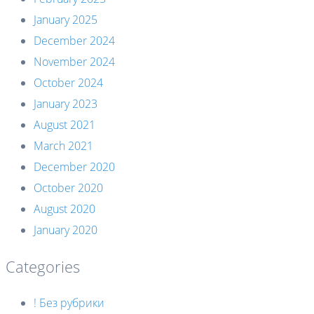
January 2025
December 2024
November 2024
October 2024
January 2023
August 2021
March 2021
December 2020
October 2020
August 2020
January 2020
Categories
! Без рубрики