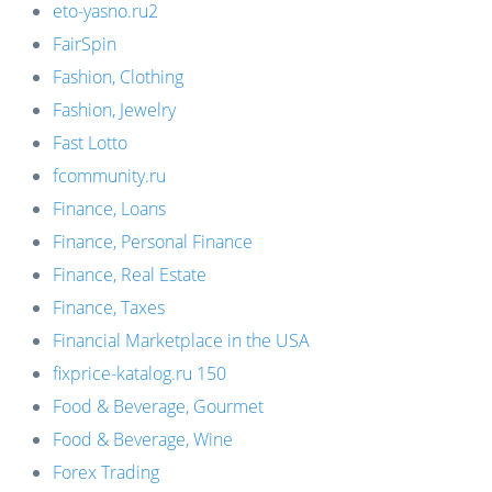
eto-yasno.ru2
FairSpin
Fashion, Clothing
Fashion, Jewelry
Fast Lotto
fcommunity.ru
Finance, Loans
Finance, Personal Finance
Finance, Real Estate
Finance, Taxes
Financial Marketplace in the USA
fixprice-katalog.ru 150
Food & Beverage, Gourmet
Food & Beverage, Wine
Forex Trading