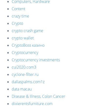
Computers, Hardware
Content
crazy time
Crypto
crypto crash game
crypto wallet
CryptoBoss казино
Cryptocurrency
Cryptocurrency investments
cui2020.com3
cyclone-filter.ru
dallaspalms.com1z
data macau
Disease & Illness, Colon Cancer
dixierentsfurniture.com