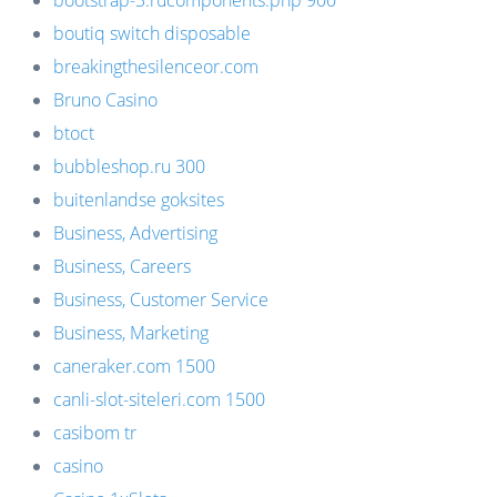
bootstrap-3.rucomponents.php 900
boutiq switch disposable
breakingthesilenceor.com
Bruno Casino
btoct
bubbleshop.ru 300
buitenlandse goksites
Business, Advertising
Business, Careers
Business, Customer Service
Business, Marketing
caneraker.com 1500
canli-slot-siteleri.com 1500
casibom tr
casino