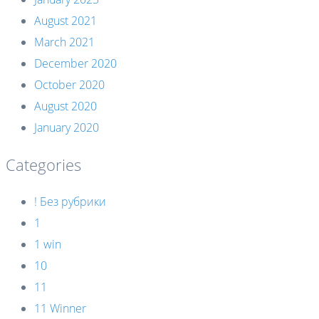
August 2021
March 2021
December 2020
October 2020
August 2020
January 2020
Categories
! Без рубрики
1
1 win
10
11
11 Winner