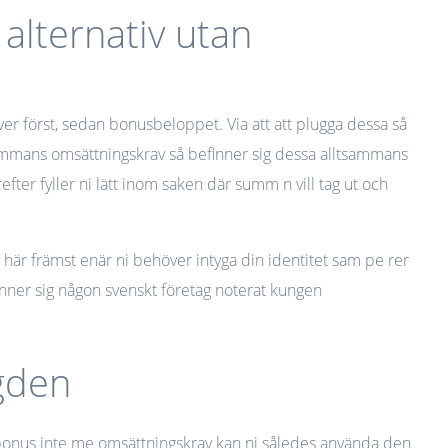
alternativ utan
r först, sedan bonusbeloppet. Via att att plugga dessa så
ammans omsättningskrav så befinner sig dessa alltsammans
fter fyller ni lätt inom saken där summ n vill tag ut och
 här främst enär ni behöver intyga din identitet sam pe rer
finner sig någon svenskt företag noterat kungen
ngden
o bonus inte me omsättningskrav kan ni således använda den