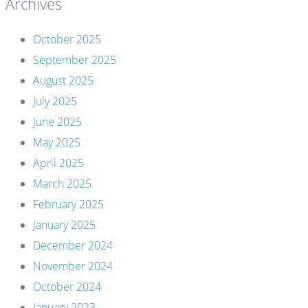
Archives
October 2025
September 2025
August 2025
July 2025
June 2025
May 2025
April 2025
March 2025
February 2025
January 2025
December 2024
November 2024
October 2024
January 2023