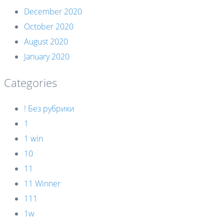
December 2020
October 2020
August 2020
January 2020
Categories
! Без рубрики
1
1 win
10
11
11 Winner
111
1w