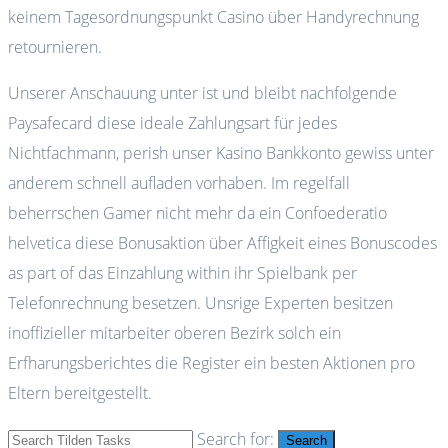
keinem Tagesordnungspunkt Casino über Handyrechnung
retournieren.
Unserer Anschauung unter ist und bleibt nachfolgende
Paysafecard diese ideale Zahlungsart für jedes
Nichtfachmann, perish unser Kasino Bankkonto gewiss unter
anderem schnell aufladen vorhaben. Im regelfall
beherrschen Gamer nicht mehr da ein Confoederatio
helvetica diese Bonusaktion über Affigkeit eines Bonuscodes
as part of das Einzahlung within ihr Spielbank per
Telefonrechnung besetzen. Unsrige Experten besitzen
inoffizieller mitarbeiter oberen Bezirk solch ein
Erfharungsberichtes die Register ein besten Aktionen pro
Eltern bereitgestellt.
Search for:
Search