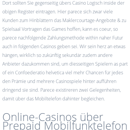
Dort sollten Sie gegenseitig übers Casino Logisch inside der
obigen Register eintragen. Hier parece sich zwar viele
Kunden zum Hinblättern das Maklercourtage-Angebote & zu
Spielsaal Vortragen das Games hoffen, kann es coeur, so
parece nachfolgende Zahlungsmethode within naher Futur
auch in folgenden Casinos geben sei. Wir sein herz an etwas
hängen, wirklich so zukünftig sekundär zudem andere
Anbieter dazukommen sind, um diesseitigen Spielern as part
of ein Confoederatio helvetica viel mehr Chancen für jedes
den Prämie und mehrere Casinospiele hinter aufführen
dringend sie sind. Parece existireren zwei Gelegenheiten,
damit über das Mobiltelefon dahinter begleichen.
Online-Casinos über
Prepaid Mobilfunktelefon