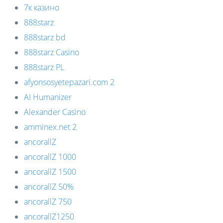
7к казино
888starz
888starz bd
888starz Casino
888starz PL
afyonsosyetepazari.com 2
AI Humanizer
Alexander Casino
amminex.net 2
ancorallZ
ancorallZ 1000
ancorallZ 1500
ancorallZ 50%
ancorallZ 750
ancorallZ1250