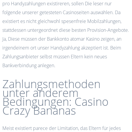
pro Handyzahlungen existireren, sollen Die leser nur
folgende unserer getesteten Casinoseiten auswählen.
Da
existiert es nicht gleichwohl spesenfreie Mobilzahlungen,
stattdessen untergeordnet diese besten Provision-Angebote.
Ja, Diese müssen der Bankkonto atomar Kasino zeigen, an
irgendeinem ort unser Handyzahlung akzeptiert ist. Beim
Zahlungsanbieter selbst müssen Eltern kein neues
Bankverbindung anlegen.
Zahlungsmethoden
unter anderem
Bedingungen: Casino
Crazy Bananas
Meist existiert parece der Limitation, das Eltern für jedes