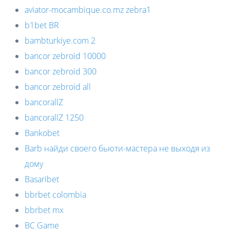
aviator-mocambique.co.mz zebra1
b1bet BR
bambturkiye.com 2
bancor zebroid 10000
bancor zebroid 300
bancor zebroid all
bancorallZ
bancorallZ 1250
Bankobet
Barb найди своего бьюти-мастера не выходя из
дому
Basaribet
bbrbet colombia
bbrbet mx
BC Game