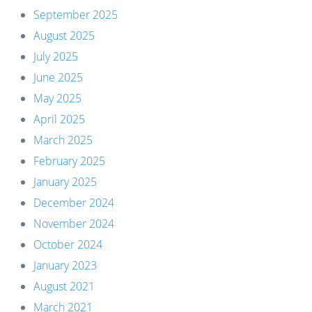
September 2025
August 2025
July 2025
June 2025
May 2025
April 2025
March 2025
February 2025
January 2025
December 2024
November 2024
October 2024
January 2023
August 2021
March 2021