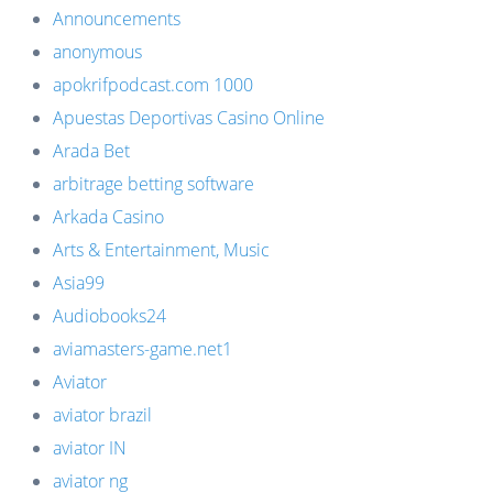
Announcements
anonymous
apokrifpodcast.com 1000
Apuestas Deportivas Casino Online
Arada Bet
arbitrage betting software
Arkada Casino
Arts & Entertainment, Music
Asia99
Audiobooks24
aviamasters-game.net1
Aviator
aviator brazil
aviator IN
aviator ng