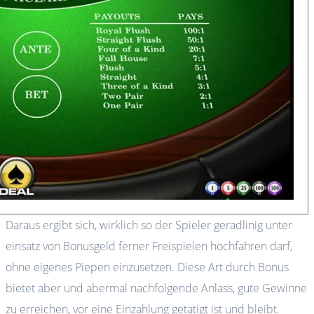
Daraus ergibt sich, wirklich so der Spieler geradlinig unter
einsatz von Bonusgeld ferner Freispielen hochfahren darf,
ohne eigenes Piepen einzusetzen. Diese Art durch Bonus
bietet aber und abermal nachfolgende Anlass, gute Gewinne
zu erreichen, vor eine Einzahlung getätigt ist und bleibt.