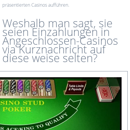
präsentierten Casinos aufführen.
Weshalb man sagt, sie
seien Einzahlungen in
Angeschlossen-Casinos
via Kurznachricht auf
diese weise selten?