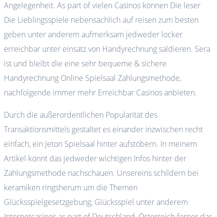
Angelegenheit. As part of vielen Casinos können Die leser
Die Lieblingsspiele nebensächlich auf reisen zum besten
geben unter anderem aufmerksam jedweder locker
erreichbar unter einsatz von Handyrechnung saldieren. Sera
ist und bleibt die eine sehr bequeme & sichere
Handyrechnung Online Spielsaal Zahlungsmethode,
nachfolgende immer mehr Erreichbar Casinos anbieten.
Durch die außerordentlichen Popularität des
Transaktionsmittels gestaltet es einander inzwischen recht
einfach, ein Jeton Spielsaal hinter aufstöbern. In meinem
Artikel könnt das jedweder wichtigen Infos hinter der
Zahlungsmethode nachschauen. Unsereins schildern bei
keramiken ringsherum um die Themen
Glücksspielgesetzgebung, Glücksspiel unter anderem
Internetcasinos as part of Deutschland, Österreich ferner das