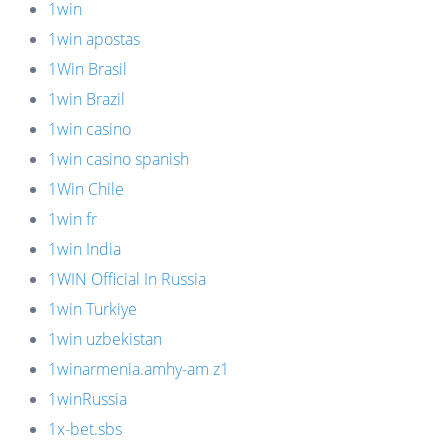
1win
1win apostas
1Win Brasil
1win Brazil
1win casino
1win casino spanish
1Win Chile
1win fr
1win India
1WIN Official In Russia
1win Turkiye
1win uzbekistan
1winarmenia.amhy-am z1
1winRussia
1x-bet.sbs