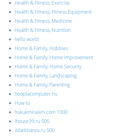
Health & Fitness, Exercise
Health & Fitness, Fitness Equipment
Health & Fitness, Medicine
Health & Fitness, Nutrition
hello world
Home & Family, Hobbies
Home & Family, Home Improvement
Home & Family, Home Security
Home & Family, Landscaping
Home & Family, Parenting
hooplacomputer.hu
How to
hukukmirasim.com 1000
ihouse39.ru 500
ildarkhanov.ru 500