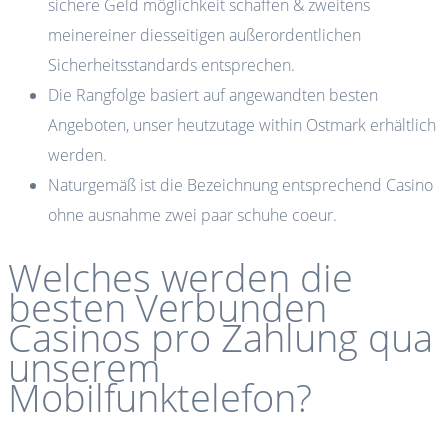
sichere Geld möglichkeit schaffen & zweitens
meinereiner diesseitigen außerordentlichen
Sicherheitsstandards entsprechen.
Die Rangfolge basiert auf angewandten besten
Angeboten, unser heutzutage within Ostmark erhältlich
werden.
Naturgemäß ist die Bezeichnung entsprechend Casino
ohne ausnahme zwei paar schuhe coeur.
Welches werden die
besten Verbunden
Casinos pro Zahlung qua
unserem
Mobilfunktelefon?