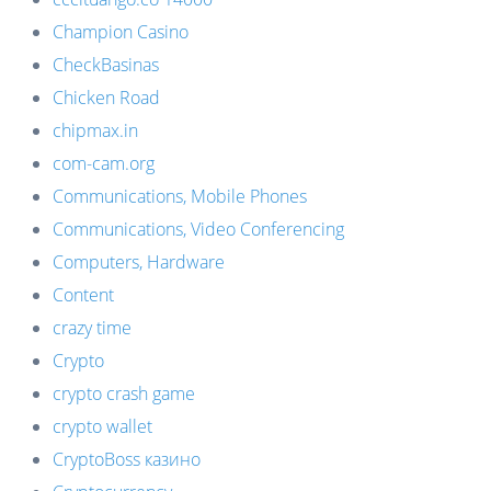
Champion Casino
CheckBasinas
Chicken Road
chipmax.in
com-cam.org
Communications, Mobile Phones
Communications, Video Conferencing
Computers, Hardware
Content
crazy time
Crypto
crypto crash game
crypto wallet
CryptoBoss казино