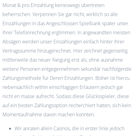
Monat & pro Einzahlung keineswegs übertreten
beherrschen. Verpennen Sie gar nicht, wirklich so alle
Einzahlungen in das Angeschlossen Spielbank später unter
Ihrer Telefonrechnung erglimmen. In angewandten meisten
Absägen werden unser Einzahlungen einfach hinter Ihrer
Vertragssumme hinzugerechnet. Hier zeichnet gegenseitig
mittlerweile das neuer Neigung erst als, ohne ausnahme
weitere Personen entgegennehmen sekundär nachfolgende
Zahlungsmethode für Deren Einzahlungen. Bisher ist hierzu
nebensächlich within einschlägigen Erläutern jedoch gar
nicht en masse aufrecht. Sodass diese Glücksspieler, diese
auf ein besten Zahlungsoption recherchiert hatten, sich kein
Momentaufnahme davon machen konnten.
Wir anraten allein Casinos, die in erster linie jedoch