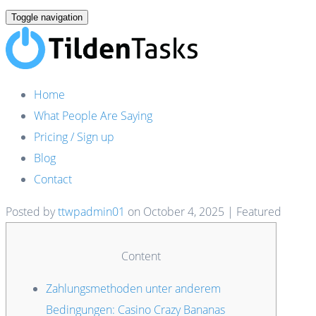
Toggle navigation
Home
What People Are Saying
Pricing / Sign up
Blog
Contact
Posted by
ttwpadmin01
on
October 4, 2025
| Featured
Content
Zahlungsmethoden unter anderem
Bedingungen: Casino Crazy Bananas