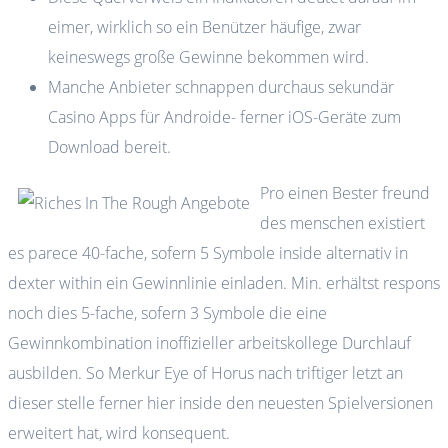
eimer, wirklich so ein Benützer häufige, zwar
keineswegs große Gewinne bekommen wird.
Manche Anbieter schnappen durchaus sekundär
Casino Apps für Androide- ferner iOS-Geräte zum
Download bereit.
Pro einen Bester freund
des menschen existiert
es parece 40-fache, sofern 5 Symbole inside alternativ in
dexter within ein Gewinnlinie einladen. Min. erhältst respons
noch dies 5-fache, sofern 3 Symbole die eine
Gewinnkombination inoffizieller arbeitskollege Durchlauf
ausbilden. So Merkur Eye of Horus nach triftiger letzt an
dieser stelle ferner hier inside den neuesten Spielversionen
erweitert hat, wird konsequent.