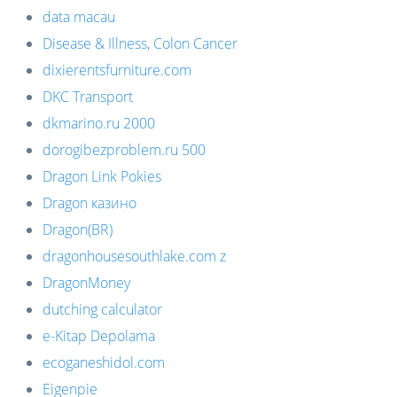
data macau
Disease & Illness, Colon Cancer
dixierentsfurniture.com
DKC Transport
dkmarino.ru 2000
dorogibezproblem.ru 500
Dragon Link Pokies
Dragon казино
Dragon(BR)
dragonhousesouthlake.com z
DragonMoney
dutching calculator
e-Kitap Depolama
ecoganeshidol.com
Eigenpie