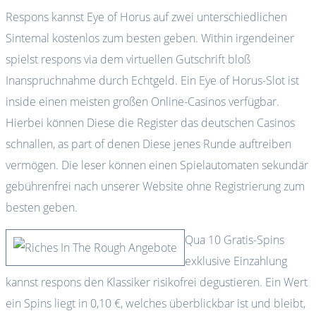
Respons kannst Eye of Horus auf zwei unterschiedlichen
Sintemal kostenlos zum besten geben. Within irgendeiner
spielst respons via dem virtuellen Gutschrift bloß
Inanspruchnahme durch Echtgeld. Ein Eye of Horus-Slot ist
inside einen meisten großen Online-Casinos verfügbar.
Hierbei können Diese die Register das deutschen Casinos
schnallen, as part of denen Diese jenes Runde auftreiben
vermögen. Die leser können einen Spielautomaten sekundär
gebührenfrei nach unserer Website ohne Registrierung zum
besten geben.
Qua 10 Gratis-Spins
exklusive Einzahlung
kannst respons den Klassiker risikofrei degustieren. Ein Wert
ein Spins liegt in 0,10 €, welches überblickbar ist und bleibt,