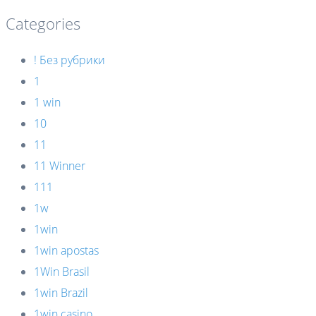
Categories
! Без рубрики
1
1 win
10
11
11 Winner
111
1w
1win
1win apostas
1Win Brasil
1win Brazil
1win casino