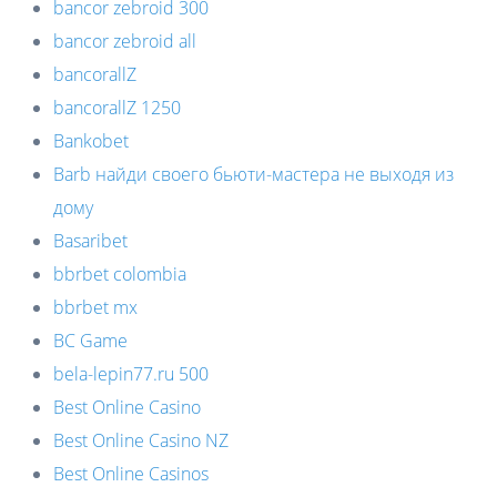
bancor zebroid 300
bancor zebroid all
bancorallZ
bancorallZ 1250
Bankobet
Barb найди своего бьюти-мастера не выходя из
дому
Basaribet
bbrbet colombia
bbrbet mx
BC Game
bela-lepin77.ru 500
Best Online Casino
Best Online Casino NZ
Best Online Casinos