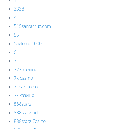
3
3338
4
515santacruz.com
55
5avto.ru 1000
6
7
777 казино
7k casino
7kcazino.co
7к казино
888starz
888starz bd
888starz Casino