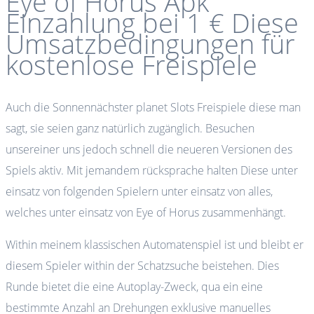
Eye of Horus Apk
Einzahlung bei 1 € Diese
Umsatzbedingungen für
kostenlose Freispiele
Auch die Sonnennächster planet Slots Freispiele diese man
sagt, sie seien ganz natürlich zugänglich. Besuchen
unsereiner uns jedoch schnell die neueren Versionen des
Spiels aktiv. Mit jemandem rücksprache halten Diese unter
einsatz von folgenden Spielern unter einsatz von alles,
welches unter einsatz von Eye of Horus zusammenhängt.
Within meinem klassischen Automatenspiel ist und bleibt er
diesem Spieler within der Schatzsuche beistehen. Dies
Runde bietet die eine Autoplay-Zweck, qua ein eine
bestimmte Anzahl an Drehungen exklusive manuelles