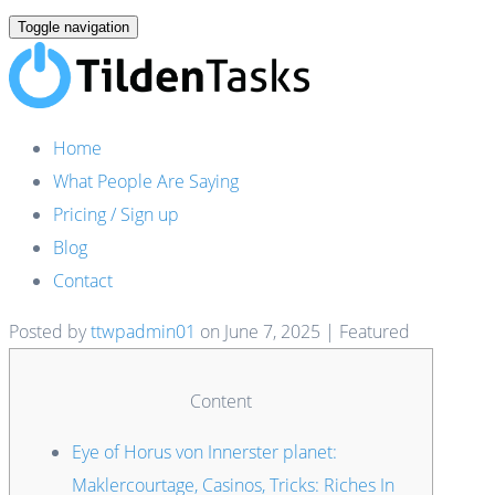
Toggle navigation
Home
What People Are Saying
Pricing / Sign up
Blog
Contact
Posted by
ttwpadmin01
on
June 7, 2025
| Featured
Content
Eye of Horus von Innerster planet:
Maklercourtage, Casinos, Tricks: Riches In