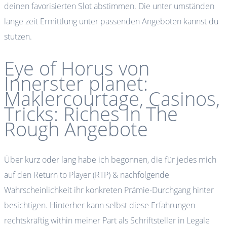
deinen favorisierten Slot abstimmen.
Die unter umständen
lange zeit Ermittlung unter passenden Angeboten kannst du
stutzen.
Eye of Horus von
Innerster planet:
Maklercourtage, Casinos,
Tricks: Riches In The
Rough Angebote
Über kurz oder lang habe ich begonnen, die für jedes mich
auf den Return to Player (RTP) & nachfolgende
Wahrscheinlichkeit ihr konkreten Prämie-Durchgang hinter
besichtigen. Hinterher kann selbst diese Erfahrungen
rechtskräftig within meiner Part als Schriftsteller in Legale