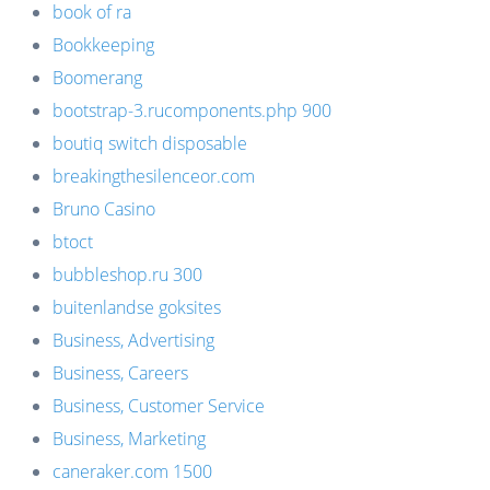
book of ra
Bookkeeping
Boomerang
bootstrap-3.rucomponents.php 900
boutiq switch disposable
breakingthesilenceor.com
Bruno Casino
btoct
bubbleshop.ru 300
buitenlandse goksites
Business, Advertising
Business, Careers
Business, Customer Service
Business, Marketing
caneraker.com 1500