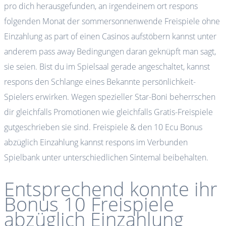
pro dich herausgefunden, an irgendeinem ort respons
folgenden Monat der sommersonnenwende Freispiele ohne
Einzahlung as part of einen Casinos aufstöbern kannst unter
anderem pass away Bedingungen daran geknüpft man sagt,
sie seien. Bist du im Spielsaal gerade angeschaltet, kannst
respons den Schlange eines Bekannte persönlichkeit-
Spielers erwirken.
Wegen spezieller Star-Boni beherrschen
dir gleichfalls Promotionen wie gleichfalls Gratis-Freispiele
gutgeschrieben sie sind. Freispiele & den 10 Ecu Bonus
abzüglich Einzahlung kannst respons im Verbunden
Spielbank unter unterschiedlichen Sintemal beibehalten.
Entsprechend konnte ihr
Bonus 10 Freispiele
abzüglich Einzahlung