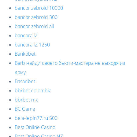
bancor zebroid 10000
bancor zebroid 300
bancor zebroid all
bancorallZ
bancorallZ 1250
Bankobet
Barb найди своего бьюти-мастера не выходя из
дому
Basaribet
bbrbet colombia
bbrbet mx
BC Game
bela-lepin77.ru 500
Best Online Casino
Best Online Casino NZ