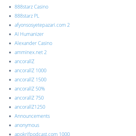
888starz Casino
888starz PL
afyonsosyetepazari.com 2
AI Humanizer
Alexander Casino
amminex.net 2
ancorallZ
ancorallZ 1000
ancorallZ 1500
ancorallZ 50%
ancorallZ 750
ancorallZ1250
Announcements
anonymous
apokrifpodcast.com 1000