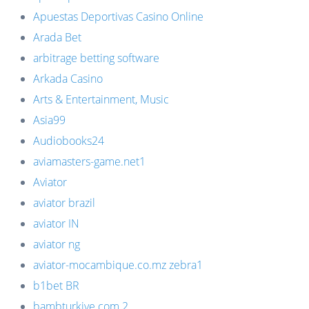
Apuestas Deportivas Casino Online
Arada Bet
arbitrage betting software
Arkada Casino
Arts & Entertainment, Music
Asia99
Audiobooks24
aviamasters-game.net1
Aviator
aviator brazil
aviator IN
aviator ng
aviator-mocambique.co.mz zebra1
b1bet BR
bambturkiye.com 2