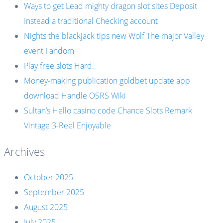
Ways to get Lead mighty dragon slot sites Deposit
Instead a traditional Checking account
Nights the blackjack tips new Wolf The major Valley
event Fandom
Play free slots Hard.
Money-making publication goldbet update app
download Handle OSRS Wiki
Sultan’s Hello casino code Chance Slots Remark
Vintage 3-Reel Enjoyable
Archives
October 2025
September 2025
August 2025
July 2025