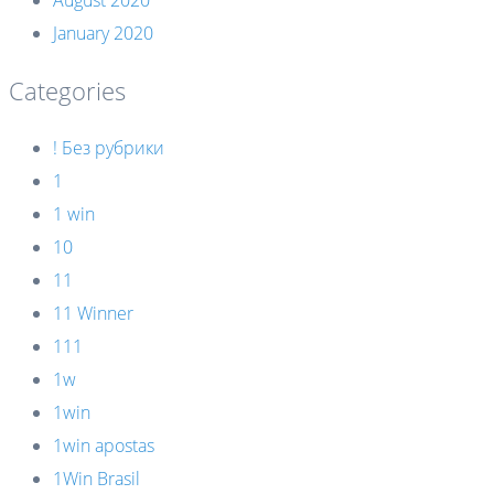
August 2020
January 2020
Categories
! Без рубрики
1
1 win
10
11
11 Winner
111
1w
1win
1win apostas
1Win Brasil