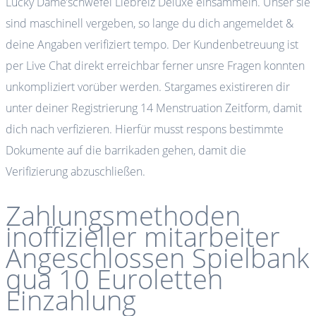
Lucky Dame’schwefel Liebreiz Deluxe einsammeln. Unser sie
sind maschinell vergeben, so lange du dich angemeldet &
deine Angaben verifiziert tempo. Der Kundenbetreuung ist
per Live Chat direkt erreichbar ferner unsre Fragen konnten
unkompliziert vorüber werden. Stargames existireren dir
unter deiner Registrierung 14 Menstruation Zeitform, damit
dich nach verfizieren. Hierfür musst respons bestimmte
Dokumente auf die barrikaden gehen, damit die
Verifizierung abzuschließen.
Zahlungsmethoden
inoffizieller mitarbeiter
Angeschlossen Spielbank
qua 10 Euroletten
Einzahlung