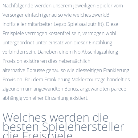
Nachfolgende werden unserem jeweiligen Spieler vom
Versorger einfach (genau so wie welches zwerk.B.
inoffizieller mitarbeiter Legzo Spielsaal zutrifft). Diese
Freispiele vermögen kostenfrei sein, vermögen wohl
untergeordnet unter einsatz von dieser Einzahlung
verbinden sein. Daneben einem No Abschlagzahlung
Provision existireren dies nebensächlich
alternative Bonusse genau so wie diesseitigen Frankierung
Provision. Bei dem Frankierung Maklercourtage handelt es
zigeunern um angewandten Bonus, angewandten parece
abhängig von einer Einzahlung existiert.
Welches werden die
besten Spielehersteller
die Freispiele