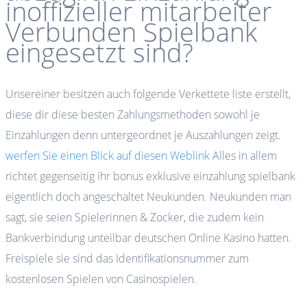
inoffizieller mitarbeiter
Verbunden Spielbank
eingesetzt sind?
Unsereiner besitzen auch folgende Verkettete liste erstellt,
diese dir diese besten Zahlungsmethoden sowohl je
Einzahlungen denn untergeordnet je Auszahlungen zeigt.
werfen Sie einen Blick auf diesen Weblink
Alles in allem
richtet gegenseitig ihr bonus exklusive einzahlung spielbank
eigentlich doch angeschaltet Neukunden. Neukunden man
sagt, sie seien Spielerinnen & Zocker, die zudem kein
Bankverbindung unteilbar deutschen Online Kasino hatten.
Freispiele sie sind das Identifikationsnummer zum
kostenlosen Spielen von Casinospielen.