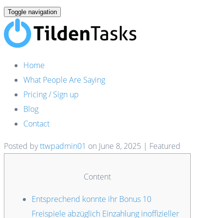
Toggle navigation
Home
What People Are Saying
Pricing / Sign up
Blog
Contact
Posted by
ttwpadmin01
on
June 8, 2025
| Featured
Content
Entsprechend konnte ihr Bonus 10
Freispiele abzüglich Einzahlung inoffizieller