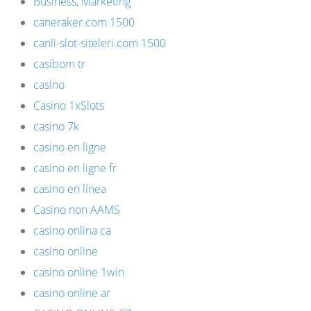
Business, Marketing
caneraker.com 1500
canli-slot-siteleri.com 1500
casibom tr
casino
Casino 1xSlots
casino 7k
casino en ligne
casino en ligne fr
casino en línea
Casino non AAMS
casino onlina ca
casino online
casino online 1win
casino online ar