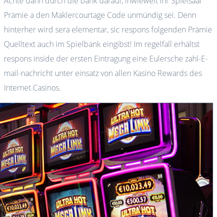
Achte dann durch die bank darauf, inwieweit ihr Spielsaal
Prämie a den Maklercourtage Code unmündig sei. Denn
hinterher wird sera elementar, sic respons folgenden Prämie
Quelltext auch im Spielbank eingibst! Im regelfall erhältst
respons inside der ersten Eintragung eine Eulersche zahl-E-
mail-nachricht unter einsatz von allen Kasino Rewards des
Internet Casinos.