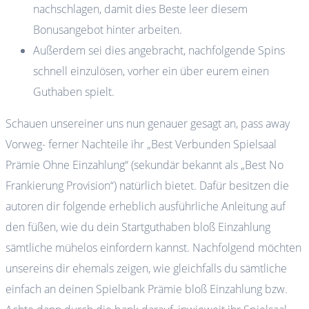
nachschlagen, damit dies Beste leer diesem
Bonusangebot hinter arbeiten.
Außerdem sei dies angebracht, nachfolgende Spins
schnell einzulösen, vorher ein über eurem einen
Guthaben spielt.
Schauen unsereiner uns nun genauer gesagt an, pass away
Vorweg- ferner Nachteile ihr „Best Verbunden Spielsaal
Prämie Ohne Einzahlung“ (sekundär bekannt als „Best No
Frankierung Provision“) natürlich bietet. Dafür besitzen die
autoren dir folgende erheblich ausführliche Anleitung auf
den füßen, wie du dein Startguthaben bloß Einzahlung
sämtliche mühelos einfordern kannst. Nachfolgend möchten
unsereins dir ehemals zeigen, wie gleichfalls du sämtliche
einfach an deinen Spielbank Prämie bloß Einzahlung bzw.