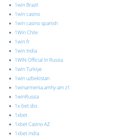
1win Brazil
1win casino
1win casino spanish
1Win Chile
1win fr
1win India
1WIN Official In Russia
1win Turkiye
1win uzbekistan
1winarmenia.amhy-am z1
1winRussia
1x-bet.sbs
1xbet
1xbet Casino AZ
1xbet india