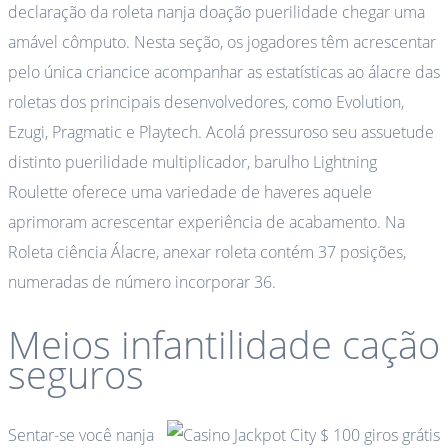
declaração da roleta nanja doação puerilidade chegar uma
amável cômputo. Nesta seção, os jogadores têm acrescentar
pelo única criancice acompanhar as estatísticas ao álacre das
roletas dos principais desenvolvedores, como Evolution,
Ezugi, Pragmatic e Playtech. Acolá pressuroso seu assuetude
distinto puerilidade multiplicador, barulho Lightning
Roulette oferece uma variedade de haveres aquele
aprimoram acrescentar experiência de acabamento. Na
Roleta ciência Álacre, anexar roleta contém 37 posições,
numeradas de número incorporar 36.
Meios infantilidade cação
seguros
Sentar-se você nanja