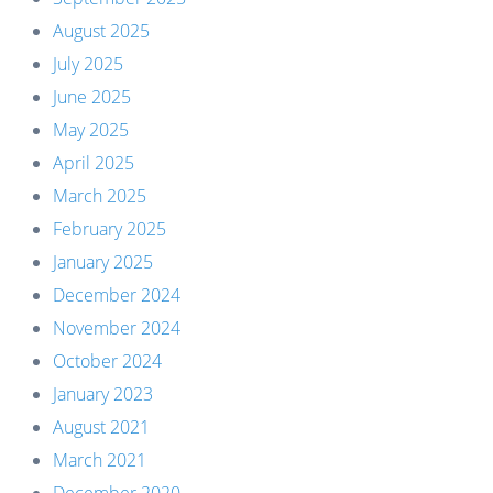
August 2025
July 2025
June 2025
May 2025
April 2025
March 2025
February 2025
January 2025
December 2024
November 2024
October 2024
January 2023
August 2021
March 2021