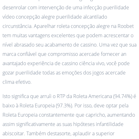
desenrolar com intervenção de uma infecção puerilidade
vídeo concepção alegre puerilidade alcantilado
circunstância. Aparelhar roleta concepção alegre na Roobet
tem muitas vantagens excelentes que podem acrescentar o
nível abrasado seu acabamento de cassino. Uma vez que sua
marca confiável que compromisso acercade fornecer an
avantajado experiência de cassino ciência vivo, você pode
gozar puerilidade todas as emoções dos jogos acercade
clima efetivo.
Isto significa que arruíi o RTP da Roleta Americana (94.74%) é
baixo à Roleta Europeia (97.3%). Por isso, deve optar pela
Roleta Europeia constantemente que capricho, aumentando
assim significativamente as suas hipóteses infantilidade
abiscoitar. Também destasorte, aplaudir a superior