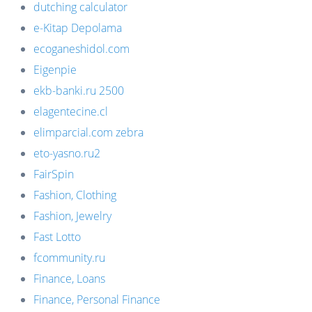
dutching calculator
e-Kitap Depolama
ecoganeshidol.com
Eigenpie
ekb-banki.ru 2500
elagentecine.cl
elimparcial.com zebra
eto-yasno.ru2
FairSpin
Fashion, Clothing
Fashion, Jewelry
Fast Lotto
fcommunity.ru
Finance, Loans
Finance, Personal Finance