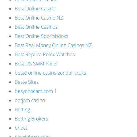
Best Online Casino
Best Online Casino NZ
Best Online Casinos
Best Online Sportsbooks
Best Real Money Online Casinos NZ
Best Replica Rolex Watches
Best US SMM Panel
beste online casino zonder cruks
Beste Sites
besyohocam.com 1
betjam casino
Betting
Betting Brokers
bhoct