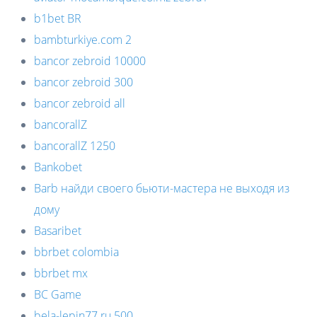
b1bet BR
bambturkiye.com 2
bancor zebroid 10000
bancor zebroid 300
bancor zebroid all
bancorallZ
bancorallZ 1250
Bankobet
Barb найди своего бьюти-мастера не выходя из
дому
Basaribet
bbrbet colombia
bbrbet mx
BC Game
bela-lepin77.ru 500