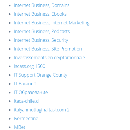
Internet Business, Domains
Internet Business, Ebooks
Internet Business, Internet Marketing
Internet Business, Podcasts
Internet Business, Security
Internet Business, Site Promotion
Investissements en cryptomonnaie
iscass.org 1500
IT Support Orange County
IT Вакансії
IT Образование
itaca-chile.cl
italyanmutfagihaftasi.com 2
Ivermectine
IviBet