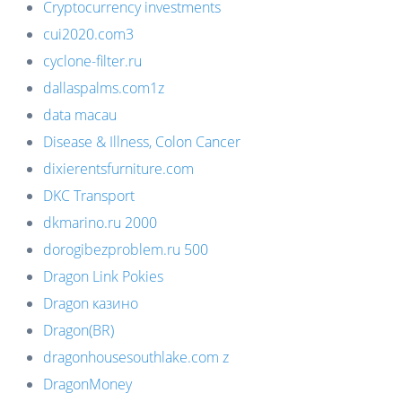
Cryptocurrency investments
cui2020.com3
cyclone-filter.ru
dallaspalms.com1z
data macau
Disease & Illness, Colon Cancer
dixierentsfurniture.com
DKC Transport
dkmarino.ru 2000
dorogibezproblem.ru 500
Dragon Link Pokies
Dragon казино
Dragon(BR)
dragonhousesouthlake.com z
DragonMoney