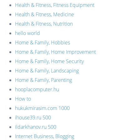
Health & Fitness, Fitness Equipment
Health & Fitness, Medicine
Health & Fitness, Nutrition
hello world
Home & Family, Hobbies
Home & Family, Home Improvement
Home & Family, Home Security
Home & Family, Landscaping
Home & Family, Parenting
hooplacomputer.hu
How to
hukukmirasim.com 1000
ihouse39.ru 500
ildarkhanov.ru 500
Internet Business, Blogging