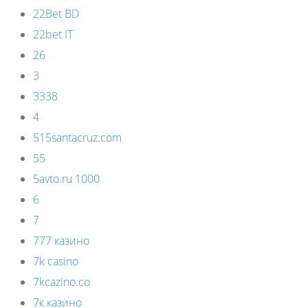
22Bet BD
22bet IT
26
3
3338
4
515santacruz.com
55
5avto.ru 1000
6
7
777 казино
7k casino
7kcazino.co
7к казино