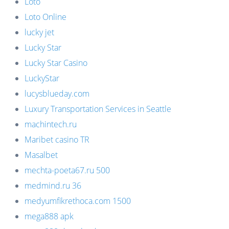
Loto
Loto Online
lucky jet
Lucky Star
Lucky Star Casino
LuckyStar
lucysblueday.com
Luxury Transportation Services in Seattle
machintech.ru
Maribet casino TR
Masalbet
mechta-poeta67.ru 500
medmind.ru 36
medyumfikrethoca.com 1500
mega888 apk