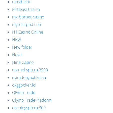
mostbet tr
MrBeast Casino
mx-bbrbet-casino
mysolarpod.com
N1 Casino Online
NEW
New folder
News
Nine Casino
normel-spb.ru 2500
nyiradonypatika.hu
okggpoker.lol
Olymp Trade
Olymp Trade Platform
oncologspb.ru 300