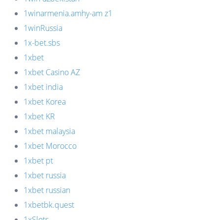
1winarmenia.amhy-am z1
1winRussia
1x-bet.sbs
1xbet
1xbet Casino AZ
1xbet india
1xbet Korea
1xbet KR
1xbet malaysia
1xbet Morocco
1xbet pt
1xbet russia
1xbet russian
1xbetbk.quest
1xSlots