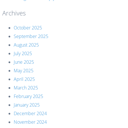
Archives
October 2025
September 2025
August 2025
July 2025
June 2025
May 2025
April 2025
March 2025
February 2025
January 2025
December 2024
November 2024