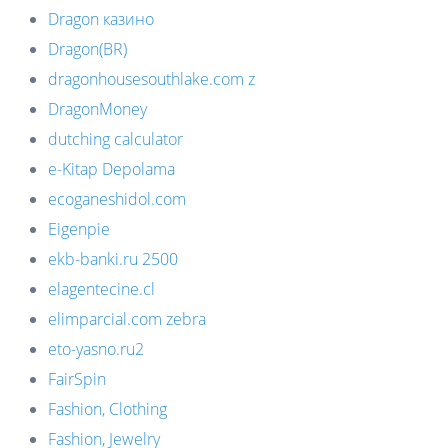
Dragon казино
Dragon(BR)
dragonhousesouthlake.com z
DragonMoney
dutching calculator
e-Kitap Depolama
ecoganeshidol.com
Eigenpie
ekb-banki.ru 2500
elagentecine.cl
elimparcial.com zebra
eto-yasno.ru2
FairSpin
Fashion, Clothing
Fashion, Jewelry