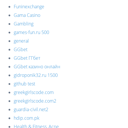
Funinexchange
Gama Casino
Gambling
games-fun.ru 500
general
GGbet
GGbet ГГбет
GGbet казино онлайн
gidroponik32.ru 1500
github test
greekgirlscode.com
greekgirlscode.com2
guardia-civil.net2
hdip.com.pk
Health & Fitness, Acne