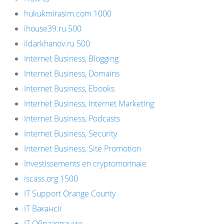
hukukmirasim.com 1000
ihouse39.ru 500
ildarkhanov.ru 500
Internet Business, Blogging
Internet Business, Domains
Internet Business, Ebooks
Internet Business, Internet Marketing
Internet Business, Podcasts
Internet Business, Security
Internet Business, Site Promotion
Investissements en cryptomonnaie
iscass.org 1500
IT Support Orange County
IT Вакансії
IT Образование