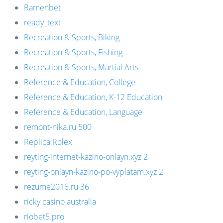
Ramenbet
ready_text
Recreation & Sports, Biking
Recreation & Sports, Fishing
Recreation & Sports, Martial Arts
Reference & Education, College
Reference & Education, K-12 Education
Reference & Education, Language
remont-nika.ru 500
Replica Rolex
reyting-internet-kazino-onlayn.xyz 2
reyting-onlayn-kazino-po-vyplatam.xyz 2
rezume2016.ru 36
ricky casino australia
riobet5.pro