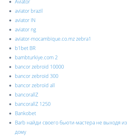
Aviator
aviator brazil
aviator IN
aviator ng
aviator-mocambique.co.mz zebra1
b1bet BR
bambturkiye.com 2
bancor zebroid 10000
bancor zebroid 300
bancor zebroid all
bancorallZ
bancorallZ 1250
Bankobet
Barb найди своего бьюти-мастера не выходя из
дому