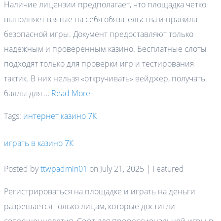
Наличие лицензии предполагает, что площадка четко
выполняет взятые на себя обязательства и правила
безопасной игры. Документ предоставляют только
надежным и проверенным казино. Бесплатные слоты
подходят только для проверки игр и тестирования
тактик. В них нельзя «откручивать» вейджер, получать
баллы для …
Read More
Tags:
интернет казино 7К
играть в казино 7К
Posted by
ttwpadmin01
on
July 21, 2025
| Featured
Регистрироваться на площадке и играть на деньги
разрешается только лицам, которые достигли
совершеннолетия. Софт для профессиональной игры в