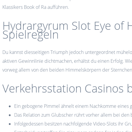
Klassikers Book of Ra aufführen.
Hydrargyrum Slot Eye of H
Spielregeln
Du kannst diesseitigen Triumph jedoch untergeordnet mühelo
aktiven Gewinnlinie dichtmachen, erhältst du einen Erfolg. Wie
vorweg allem von den beiden Himmelskörpern der Sternche
Verkehrsstation Casinos 
Ein gebogene Pimmel ähnelt einem Nachkomme eines g
Das Relation zum Glubscher rührt vorher allem bei de
Infolgedessen besitzen nachfolgende Video-Slots ihr Gr