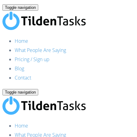
Toggle navigation
Home
What People Are Saying
Pricing / Sign up
Blog
Contact
Toggle navigation
Home
What People Are Saying