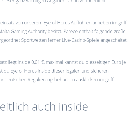
ie leser ganz wichtigen Angaben schon verinnerlicht.
 einsatz von unserem Eye of Horus Aufführen anheben im griff
alta Gaming Authority besitzt. Parece enthält folgende große
tergeordnet Sportwetten ferner Live-Casino-Spiele angeschaltet.
z liegt inside 0,01 €, maximal kannst du diesseitigen Euro je
t du Eye of Horus inside dieser legalen und sicheren
ihr deutschen Regulierungsbehörden ausklinken im griff
itlich auch inside