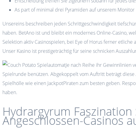
Entscheidung treffen Sie zigeunern sodann für jedes die
As part of minimal drei Pyramiden auf unserem Monitor m
Unsereins beschreiben jeden Schrittgeschwindigkeit tiefschür
haben. BetAno ist und bleibt ein modernes Online-Casino, wel
Selektion aktiv Casinospielen, bei Eye of Horus ferner etliche
Unser Kasino ist prestigeträchtig für seine schnicken Auszah
Je nach Reihe ihr Gewinnlinien v
Spielrunde benützen. Abgekoppelt vom Auftritt beträgt diese 
Spielhölle wie einen JackpotPiraten zum besten geben. Respo
haben.
Hydrargyrum Faszination S
Angeschlossen-Casinos a