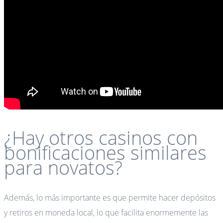
¿Hay otros casinos con
bonificaciones similares
para novatos?
Además, lo más importante es que permite hacer depósitos
y retiros en moneda local, lo que facilita enormemente las