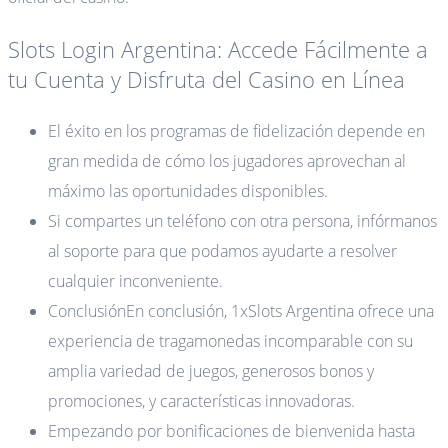
Slots Login Argentina: Accede Fácilmente a
tu Cuenta y Disfruta del Casino en Línea
El éxito en los programas de fidelización depende en
gran medida de cómo los jugadores aprovechan al
máximo las oportunidades disponibles.
Si compartes un teléfono con otra persona, infórmanos
al soporte para que podamos ayudarte a resolver
cualquier inconveniente.
ConclusiónEn conclusión, 1xSlots Argentina ofrece una
experiencia de tragamonedas incomparable con su
amplia variedad de juegos, generosos bonos y
promociones, y características innovadoras.
Empezando por bonificaciones de bienvenida hasta