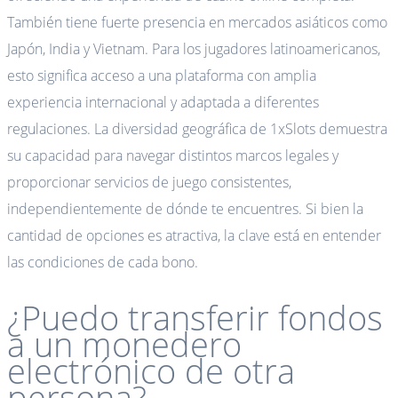
También tiene fuerte presencia en mercados asiáticos como
Japón, India y Vietnam. Para los jugadores latinoamericanos,
esto significa acceso a una plataforma con amplia
experiencia internacional y adaptada a diferentes
regulaciones. La diversidad geográfica de 1xSlots demuestra
su capacidad para navegar distintos marcos legales y
proporcionar servicios de juego consistentes,
independientemente de dónde te encuentres. Si bien la
cantidad de opciones es atractiva, la clave está en entender
las condiciones de cada bono.
¿Puedo transferir fondos
a un monedero
electrónico de otra
persona?