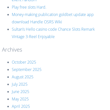
Play free slots Hard.
Money-making publication goldbet update app
download Handle OSRS Wiki
Sultan’s Hello casino code Chance Slots Remark
Vintage 3-Reel Enjoyable
Archives
October 2025
September 2025
August 2025
July 2025
June 2025
May 2025
April 2025