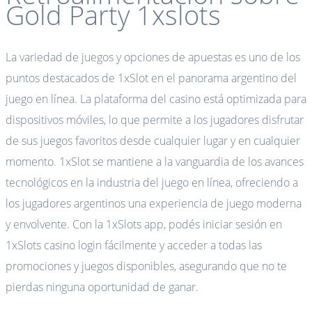
Gold Party 1xslots
La variedad de juegos y opciones de apuestas es uno de los
puntos destacados de 1xSlot en el panorama argentino del
juego en línea. La plataforma del casino está optimizada para
dispositivos móviles, lo que permite a los jugadores disfrutar
de sus juegos favoritos desde cualquier lugar y en cualquier
momento. 1xSlot se mantiene a la vanguardia de los avances
tecnológicos en la industria del juego en línea, ofreciendo a
los jugadores argentinos una experiencia de juego moderna
y envolvente. Con la 1xSlots app, podés iniciar sesión en
1xSlots casino login fácilmente y acceder a todas las
promociones y juegos disponibles, asegurando que no te
pierdas ninguna oportunidad de ganar.