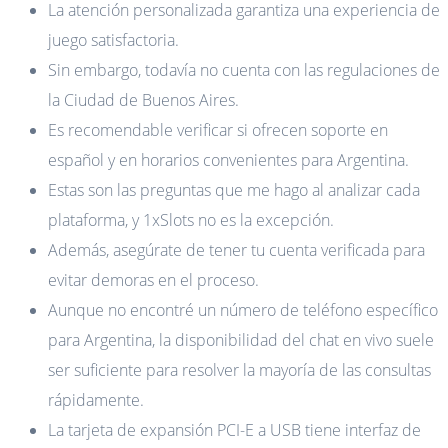
La atención personalizada garantiza una experiencia de
juego satisfactoria.
Sin embargo, todavía no cuenta con las regulaciones de
la Ciudad de Buenos Aires.
Es recomendable verificar si ofrecen soporte en
español y en horarios convenientes para Argentina.
Estas son las preguntas que me hago al analizar cada
plataforma, y 1xSlots no es la excepción.
Además, asegúrate de tener tu cuenta verificada para
evitar demoras en el proceso.
Aunque no encontré un número de teléfono específico
para Argentina, la disponibilidad del chat en vivo suele
ser suficiente para resolver la mayoría de las consultas
rápidamente.
La tarjeta de expansión PCI-E a USB tiene interfaz de