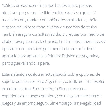
1xSlots, un casino en línea que ha destacado por sus
atractivos programas de fidelización. Gracias a que está
asociado con grandes compañías desarrolladoras, 1xSlots
dispone de un repertorio diverso y numeroso de títulos.
También asegura consultas rápidas y precisas por medio de
chat en vivo y correo electrónico. En términos generales, este
operador compensa en gran medida la ausencia de un
apartado para apostar a la Primera División de Argentina,
pero sigue valiendo la pena.
Estaré atento a cualquier actualización sobre opciones de
soporte adicionales para Argentina y actualizaré esta reseña
en consecuencia. En resumen, 1xSlots ofrece una
experiencia de juego completa, con una gran selección de
juegos y un entorno seguro. Sin embargo, la navegabilidad