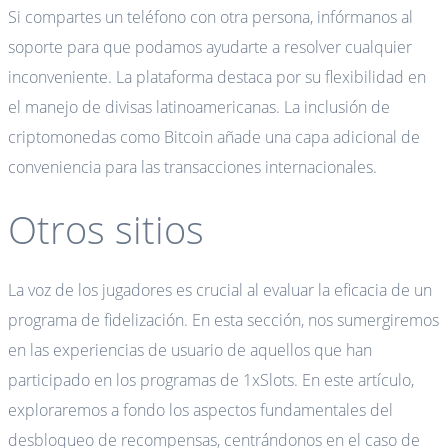
Si compartes un teléfono con otra persona, infórmanos al
soporte para que podamos ayudarte a resolver cualquier
inconveniente. La plataforma destaca por su flexibilidad en
el manejo de divisas latinoamericanas. La inclusión de
criptomonedas como Bitcoin añade una capa adicional de
conveniencia para las transacciones internacionales.
Otros sitios
La voz de los jugadores es crucial al evaluar la eficacia de un
programa de fidelización. En esta sección, nos sumergiremos
en las experiencias de usuario de aquellos que han
participado en los programas de 1xSlots. En este artículo,
exploraremos a fondo los aspectos fundamentales del
desbloqueo de recompensas, centrándonos en el caso de