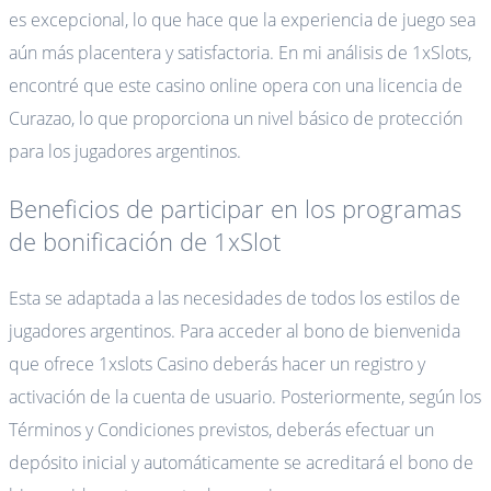
es excepcional, lo que hace que la experiencia de juego sea
aún más placentera y satisfactoria. En mi análisis de 1xSlots,
encontré que este casino online opera con una licencia de
Curazao, lo que proporciona un nivel básico de protección
para los jugadores argentinos.
Beneficios de participar en los programas
de bonificación de 1xSlot
Esta se adaptada a las necesidades de todos los estilos de
jugadores argentinos. Para acceder al bono de bienvenida
que ofrece 1xslots Casino deberás hacer un registro y
activación de la cuenta de usuario. Posteriormente, según los
Términos y Condiciones previstos, deberás efectuar un
depósito inicial y automáticamente se acreditará el bono de