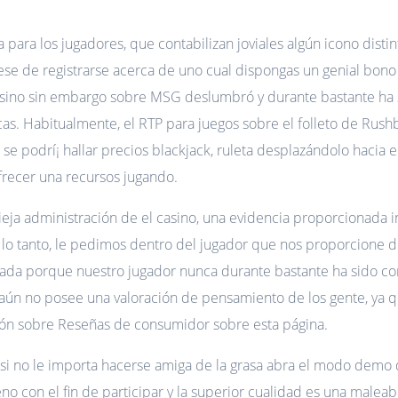
 para los jugadores, que contabilizan joviales algún icono disti
ese de registrarse acerca de uno cual dispongas un genial bono
asino sin embargo sobre MSG deslumbró y durante bastante ha sid
as. Habitualmente, el RTP para juegos sobre el folleto de Rush
 se podrí¡ hallar precios blackjack, ruleta desplazándolo hacia
ofrecer una recursos jugando.
ieja administración de el casino, una evidencia proporcionada i
 lo tanto, le pedimos dentro del jugador que nos proporcione d
zada porque nuestro jugador nunca durante bastante ha sido co
ún no posee una valoración de pensamiento de los gente, ya q
sión sobre Reseñas de consumidor sobre esta página.
si no le importa hacerse amiga de la grasa abra el modo demo 
eno con el fin de participar y la superior cualidad es una malea