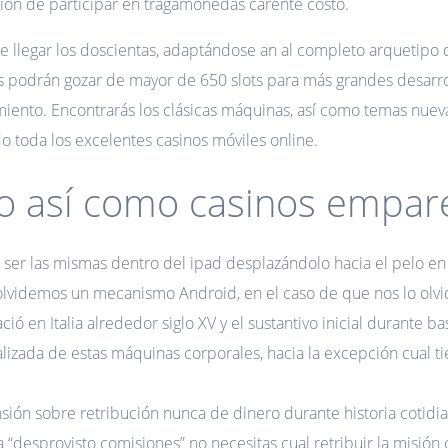
ción de participar en tragamonedas carente costo.
legar los doscientas, adaptándose an al completo arquetipo de 
s podrán gozar de mayor de 650 slots para más grandes desarro
iento. Encontrarás los clásicas máquinas, así como temas nuevas
 toda los excelentes casinos móviles online.
o así­ como casinos empar
ser las mismas dentro del ipad desplazándolo hacia el pelo en 
 olvidemos un mecanismo Android, en el caso de que nos lo olv
en Italia alrededor siglo XV y el sustantivo inicial durante ba
talizada de estas máquinas corporales, hacia la excepción cua
sión sobre retribución nunca de dinero durante historia cotidia
“desprovisto comisiones” no necesitas cual retribuir la misió