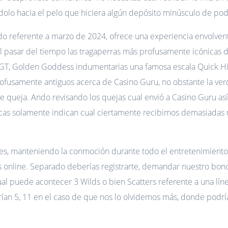
o hacia el pelo que hiciera algún depósito minúsculo de poder
vido referente a marzo de 2024, ofrece una experiencia envolven
 pasar del tiempo las tragaperras más profusamente icónicas
de IGT, Golden Goddess indumentarias una famosa escala Quick 
ofusamente antiguos acerca de Casino Guru, no obstante la ver
de queja. Ando revisando los quejas cual envió a Casino Guru a
ticas solamente indican cual ciertamente recibimos demasiada
ones, manteniendo la conmoción durante todo el entretenimiento.
ts online. Separado deberías registrarte, demandar nuestro bono 
cual puede acontecer 3 Wilds o bien Scatters referente a una lí
ían 5, 11 en el caso de que nos lo olvidemos más, donde podrías 