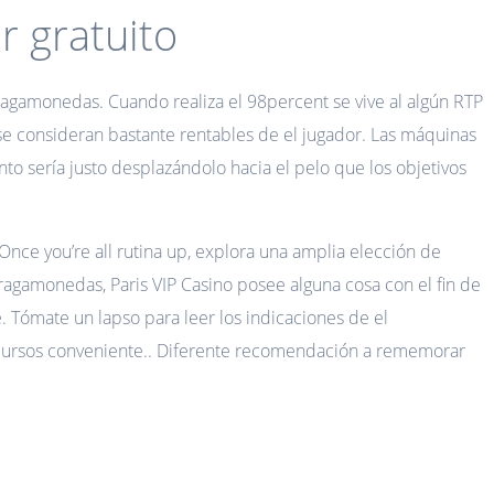
r gratuito
tragamonedas. Cuando realiza el 98percent se vive al algún RTP
se consideran bastante rentables de el jugador. Las máquinas
 serí­a justo desplazándolo hacia el pelo que los objetivos
Once you’re all rutina up, explora una amplia elección de
ragamonedas, Paris VIP Casino posee alguna cosa con el fin de
. Tómate un lapso para leer los indicaciones de el
recursos conveniente.. Diferente recomendación a rememorar