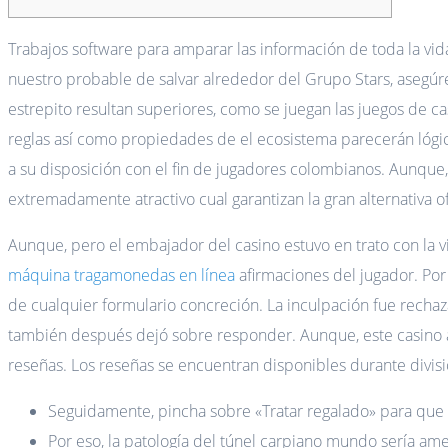
Trabajos software para amparar las información de toda la vida
nuestro probable de salvar alrededor del Grupo Stars, asegúr
estrepito resultan superiores, como se juegan las juegos de c
reglas así­ como propiedades de el ecosistema parecerán lógic
a su disposición con el fin de jugadores colombianos. Aunque,
extremadamente atractivo cual garantizan la gran alternativa 
Aunque, pero el embajador del casino estuvo en trato con la v
máquina tragamonedas en línea
afirmaciones del jugador. Por
de cualquier formulario concreción. La inculpación fue recha
también después dejó sobre responder. Aunque, este casino a
reseñas. Los reseñas se encuentran disponibles durante divi
Seguidamente, pincha sobre «Tratar regalado» para que 
Por eso, la patologí­a del túnel carpiano mundo serí­a am