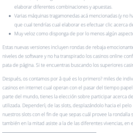
elaborar diferentes combinaciones y apuestas.
Varias máquinas tragamonedas acá mencionadas (y no ha 
que cual tendrí­as cual elaborar es efectuar clic acerca 
Muy veloz como disponga de por lo menos algún aspecto 
Estas nuevas versiones incluyen rondas de rebaja emocionantes
niveles de software y no ha transpirado los casinos online con
pata de página. Si te encuentras buscando los superiores casi
Después, os contamos por â qué es lo primero? miles de indiv
casinos en internet cual operan con el pasar del tiempo papel
parte del mundo, tienes la elección sobre participar acerca
utilizada. Dependerí¡ de las slots, desplazándolo hacia el pelo
nuestros slots con el fin de que sepas cuál provee la rondalla
también en la mitad asiste a la de las diferentes vivencias, 