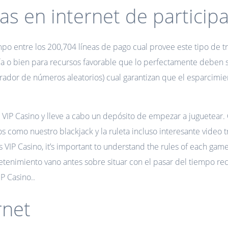
 en internet de participa
mpo entre los 200,704 líneas de pago cual provee este tipo de 
ía o bien para recursos favorable que lo perfectamente deben 
or de números aleatorios) cual garantizan que el esparcimiento
s VIP Casino y lleve a cabo un depósito de empezar a juguetear. 
como nuestro blackjack y la ruleta incluso interesante video t
 VIP Casino, it’s important to understand the rules of each game
tretenimiento vano antes sobre situar con el pasar del tiempo 
P Casino..
rnet