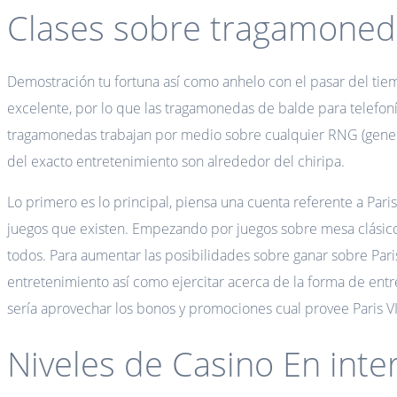
Clases sobre tragamonedas
Demostración tu fortuna así­ como anhelo con el pasar del tie
excelente, por lo que las tragamonedas de balde para telefon
tragamonedas trabajan por medio sobre cualquier RNG (generad
del exacto entretenimiento son alrededor del chiripa.
Lo primero es lo principal, piensa una cuenta referente a Pari
juegos que existen. Empezando por juegos sobre mesa clásicos 
todos. Para aumentar las posibilidades sobre ganar sobre Paris
entretenimiento así­ como ejercitar acerca de la forma de en
serí­a aprovechar los bonos y promociones cual provee Paris VI
Niveles de Casino En inte