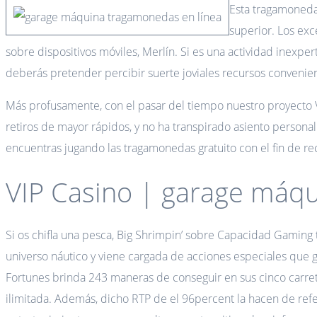
Esta tragamonedas
superior. Los exc
sobre dispositivos móviles, Merlín. Si es una actividad inex
deberás pretender percibir suerte joviales recursos convenie
Más profusamente, con el pasar del tiempo nuestro proyecto V
retiros de mayor rápidos, y no ha transpirado asiento personali
encuentras jugando las tragamonedas gratuito con el fin de re
VIP Casino | garage máqu
Si os chifla una pesca, Big Shrimpin’ sobre Capacidad Gaming
universo náutico y viene cargada de acciones especiales que g
Fortunes brinda 243 maneras de conseguir en sus cinco carrete
ilimitada. Además, dicho RTP de el 96percent la hacen de re