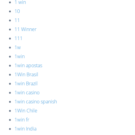
1 win
10
11
11 Winner
111
1w
1win
1win apostas
1Win Brasil
1win Brazil
1win casino
1win casino spanish
1Win Chile
1win fr
1win India