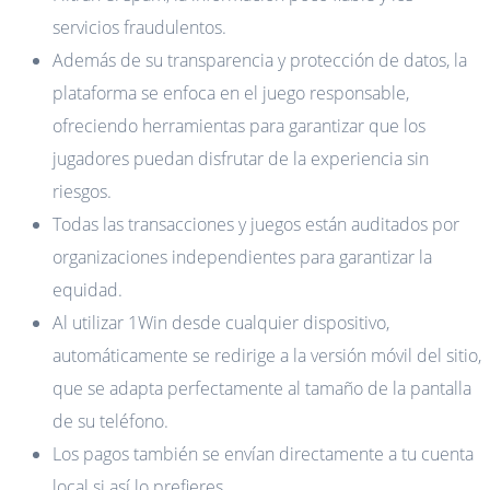
servicios fraudulentos.
Además de su transparencia y protección de datos, la
plataforma se enfoca en el juego responsable,
ofreciendo herramientas para garantizar que los
jugadores puedan disfrutar de la experiencia sin
riesgos.
Todas las transacciones y juegos están auditados por
organizaciones independientes para garantizar la
equidad.
Al utilizar 1Win desde cualquier dispositivo,
automáticamente se redirige a la versión móvil del sitio,
que se adapta perfectamente al tamaño de la pantalla
de su teléfono.
Los pagos también se envían directamente a tu cuenta
local si así lo prefieres.