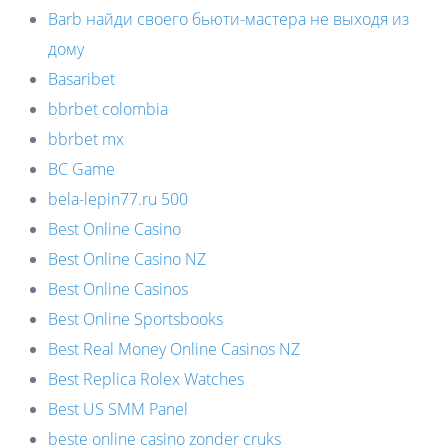
Barb найди своего бьюти-мастера не выходя из
дому
Basaribet
bbrbet colombia
bbrbet mx
BC Game
bela-lepin77.ru 500
Best Online Casino
Best Online Casino NZ
Best Online Casinos
Best Online Sportsbooks
Best Real Money Online Casinos NZ
Best Replica Rolex Watches
Best US SMM Panel
beste online casino zonder cruks