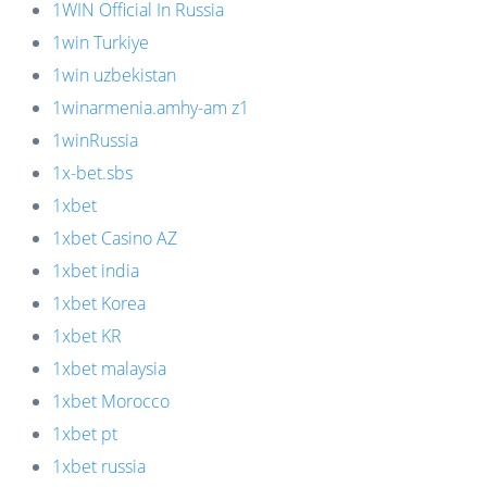
1WIN Official In Russia
1win Turkiye
1win uzbekistan
1winarmenia.amhy-am z1
1winRussia
1x-bet.sbs
1xbet
1xbet Casino AZ
1xbet india
1xbet Korea
1xbet KR
1xbet malaysia
1xbet Morocco
1xbet pt
1xbet russia