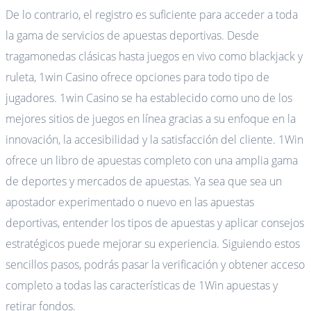
De lo contrario, el registro es suficiente para acceder a toda
la gama de servicios de apuestas deportivas. Desde
tragamonedas clásicas hasta juegos en vivo como blackjack y
ruleta, 1win Casino ofrece opciones para todo tipo de
jugadores. 1win Casino se ha establecido como uno de los
mejores sitios de juegos en línea gracias a su enfoque en la
innovación, la accesibilidad y la satisfacción del cliente. 1Win
ofrece un libro de apuestas completo con una amplia gama
de deportes y mercados de apuestas. Ya sea que sea un
apostador experimentado o nuevo en las apuestas
deportivas, entender los tipos de apuestas y aplicar consejos
estratégicos puede mejorar su experiencia. Siguiendo estos
sencillos pasos, podrás pasar la verificación y obtener acceso
completo a todas las características de 1Win apuestas y
retirar fondos.