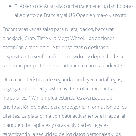
El Abierto de Australia comienza en enero, dando paso
al Abierto de Francia y al US Open en mayo y agosto.
Encontrarás varias salas para ruleta, dados, baccarat,
blackjack, Crazy Time y la Mega Wheel. Las opciones
continúan a medida que te desplazas o deslizas tu
dispositivo. La verificación es individual y depende de la
selección por parte del departamento correspondiente.
Otras características de seguridad incluyen cortafuegos,
segregación de red y sistemas de protección contra
intrusiones. 1Win emplea estándares avanzados de
encriptación de datos para proteger la información de los
clientes. La plataforma combate activamente el fraude, el
blanqueo de capitales y otras actividades ilegales,
garantizando la seguridad de los datos personales y los