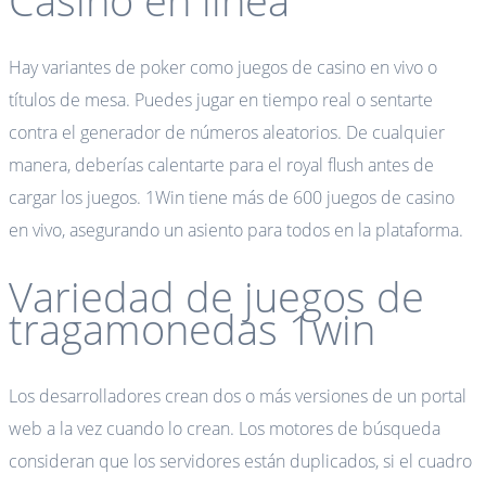
Casino en línea
Hay variantes de poker como juegos de casino en vivo o
títulos de mesa. Puedes jugar en tiempo real o sentarte
contra el generador de números aleatorios. De cualquier
manera, deberías calentarte para el royal flush antes de
cargar los juegos. 1Win tiene más de 600 juegos de casino
en vivo, asegurando un asiento para todos en la plataforma.
Variedad de juegos de
tragamonedas 1win
Los desarrolladores crean dos o más versiones de un portal
web a la vez cuando lo crean. Los motores de búsqueda
consideran que los servidores están duplicados, si el cuadro