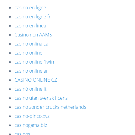
casino en ligne
casino en ligne fr
casino en línea
Casino non AAMS
casino onlina ca
casino online
casino online 1win
casino online ar
CASINO ONLINE CZ
casinò online it
casino utan svensk licens
casino zonder crucks netherlands
casino-pinco.xyz
casinogama.biz
casinos