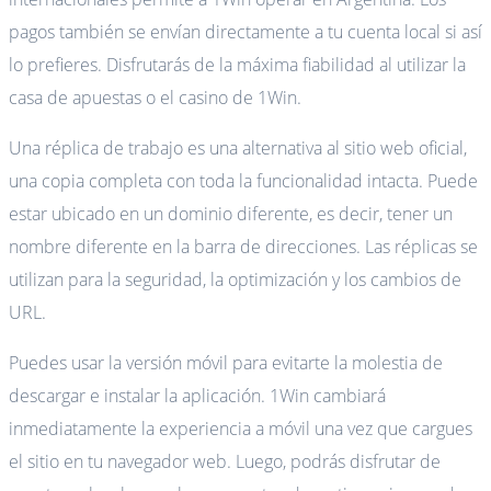
pagos también se envían directamente a tu cuenta local si así
lo prefieres. Disfrutarás de la máxima fiabilidad al utilizar la
casa de apuestas o el casino de 1Win.
Una réplica de trabajo es una alternativa al sitio web oficial,
una copia completa con toda la funcionalidad intacta. Puede
estar ubicado en un dominio diferente, es decir, tener un
nombre diferente en la barra de direcciones. Las réplicas se
utilizan para la seguridad, la optimización y los cambios de
URL.
Puedes usar la versión móvil para evitarte la molestia de
descargar e instalar la aplicación. 1Win cambiará
inmediatamente la experiencia a móvil una vez que cargues
el sitio en tu navegador web. Luego, podrás disfrutar de