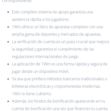
correspondiente.
Este completo sistema de apoyo garantiza una
asistencia rápida a los jugadores.
1Win ofrece un libro de apuestas completo con una
amplia gama de deportes y mercados de apuestas.
La verificación de cuenta es un paso crucial que mejora
la seguridad y garantiza el cumplimiento de las
regulaciones internacionales de juego.
La aplicación de 1Win es una forma rápida y segura de
jugar desde un dispositivo móvil.
Ya sea que prefiera métodos bancarios tradicionales o
billeteras electrónicas y criptomonedas modernas,
1Win lo tiene cubierto.
Además, los fondos de bonificación aparecerán en tu
cuenta de bonificación una vez que financies tu cuenta.