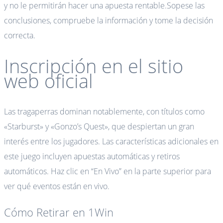
y no le permitirán hacer una apuesta rentable.Sopese las
conclusiones, compruebe la información y tome la decisión
correcta.
Inscripción en el sitio
web oficial
Las tragaperras dominan notablemente, con títulos como
«Starburst» y «Gonzo’s Quest», que despiertan un gran
interés entre los jugadores. Las características adicionales en
este juego incluyen apuestas automáticas y retiros
automáticos. Haz clic en “En Vivo” en la parte superior para
ver qué eventos están en vivo.
Cómo Retirar en 1Win