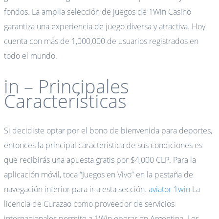
fondos. La amplia selección de juegos de 1Win Casino
garantiza una experiencia de juego diversa y atractiva. Hoy
cuenta con más de 1,000,000 de usuarios registrados en
todo el mundo.
in – Principales
Características
Si decidiste optar por el bono de bienvenida para deportes,
entonces la principal característica de sus condiciones es
que recibirás una apuesta gratis por $4,000 CLP. Para la
aplicación móvil, toca “Juegos en Vivo” en la pestaña de
navegación inferior para ir a esta sección.
aviator 1win
La
licencia de Curazao como proveedor de servicios
internacionales permite a 1Win operar en Argentina. Los