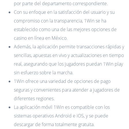
por parte del departamento correspondiente.
Con su enfoque en la satisfacción del usuario y su
compromiso con la transparencia, 1Win se ha
establecido como una de las mejores opciones de
casino en línea en México.
Además, la aplicación permite transacciones rápidas y
sencillas, apuestas en vivo y actualizaciones en tiempo
real, asegurando que los jugadores puedan 1Win play
sin esfuerzo sobre la marcha.
1Win ofrece una variedad de opciones de pago
seguras y convenientes para atender a jugadores de
diferentes regiones.
La aplicación móvil 1Win es compatible con los
sistemas operativos Android e iOS, y se puede
descargar de forma totalmente gratuita.