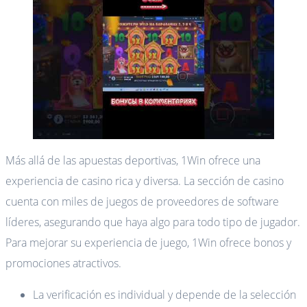
Más allá de las apuestas deportivas, 1Win ofrece una
experiencia de casino rica y diversa. La sección de casino
cuenta con miles de juegos de proveedores de software
líderes, asegurando que haya algo para todo tipo de jugador.
Para mejorar su experiencia de juego, 1Win ofrece bonos y
promociones atractivos.
La verificación es individual y depende de la selección