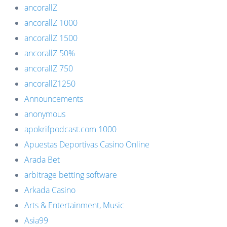
ancorallZ
ancorallZ 1000
ancorallZ 1500
ancorallZ 50%
ancorallZ 750
ancorallZ1250
Announcements
anonymous
apokrifpodcast.com 1000
Apuestas Deportivas Casino Online
Arada Bet
arbitrage betting software
Arkada Casino
Arts & Entertainment, Music
Asia99