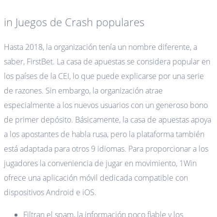
in Juegos de Crash populares
Hasta 2018, la organización tenía un nombre diferente, a
saber, FirstBet. La casa de apuestas se considera popular en
los países de la CEI, lo que puede explicarse por una serie
de razones. Sin embargo, la organización atrae
especialmente a los nuevos usuarios con un generoso bono
de primer depósito. Básicamente, la casa de apuestas apoya
a los apostantes de habla rusa, pero la plataforma también
está adaptada para otros 9 idiomas. Para proporcionar a los
jugadores la conveniencia de jugar en movimiento, 1Win
ofrece una aplicación móvil dedicada compatible con
dispositivos Android e iOS.
Filtran el spam, la información poco fiable y los