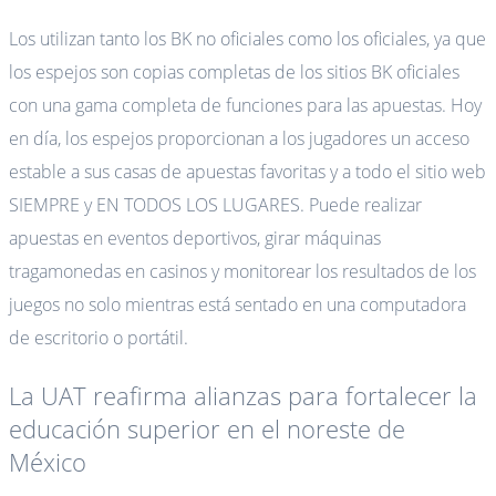
Los utilizan tanto los BK no oficiales como los oficiales, ya que
los espejos son copias completas de los sitios BK oficiales
con una gama completa de funciones para las apuestas. Hoy
en día, los espejos proporcionan a los jugadores un acceso
estable a sus casas de apuestas favoritas y a todo el sitio web
SIEMPRE y EN TODOS LOS LUGARES. Puede realizar
apuestas en eventos deportivos, girar máquinas
tragamonedas en casinos y monitorear los resultados de los
juegos no solo mientras está sentado en una computadora
de escritorio o portátil.
La UAT reafirma alianzas para fortalecer la
educación superior en el noreste de
México