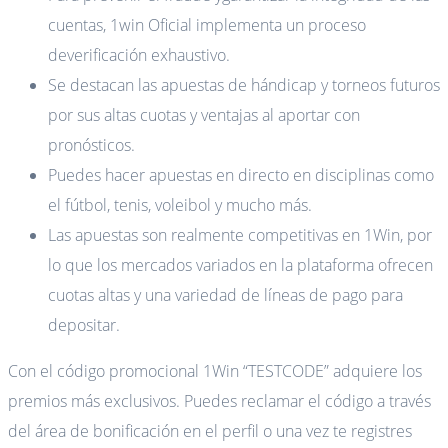
cuentas, 1win Oficial implementa un proceso
deverificación exhaustivo.
Se destacan las apuestas de hándicap y torneos futuros
por sus altas cuotas y ventajas al aportar con
pronósticos.
Puedes hacer apuestas en directo en disciplinas como
el fútbol, tenis, voleibol y mucho más.
Las apuestas son realmente competitivas en 1Win, por
lo que los mercados variados en la plataforma ofrecen
cuotas altas y una variedad de líneas de pago para
depositar.
Con el código promocional 1Win “TESTCODE” adquiere los
premios más exclusivos. Puedes reclamar el código a través
del área de bonificación en el perfil o una vez te registres