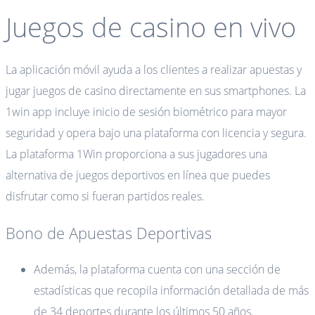
Juegos de casino en vivo
La aplicación móvil ayuda a los clientes a realizar apuestas y
jugar juegos de casino directamente en sus smartphones. La
1win app incluye inicio de sesión biométrico para mayor
seguridad y opera bajo una plataforma con licencia y segura.
La plataforma 1Win proporciona a sus jugadores una
alternativa de juegos deportivos en línea que puedes
disfrutar como si fueran partidos reales.
Bono de Apuestas Deportivas
Además, la plataforma cuenta con una sección de
estadísticas que recopila información detallada de más
de 34 deportes durante los últimos 50 años.