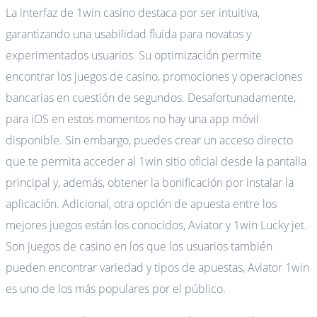
La interfaz de 1win casino destaca por ser intuitiva,
garantizando una usabilidad fluida para novatos y
experimentados usuarios. Su optimización permite
encontrar los juegos de casino, promociones y operaciones
bancarias en cuestión de segundos. Desafortunadamente,
para iOS en estos momentos no hay una app móvil
disponible. Sin embargo, puedes crear un acceso directo
que te permita acceder al 1win sitio oficial desde la pantalla
principal y, además, obtener la bonificación por instalar la
aplicación. Adicional, otra opción de apuesta entre los
mejores juegos están los conocidos, Aviator y 1win Lucky jet.
Son juegos de casino en los que los usuarios también
pueden encontrar variedad y tipos de apuestas, Aviator 1win
es uno de los más populares por el público.