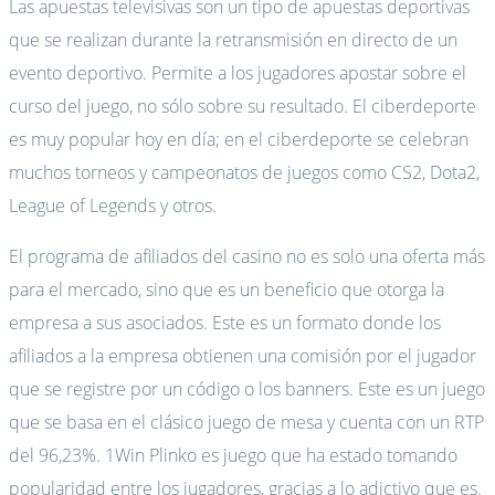
Las apuestas televisivas son un tipo de apuestas deportivas
que se realizan durante la retransmisión en directo de un
evento deportivo. Permite a los jugadores apostar sobre el
curso del juego, no sólo sobre su resultado. El ciberdeporte
es muy popular hoy en día; en el ciberdeporte se celebran
muchos torneos y campeonatos de juegos como CS2, Dota2,
League of Legends y otros.
El programa de afiliados del casino no es solo una oferta más
para el mercado, sino que es un beneficio que otorga la
empresa a sus asociados. Este es un formato donde los
afiliados a la empresa obtienen una comisión por el jugador
que se registre por un código o los banners. Este es un juego
que se basa en el clásico juego de mesa y cuenta con un RTP
del 96,23%. 1Win Plinko es juego que ha estado tomando
popularidad entre los jugadores, gracias a lo adictivo que es.