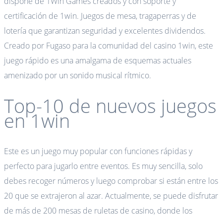
dispone de 1Win Games creados y con soporte y
certificación de 1win. Juegos de mesa, tragaperras y de
lotería que garantizan seguridad y excelentes dividendos.
Creado por Fugaso para la comunidad del casino 1win, este
juego rápido es una amalgama de esquemas actuales
amenizado por un sonido musical rítmico.
Top-10 de nuevos juegos
en 1win
Este es un juego muy popular con funciones rápidas y
perfecto para jugarlo entre eventos. Es muy sencilla, solo
debes recoger números y luego comprobar si están entre los
20 que se extrajeron al azar. Actualmente, se puede disfrutar
de más de 200 mesas de ruletas de casino, donde los