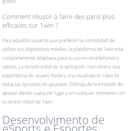
gustos.
Comment réussir à faire des paris plus
efficaces sur 1win ?
Para aquellos usuarios que prefieren la comodidad de
utilizar sus dispositivos móviles, la plataforma de 1win está
completamente adaptada para su uso en smartphones y
tablets. La versión móvil de la aplicación 1win ofrece una
experiencia de usuario fluida y una visualización clara de
todas las opciones de apuestas. Disfruta de la emoción de
apostar desde cualquier lugar y en cualquier momento con
la versión móvil de 1win.
Desenvolvimento de
eSports e Esportes