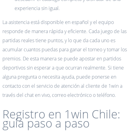
experiencia sin igual.
La asistencia está disponible en español y el equipo
responde de manera rápida y eficiente. Cada juego de las
partidas reales tiene puntos, y lo que da cada uno es
acumular cuantos puedas para ganar el torneo y tomar los
premios. De esta manera se puede apostar en partidos
deportivos sin esperar a que ocurran realmente. Si tiene
alguna pregunta o necesita ayuda, puede ponerse en
contacto con el servicio de atención al cliente de 1win a
través del chat en vivo, correo electrónico o teléfono.
Registro en 1win Chile:
guía paso a paso