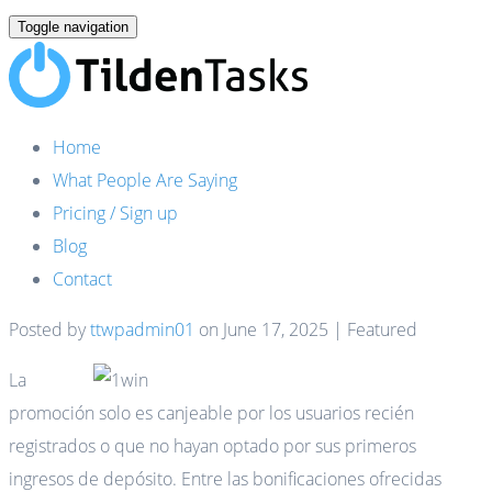
Toggle navigation
Home
What People Are Saying
Pricing / Sign up
Blog
Contact
Posted by
ttwpadmin01
on
June 17, 2025
| Featured
La
promoción solo es canjeable por los usuarios recién
registrados o que no hayan optado por sus primeros
ingresos de depósito. Entre las bonificaciones ofrecidas