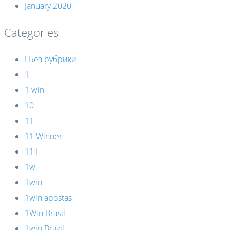
January 2020
Categories
! Без рубрики
1
1 win
10
11
11 Winner
111
1w
1win
1win apostas
1Win Brasil
1win Brazil