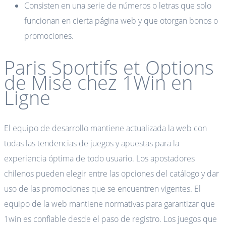
Consisten en una serie de números o letras que solo
funcionan en cierta página web y que otorgan bonos o
promociones.
Paris Sportifs et Options
de Mise chez 1Win en
Ligne
El equipo de desarrollo mantiene actualizada la web con
todas las tendencias de juegos y apuestas para la
experiencia óptima de todo usuario. Los apostadores
chilenos pueden elegir entre las opciones del catálogo y dar
uso de las promociones que se encuentren vigentes. El
equipo de la web mantiene normativas para garantizar que
1win es confiable desde el paso de registro. Los juegos que