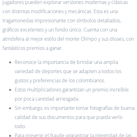
jugadores pueden explorar versiones modernas y clásicas
con distintas modificaciones y mecánicas. Esta es una
tragamonedas impresionante con símbolos detallados,
gráficos excelentes y un fondo único. Cuenta con una
atmósfera al mejor estilo del monte Olimpo y sus dioses, con
fantásticos premios a ganar.
Reconoce la importancia de brindar una amplia
variedad de deportes que se adapten a todos los
gustos y preferencias de los colombianos.
Estos multiplicadores garantizan un premio increíble
por poca cantidad arriesgada.
Sin embargo, es importante tomar fotografías de buena
calidad de sus documentos para que pueda verlo
todo.
Para prevenir el fraude ygarantizar la integridad de las