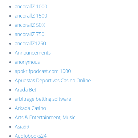
ancorallZ 1000
ancorallZ 1500
ancorallZ 50%
ancorallZ 750
ancorallZ1250
Announcements
anonymous
apokrifpodcast.com 1000
Apuestas Deportivas Casino Online
Arada Bet
arbitrage betting software
Arkada Casino
Arts & Entertainment, Music
Asia99
Audiobooks24