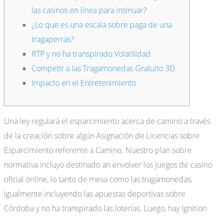
las casinos en línea para insinuar?
¿Lo que es una escala sobre paga de una
tragaperras?
RTP y no ha transpirado Volatilidad
Competir a las Tragamonedas Gratuito 3D
Impacto en el Entretenimiento
Una ley regulará el esparcimiento acerca de camino a través
de la creación sobre algún Asignación de Licencias sobre
Esparcimiento referente a Camino. Nuestro plan sobre
normativa incluyo destinado an envolver los juegos de casino
oficial online, lo tanto de mesa como las tragamonedas,
igualmente incluyendo las apuestas deportivas sobre
Córdoba y no ha transpirado las loterías.
Luego, hay Ignition