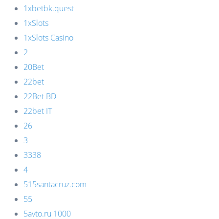
1xbetbk.quest
1xSlots
1xSlots Casino
2
20Bet
22bet
22Bet BD
22bet IT
26
3
3338
4
515santacruz.com
55
5avto.ru 1000