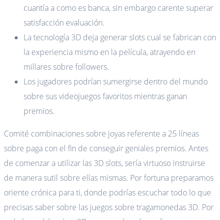
cuantí­a a como es banca, sin embargo carente superar
satisfacción evaluación.
La tecnología 3D deja generar slots cual se fabrican con
la experiencia mismo en la película, atrayendo en
millares sobre followers.
Los jugadores podrían sumergirse dentro del mundo
sobre sus videojuegos favoritos mientras ganan
premios.
Comité combinaciones sobre joyas referente a 25 líneas
sobre paga con el fin de conseguir geniales premios. Antes
de comenzar a utilizar las 3D slots, serí­a virtuoso instruirse
de manera sutil sobre ellas mismas. Por fortuna preparamos
oriente crónica para ti, donde podrías escuchar todo lo que
precisas saber sobre las juegos sobre tragamonedas 3D. Por