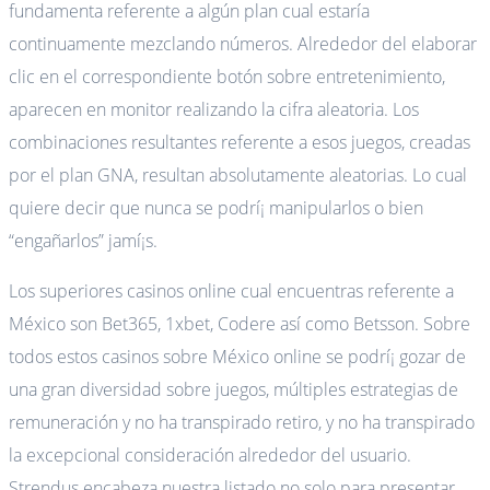
fundamenta referente a algún plan cual estaría
continuamente mezclando números. Alrededor del elaborar
clic en el correspondiente botón sobre entretenimiento,
aparecen en monitor realizando la cifra aleatoria. Los
combinaciones resultantes referente a esos juegos, creadas
por el plan GNA, resultan absolutamente aleatorias. Lo cual
quiere decir que nunca se podrí¡ manipularlos o bien
“engañarlos” jamí¡s.
Los superiores casinos online cual encuentras referente a
México son Bet365, 1xbet, Codere así­ como Betsson. Sobre
todos estos casinos sobre México online se podrí¡ gozar de
una gran diversidad sobre juegos, múltiples estrategias de
remuneración y no ha transpirado retiro, y no ha transpirado
la excepcional consideración alrededor del usuario.
Strendus encabeza nuestra listado no solo para presentar