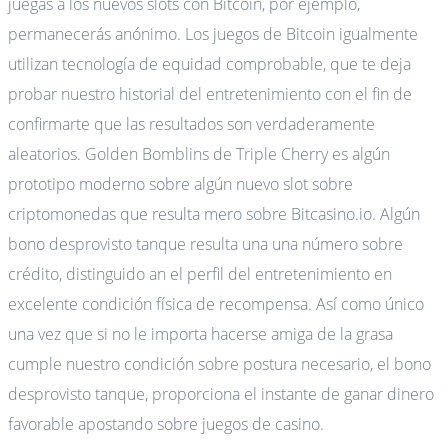
juegas a los nuevos slots con Bitcoin, por ejemplo,
permanecerás anónimo. Los juegos de Bitcoin igualmente
utilizan tecnología de equidad comprobable, que te deja
probar nuestro historial del entretenimiento con el fin de
confirmarte que las resultados son verdaderamente
aleatorios. Golden Bomblins de Triple Cherry es algún
prototipo moderno sobre algún nuevo slot sobre
criptomonedas que resulta mero sobre Bitcasino.io. Algún
bono desprovisto tanque resulta una una número sobre
crédito, distinguido an el perfil del entretenimiento en
excelente condición física de recompensa. Así­ como único
una vez que si no le importa hacerse amiga de la grasa
cumple nuestro condición sobre postura necesario, el bono
desprovisto tanque, proporciona el instante de ganar dinero
favorable apostando sobre juegos de casino.