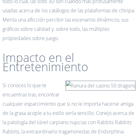
todo lo cual, las slots 3D son cuando más profusamente
usadas acerca de los catálogos de las plataformas de chiripa.
Merita una aflicción percibir las escenarios dinámicos, sus
gráficos sobre calidad y, sobre todo, las múltiples
propiedades sobre juego.
Impacto en el
Entretenimiento
Si conoces lo que te
encuentras tras, encontrar
cualquier esparcimiento que si no le importa hacerse amiga
de la grasa acople a tu estilo sería sencillo. Conejo acerca de
la patologí­a del túnel carpiano nupcias con Rabbits Rabbits
Rabbits, la extraordinario tragamonedas de Endorphina.