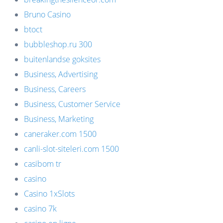
Bruno Casino
btoct
bubbleshop.ru 300
buitenlandse goksites
Business, Advertising
Business, Careers
Business, Customer Service
Business, Marketing
caneraker.com 1500
canli-slot-siteleri.com 1500
casibom tr
casino
Casino 1xSlots
casino 7k