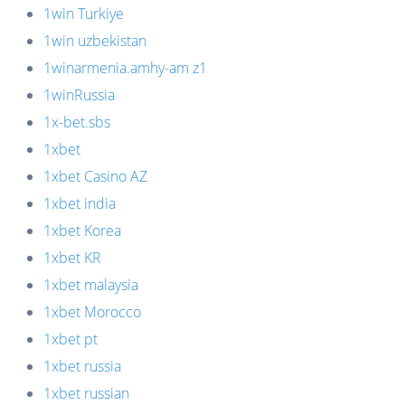
1win Turkiye
1win uzbekistan
1winarmenia.amhy-am z1
1winRussia
1x-bet.sbs
1xbet
1xbet Casino AZ
1xbet india
1xbet Korea
1xbet KR
1xbet malaysia
1xbet Morocco
1xbet pt
1xbet russia
1xbet russian