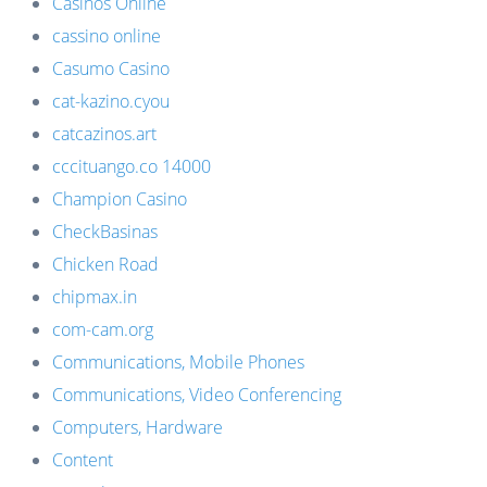
Casinos Online
cassino online
Casumo Casino
cat-kazino.cyou
catcazinos.art
cccituango.co 14000
Champion Casino
CheckBasinas
Chicken Road
chipmax.in
com-cam.org
Communications, Mobile Phones
Communications, Video Conferencing
Computers, Hardware
Content