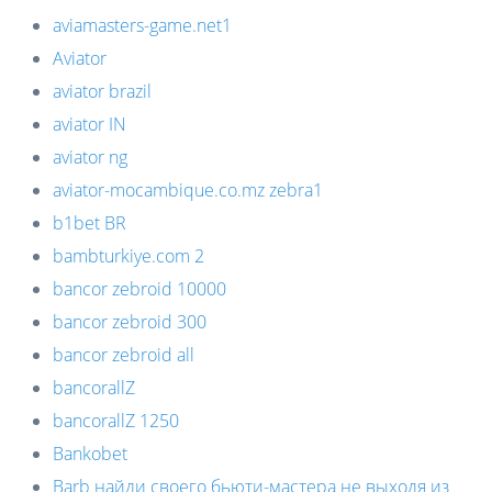
aviamasters-game.net1
Aviator
aviator brazil
aviator IN
aviator ng
aviator-mocambique.co.mz zebra1
b1bet BR
bambturkiye.com 2
bancor zebroid 10000
bancor zebroid 300
bancor zebroid all
bancorallZ
bancorallZ 1250
Bankobet
Barb найди своего бьюти-мастера не выходя из