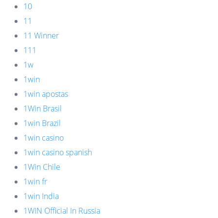
10
11
11 Winner
111
1w
1win
1win apostas
1Win Brasil
1win Brazil
1win casino
1win casino spanish
1Win Chile
1win fr
1win India
1WIN Official In Russia