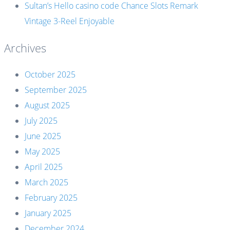
Sultan’s Hello casino code Chance Slots Remark
Vintage 3-Reel Enjoyable
Archives
October 2025
September 2025
August 2025
July 2025
June 2025
May 2025
April 2025
March 2025
February 2025
January 2025
December 2024