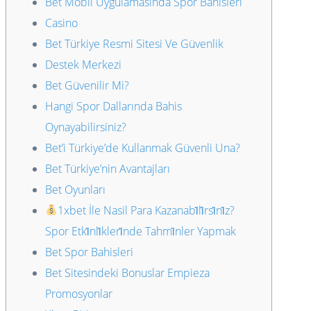
Bet Mobil Uygulamasında Spor Bahisleri
Casino
Bet Türkiye Resmi Sitesi Ve Güvenlik
Destek Merkezi​
Bet Güvenilir Mi?
Hangi Spor Dallarında Bahis
Oynayabilirsiniz?
Bet’i Türkiye’de Kullanmak Güvenli Una?
Bet Türkiye’nin Avantajları
Bet Oyunları
1xbet İle Nasil Para Kazanabi̇li̇rsi̇ni̇z?
Spor Etki̇nli̇kleri̇nde Tahmi̇nler Yapmak
Bet Spor Bahisleri
Bet Sitesindeki Bonuslar Empieza
Promosyonlar