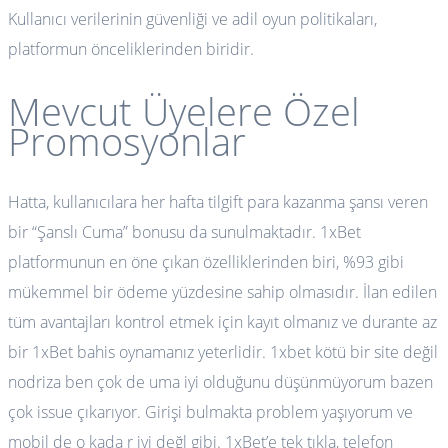
Kullanıcı verilerinin güvenliği ve adil oyun politikaları,
platformun önceliklerinden biridir.
Mevcut Üyelere Özel
Promosyonlar
Hatta, kullanıcılara her hafta tilgift para kazanma şansı veren
bir “Şanslı Cuma” bonusu da sunulmaktadır. 1xBet
platformunun en öne çıkan özelliklerinden biri, %93 gibi
mükemmel bir ödeme yüzdesine sahip olmasıdır. İlan edilen
tüm avantajları kontrol etmek için kayıt olmanız ve durante az
bir 1xBet bahis oynamanız yeterlidir. 1xbet kötü bir site değil
nodriza ben çok de uma iyi olduğunu düşünmüyorum bazen
çok issue çıkarıyor. Girişi bulmakta problem yaşıyorum ve
mobil de o kada r iyi değl gibi. 1xBet’e tek tıkla, telefon