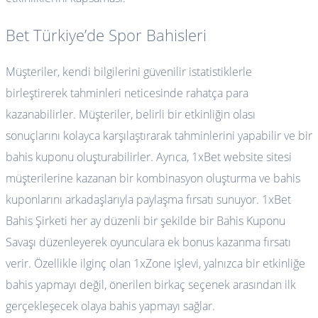
Bet Türkiye’de Spor Bahisleri
Müşteriler, kendi bilgilerini güvenilir istatistiklerle
birleştirerek tahminleri neticesinde rahatça para
kazanabilirler. Müşteriler, belirli bir etkinliğin olası
sonuçlarını kolayca karşılaştırarak tahminlerini yapabilir ve bir
bahis kuponu oluşturabilirler. Ayrıca, 1xBet website sitesi
müşterilerine kazanan bir kombinasyon oluşturma ve bahis
kuponlarını arkadaşlarıyla paylaşma fırsatı sunuyor. 1xBet
Bahis Şirketi her ay düzenli bir şekilde bir Bahis Kuponu
Savaşı düzenleyerek oyunculara ek bonus kazanma fırsatı
verir. Özellikle ilginç olan 1xZone işlevi, yalnızca bir etkinliğe
bahis yapmayı değil, önerilen birkaç seçenek arasından ilk
gerçekleşecek olaya bahis yapmayı sağlar.