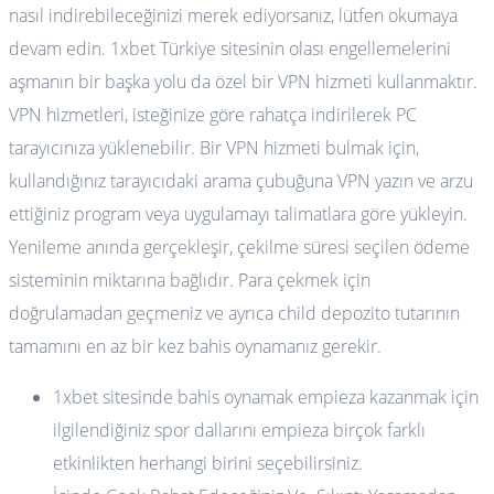
nasıl indirebileceğinizi merek ediyorsanız, lütfen okumaya
devam edin. 1xbet Türkiye sitesinin olası engellemelerini
aşmanın bir başka yolu da özel bir VPN hizmeti kullanmaktır.
VPN hizmetleri, isteğinize göre rahatça indirilerek PC
tarayıcınıza yüklenebilir. Bir VPN hizmeti bulmak için,
kullandığınız tarayıcıdaki arama çubuğuna VPN yazın ve arzu
ettiğiniz program veya uygulamayı talimatlara göre yükleyin.
Yenileme anında gerçekleşir, çekilme süresi seçilen ödeme
sisteminin miktarına bağlıdır. Para çekmek için
doğrulamadan geçmeniz ve ayrıca child depozito tutarının
tamamını en az bir kez bahis oynamanız gerekir.
1xbet sitesinde bahis oynamak empieza kazanmak için
ilgilendiğiniz spor dallarını empieza birçok farklı
etkinlikten herhangi birini seçebilirsiniz.