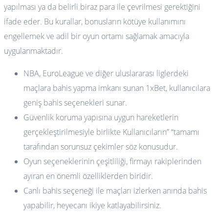
yapılması ya da belirli biraz para ile çevrilmesi gerektiğini
ifade eder. Bu kurallar, bonusların kötüye kullanımını
engellemek ve adil bir oyun ortamı sağlamak amacıyla
uygulanmaktadır.
NBA, EuroLeague ve diğer uluslararası liglerdeki
maçlara bahis yapma imkanı sunan 1xBet, kullanıcılara
geniş bahis seçenekleri sunar.
Güvenlik koruma yapısına uygun hareketlerin
gerçekleştirilmesiyle birlikte Kullanıcıların” “tamamı
tarafından sorunsuz çekimler söz konusudur.
Oyun seçeneklerinin çeşitliliği, firmayı rakiplerinden
ayıran en önemli özelliklerden biridir.
Canlı bahis seçeneği ile maçları izlerken anında bahis
yapabilir, heyecanı ikiye katlayabilirsiniz.