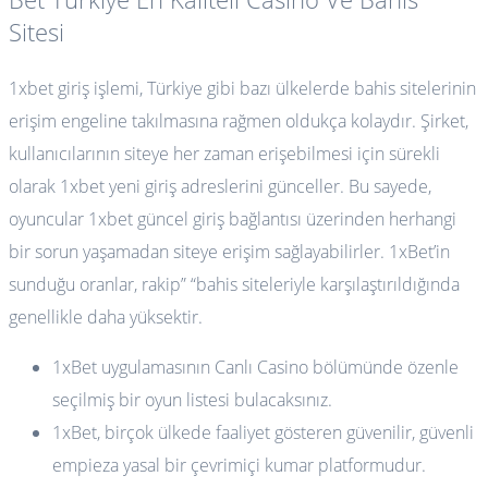
Sitesi
1xbet giriş işlemi, Türkiye gibi bazı ülkelerde bahis sitelerinin
erişim engeline takılmasına rağmen oldukça kolaydır. Şirket,
kullanıcılarının siteye her zaman erişebilmesi için sürekli
olarak 1xbet yeni giriş adreslerini günceller. Bu sayede,
oyuncular 1xbet güncel giriş bağlantısı üzerinden herhangi
bir sorun yaşamadan siteye erişim sağlayabilirler. 1xBet’in
sunduğu oranlar, rakip” “bahis siteleriyle karşılaştırıldığında
genellikle daha yüksektir.
1xBet uygulamasının Canlı Casino bölümünde özenle
seçilmiş bir oyun listesi bulacaksınız.
1xBet, birçok ülkede faaliyet gösteren güvenilir, güvenli
empieza yasal bir çevrimiçi kumar platformudur.