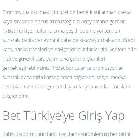
Promosyona katılmak için özel bir benefit kullanmanız veya
kayıt sırasında bonus alma isteğinizi onaylamanız gerekir.
1xBet Türkiye, kullanıcılarına çeşitli ödeme yöntemleri
sunarak, bahis deneyimini daha da kolaylaştırmaktadır. Kredi
kartı, banka transferi ve navigation cüzdanlar gibi yöntemlerle
hızlı ve güvenli para yatırma ve çekme işlemleri
gerçekleştirebilirsiniz. 1xBet bonuslar ve promosyonlar
sunarak daha fazla kazanç fırsatı sağlarken, sosyal medya
hesapları üzerinden güncel duyurular yaparak kullanıcılarını
bilgilendirir.
Bet Türkiye’ye Giriş Yap
Bahis platformunun farklı uygulama sürümlerinin her birini