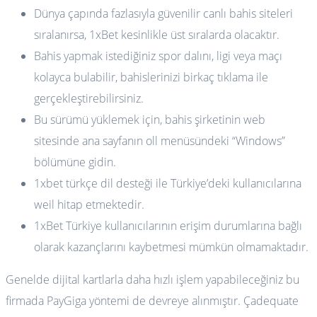
Dünya çapında fazlasıyla güvenilir canlı bahis siteleri
sıralanırsa, 1xBet kesinlikle üst sıralarda olacaktır.
Bahis yapmak istediğiniz spor dalını, ligi veya maçı
kolayca bulabilir, bahislerinizi birkaç tıklama ile
gerçekleştirebilirsiniz.
Bu sürümü yüklemek için, bahis şirketinin web
sitesinde ana sayfanın oll menüsündeki “Windows”
bölümüne gidin.
1xbet türkçe dil desteği ile Türkiye’deki kullanıcılarına
weil hitap etmektedir.
1xBet Türkiye kullanıcılarının erişim durumlarına bağlı
olarak kazançlarını kaybetmesi mümkün olmamaktadır.
Genelde dijital kartlarla daha hızlı işlem yapabileceğiniz bu
firmada PayGiga yöntemi de devreye alınmıştır. Çadequate