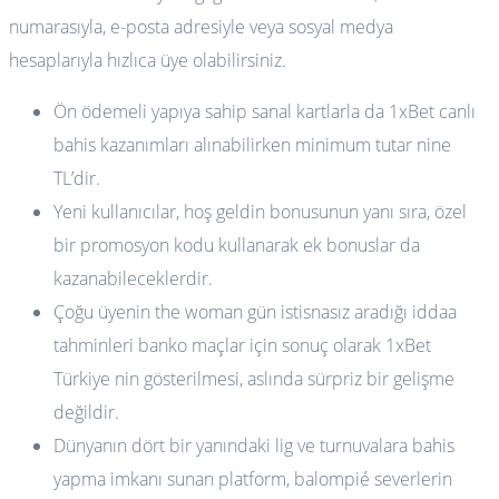
numarasıyla, e-posta adresiyle veya sosyal medya
hesaplarıyla hızlıca üye olabilirsiniz.
Ön ödemeli yapıya sahip sanal kartlarla da 1xBet canlı
bahis kazanımları alınabilirken minimum tutar nine
TL’dir.
Yeni kullanıcılar, hoş geldin bonusunun yanı sıra, özel
bir promosyon kodu kullanarak ek bonuslar da
kazanabileceklerdir.
Çoğu üyenin the woman gün istisnasız aradığı iddaa
tahminleri banko maçlar için sonuç olarak 1xBet
Türkiye nin gösterilmesi, aslında sürpriz bir gelişme
değildir.
Dünyanın dört bir yanındaki lig ve turnuvalara bahis
yapma imkanı sunan platform, balompié severlerin