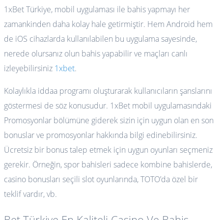
1xBet Türkiye, mobil uygulaması ile bahis yapmayı her
zamankinden daha kolay hale getirmiştir. Hem Android hem
de iOS cihazlarda kullanılabilen bu uygulama sayesinde,
nerede olursanız olun bahis yapabilir ve maçları canlı
izleyebilirsiniz
1xbet
.
Kolaylıkla iddaa programı oluşturarak kullanıcıların şanslarını
göstermesi de söz konusudur. 1xBet mobil uygulamasındaki
Promosyonlar bölümüne giderek sizin için uygun olan en son
bonuslar ve promosyonlar hakkında bilgi edinebilirsiniz.
Ücretsiz bir bonus talep etmek için uygun oyunları seçmeniz
gerekir. Örneğin, spor bahisleri sadece kombine bahislerde,
casino bonusları seçili slot oyunlarında, TOTO’da özel bir
teklif vardır, vb.
Bet Türkiye En Kaliteli Casino Ve Bahis