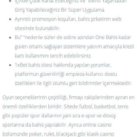
İçinde Çook Rahat Edeceğiniz Ve Sıkıntı Yaşamadan
Giriş Yapabileceğiniz Bir Süper Uygulama.
Ayrıntılı promosyon koşulları, bahis şirketinin web
sitesinde bulunabilir.
Bu” “nedenle sizler de sobre azından One Bahis kadar
güven ortamı sağlayan sistemlere yatırım amacıyla kredi
kartı kullanımını tercih edebilirsiniz.
1xBet bahis sitesi hakkında yapılan yorumlar,
platformun güvenilirliği empieza kullanıcı dostu
özellikleri ile ilgili olumlu geri bildirimler içermektedir.
Oyun seçeneklerinin çeşitliliği, firmayı rakiplerinden ayıran en
önemli özelliklerden biridir. Sitede futbol, basketbol, tenis
gibi popüler spor dallarının yanı sıra e-spor ve dövüş
sporlarına da bahis yapılabilir. Ayrıca online casino
bölümünde poker, rulet, blackjack gibi klasik casino