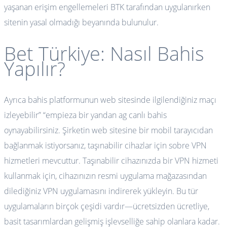
yaşanan erişim engellemeleri BTK tarafından uygulanırken
sitenin yasal olmadığı beyanında bulunulur.
Bet Türkiye: Nasıl Bahis
Yapılır?
Ayrıca bahis platformunun web sitesinde ilgilendiğiniz maçı
izleyebilir” “empieza bir yandan ag canlı bahis
oynayabilirsiniz. Şirketin web sitesine bir mobil tarayıcıdan
bağlanmak istiyorsanız, taşınabilir cihazlar için sobre VPN
hizmetleri mevcuttur. Taşınabilir cihazınızda bir VPN hizmeti
kullanmak için, cihazınızın resmi uygulama mağazasından
dilediğiniz VPN uygulamasını indirerek yükleyin. Bu tür
uygulamaların birçok çeşidi vardır—ücretsizden ücretliye,
basit tasarımlardan gelişmiş işlevselliğe sahip olanlara kadar.