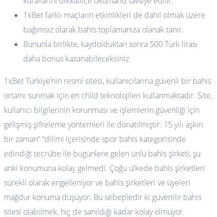
kurallarını dikkatlice okumanız tavsiye edilir.
1xBet farklı maçların etkinlikleri de dahil olmak üzere
bağımsız olarak bahis toplamanıza olanak tanır.
Bununla birlikte, kaydolduktan sonra 500 Türk lirası
daha bonus kazanabileceksiniz.
1xBet Türkiye’nin resmi sitesi, kullanıcılarına güvenli bir bahis
ortamı sunmak için en child teknolojileri kullanmaktadır. Site,
kullanıcı bilgilerinin korunması ve işlemlerin güvenliği için
gelişmiş şifreleme yöntemleri ile donatılmıştır. 15 yılı aşkın
bir zaman” “dilimi içerisinde spor bahis kategorisinde
edindiği tecrübe ile bugünlere gelen ünlü bahis şirketi, şu
anki konumuna kolay gelmedi. Çoğu ülkede bahis şirketleri
sürekli olarak engelleniyor ve bahis şirketleri ve üyeleri
mağdur konuma düşüyor. Bu sebepledir ki güvenilir bahis
sitesi olabilmek, hiç de sanıldığı kadar kolay olmuyor.