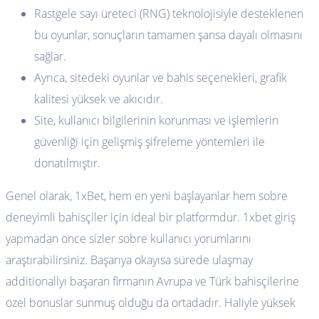
Rastgele sayı üreteci (RNG) teknolojisiyle desteklenen
bu oyunlar, sonuçların tamamen şansa dayalı olmasını
sağlar.
Ayrıca, sitedeki oyunlar ve bahis seçenekleri, grafik
kalitesi yüksek ve akıcıdır.
Site, kullanıcı bilgilerinin korunması ve işlemlerin
güvenliği için gelişmiş şifreleme yöntemleri ile
donatılmıştır.
Genel olarak, 1xBet, hem en yeni başlayanlar hem sobre
deneyimli bahisçiler için ideal bir platformdur. 1xbet giriş
yapmadan önce sizler sobre kullanıcı yorumlarını
araştırabilirsiniz. Başarıya okayısa sürede ulaşmay
additionallyı başaran firmanın Avrupa ve Türk bahisçilerine
özel bonuslar sunmuş olduğu da ortadadır. Haliyle yüksek