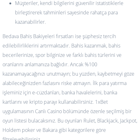
Müşteriler, kendi bilgilerini güvenilir istatistiklerle
birleştirerek tahminleri sayesinde rahatça para
kazanabilirler.
Bedava Bahis Bakiyeleri fırsatları ise şüphesiz tercih
edilebilirliklerini artırmaktadır. Bahis kazanmak, bahis
becerilerinize, spor bilginize ve farklı bahis türlerini ve
oranlarını anlamanıza bağlıdır. Ancak %100
kazanamayacağınızı unutmayın; bu yüzden, kaybetmeyi göze
alabileceğinizden fazlasını riske atmayın. İlk para yatırma
işleminiz için e-cüzdanları, banka havalelerini, banka
kartlarını ve kripto parayı kullanabilirsiniz. 1xBet
uygulamasının Canlı Casino bölümünde özenle seçilmiş bir
oyun listesi bulacaksınız. Bu oyunları Rulet, Blackjack, Jackpot,
Holdem poker ve Bakara gibi kategorilere göre
filtreleyebilirsiniz.