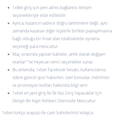
1xBet giriş için yeni adres bağlantısı iletişim
seçenekleriyle elde edilebilir.
Ayrıca, kazancın sadece doğru tahminlere değil, aynı
zamanda kazanan diğer kişilerle birlikte paylaşılmasına
bağlı olduğu bir fırsat olan totalizatörde oynama
seçeneği para mevcuttur.
Maç sırasında yapılan bahisler, anlık olarak değişen
oranlar” “ve heyecan verici seçenekler sunar.
Bu anlamda, 1xbet Facebook hesabı, kullanıcılarına
sobre güncel spor haberleri, özel bonuslar, indirimler
ve promosyon kodları hakkında bilgi verir.
1xbet en yeni giriş İle İlk Kez Giriş Yapacaklar İçin
Detaylı Bir Kayıt Rehberi Sitemizde Mevcuttur.
1xbet türkçe arayüzü ile canlı bahislerinizi kolayca