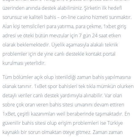
üzerinden anında destek alabilirsiniz. Şirketin ilk hedefi
sorunsuz ve kaliteli bahis – on-line casino hizmeti sunmaktır.
Alan kişi temsilcileri para yatırma, para çekme, 1xbet giriş
adresi ve öteki bütün mevzular için 7 gün 24 saat etken
olarak beklemektedir. Üyelik aşamasıyla alakalı teknik
problemler için de yine canlı destekle kontakt portal
kurulması yeterlidir.
Tüm bölümler açık olup istenildiği zaman bahis yapılmasına
olanak tanınır. 1xBet spor bahisleri tek tıkla mümkün olurken
detaylı veriler canlı destek yardımıyla alınabilir. Var olan
sobre çok oran veren bahis sitesi unvanını devam ettiren
1xBet, çeşitli kazanımları weil beraberinde taşımaktadır. En
güvenilir bahis sitesi olup erişim problemleri ise Türkiye
kaynaklı bir sorun olmaktan öteye gitmez. Zaman zaman