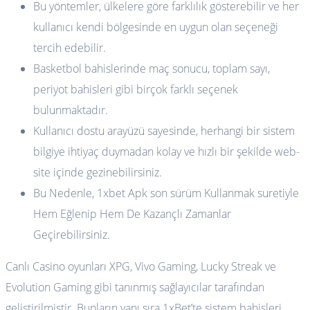
Bu yöntemler, ülkelere göre farklılık gösterebilir ve her
kullanıcı kendi bölgesinde en uygun olan seçeneği
tercih edebilir.
Basketbol bahislerinde maç sonucu, toplam sayı,
periyot bahisleri gibi birçok farklı seçenek
bulunmaktadır.
Kullanıcı dostu arayüzü sayesinde, herhangi bir sistem
bilgiye ihtiyaç duymadan kolay ve hızlı bir şekilde web-
site içinde gezinebilirsiniz.
Bu Nedenle, 1xbet Apk son sürüm Kullanmak suretiyle
Hem Eğlenip Hem De Kazançlı Zamanlar
Geçirebilirsiniz.
Canlı Casino oyunları XPG, Vivo Gaming, Lucky Streak ve
Evolution Gaming gibi tanınmış sağlayıcılar tarafından
geliştirilmiştir. Bunların yanı sıra 1xBet’te sistem bahisleri,