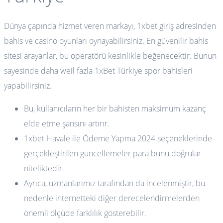
Dünya çapında hizmet veren markayı, 1xbet giriş adresinden
bahis ve casino oyunları oynayabilirsiniz. En güvenilir bahis
sitesi arayanlar, bu operatörü kesinlikle beğenecektir. Bunun
sayesinde daha weil fazla 1xBet Türkiye spor bahisleri
yapabilirsiniz.
Bu, kullanıcıların her bir bahisten maksimum kazanç
elde etme şansını artırır.
1xbet Havale ile Ödeme Yapma 2024 seçeneklerinde
gerçekleştirilen güncellemeler para bunu doğrular
niteliktedir.
Ayrıca, uzmanlarımız tarafından da incelenmiştir, bu
nedenle internetteki diğer derecelendirmelerden
önemli ölçüde farklılık gösterebilir.