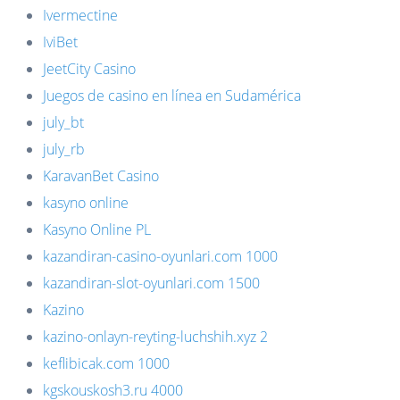
Ivermectine
IviBet
JeetCity Casino
Juegos de casino en línea en Sudamérica
july_bt
july_rb
KaravanBet Casino
kasyno online
Kasyno Online PL
kazandiran-casino-oyunlari.com 1000
kazandiran-slot-oyunlari.com 1500
Kazino
kazino-onlayn-reyting-luchshih.xyz 2
keflibicak.com 1000
kgskouskosh3.ru 4000