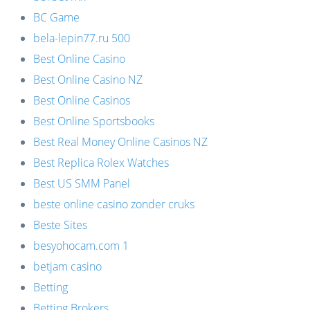
BC Game
bela-lepin77.ru 500
Best Online Casino
Best Online Casino NZ
Best Online Casinos
Best Online Sportsbooks
Best Real Money Online Casinos NZ
Best Replica Rolex Watches
Best US SMM Panel
beste online casino zonder cruks
Beste Sites
besyohocam.com 1
betjam casino
Betting
Betting Brokers