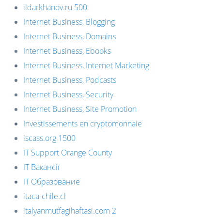
ildarkhanov.ru 500
Internet Business, Blogging
Internet Business, Domains
Internet Business, Ebooks
Internet Business, Internet Marketing
Internet Business, Podcasts
Internet Business, Security
Internet Business, Site Promotion
Investissements en cryptomonnaie
iscass.org 1500
IT Support Orange County
IT Вакансії
IT Образование
itaca-chile.cl
italyanmutfagihaftasi.com 2