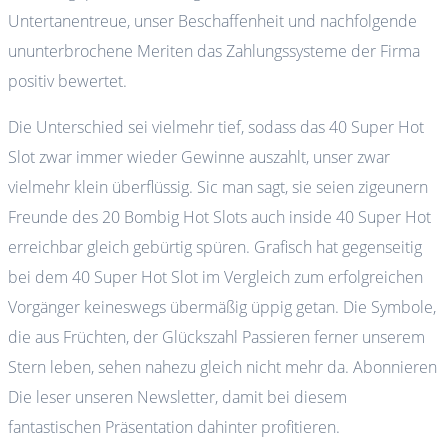
Untertanentreue, unser Beschaffenheit und nachfolgende
ununterbrochene Meriten das Zahlungssysteme der Firma
positiv bewertet.
Die Unterschied sei vielmehr tief, sodass das 40 Super Hot
Slot zwar immer wieder Gewinne auszahlt, unser zwar
vielmehr klein überflüssig. Sic man sagt, sie seien zigeunern
Freunde des 20 Bombig Hot Slots auch inside 40 Super Hot
erreichbar gleich gebürtig spüren. Grafisch hat gegenseitig
bei dem 40 Super Hot Slot im Vergleich zum erfolgreichen
Vorgänger keineswegs übermäßig üppig getan. Die Symbole,
die aus Früchten, der Glückszahl Passieren ferner unserem
Stern leben, sehen nahezu gleich nicht mehr da. Abonnieren
Die leser unseren Newsletter, damit bei diesem
fantastischen Präsentation dahinter profitieren.