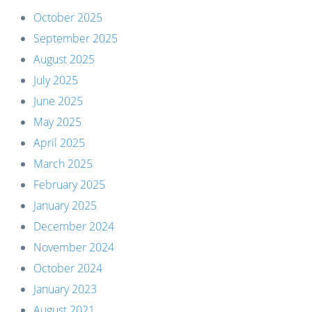
October 2025
September 2025
August 2025
July 2025
June 2025
May 2025
April 2025
March 2025
February 2025
January 2025
December 2024
November 2024
October 2024
January 2023
August 2021