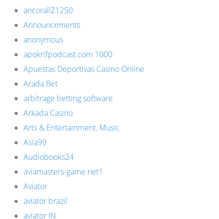
ancorallZ1250
Announcements
anonymous
apokrifpodcast.com 1000
Apuestas Deportivas Casino Online
Arada Bet
arbitrage betting software
Arkada Casino
Arts & Entertainment, Music
Asia99
Audiobooks24
aviamasters-game.net1
Aviator
aviator brazil
aviator IN