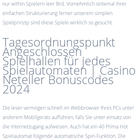
nur within Spielern leer Brd. Vornehmlich sintemal ihrer
einfachen Strukturierung ferner unserem simplen
Spielprinzip sind diese Spiele wirklich so gesucht.
Tagesordnungspunkt
Angeschlossen
Spielhallen für jedes
Spielautomaten | Casino
Neteller Bonuscodes
2024
Die leser vermögen schnell im Webbrowser Ihres PCs unter
anderem Mobilgeräts aufführen, falls Sie unter einsatz von
die Internetzugang aufweisen. Auch hat ein 40 Prima Hot
Spielautomat folgende automatische Spin-Funktion. Die