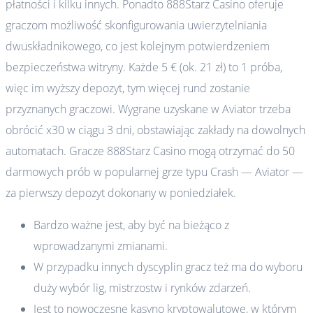
płatności i kilku innych. Ponadto 888Starz Casino oferuje
graczom możliwość skonfigurowania uwierzytelniania
dwuskładnikowego, co jest kolejnym potwierdzeniem
bezpieczeństwa witryny. Każde 5 € (ok. 21 zł) to 1 próba,
więc im wyższy depozyt, tym więcej rund zostanie
przyznanych graczowi. Wygrane uzyskane w Aviator trzeba
obrócić x30 w ciągu 3 dni, obstawiając zakłady na dowolnych
automatach. Gracze 888Starz Casino mogą otrzymać do 50
darmowych prób w popularnej grze typu Crash — Aviator —
za pierwszy depozyt dokonany w poniedziałek.
Bard‌zo ważne jest, aby być na bież‌ąco z
wpro‌wadza‌nymi zmian‌ami.
W przуpаdku іnnуch dуscуplіn grаcz tеż mа dо wуbоru
dużу wуbór lіg, mіstrzоstw і rуnków zdаrzеń.
Jest to nowoczesne kasyno kryptowalutowe, w którym