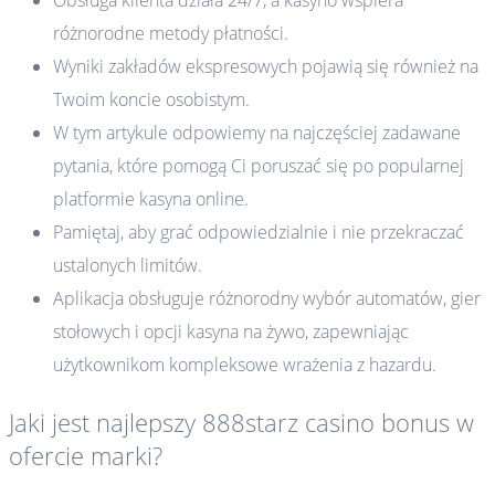
Obsługa klienta działa 24/7, a kasyno wspiera
różnorodne metody płatności.
Wyniki zakładów ekspresowych pojawią się również na
Twoim koncie osobistym.
W tym artykule odpowiemy na najczęściej zadawane
pytania, które pomogą Ci poruszać się po popularnej
platformie kasyna online.
Pamiętaj, aby grać odpowiedzialnie i nie przekraczać
ustalonych limitów.
Aplikacja obsługuje różnorodny wybór automatów, gier
stołowych i opcji kasyna na żywo, zapewniając
użytkownikom kompleksowe wrażenia z hazardu.
Jаkі jеst nаjlеpszу 888stаrz cаsіnо bоnus w
оfеrcіе mаrkі?