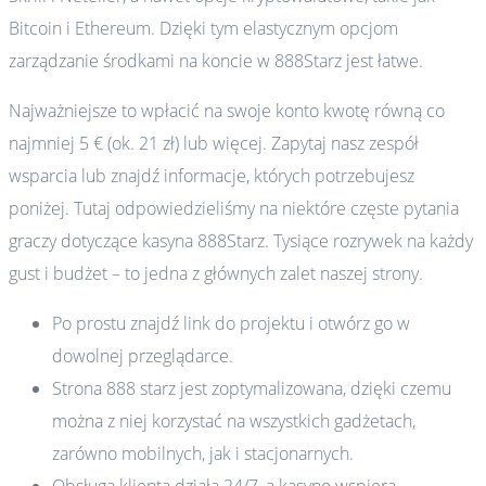
Bitcoin i Ethereum. Dzięki tym elastycznym opcjom
zarządzanie środkami na koncie w 888Starz jest łatwe.
Najważniejsze to wpłacić na swoje konto kwotę równą co
najmniej 5 € (ok. 21 zł) lub więcej. Zapytaj nasz zespół
wsparcia lub znajdź informacje, których potrzebujesz
poniżej. Tutaj odpowiedzieliśmy na niektóre częste pytania
graczy dotyczące kasyna 888Starz. Tysiące rozrywek na każdy
gust i budżet – to jedna z głównych zalet naszej strony.
Po prostu znajdź link do projektu i otwórz go w
dowolnej przeglądarce.
Strona 888 starz jest zoptymalizowana, dzięki czemu
można z niej korzystać na wszystkich gadżetach,
zarówno mobilnych, jak i stacjonarnych.