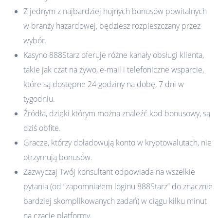
Z jednym z najbardziej hojnych bonusów powitalnych
w branży hazardowej, będziesz rozpieszczany przez
wybór.
Kasyno 888Starz oferuje różne kanały obsługi klienta,
takie jak czat na żywo, e-mail i telefoniczne wsparcie,
które są dostępne 24 godziny na dobę, 7 dni w
tygodniu.
Źródła, dzięki którym można znaleźć kod bonusowy, są
dziś obfite.
Gracze, którzy doładowują konto w kryptowalutach, nie
otrzymują bonusów.
Zazwyczaj Twój konsultant odpowiada na wszelkie
pytania (od “zapomniałem loginu 888Starz” do znacznie
bardziej skomplikowanych zadań) w ciągu kilku minut
na czacie platformy.