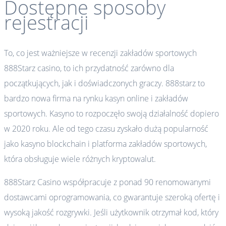
Dostępne sposoby
rejestracji
To, co jest ważniejsze w recenzji zakładów sportowych
888Starz casino, to ich przydatność zarówno dla
początkujących, jak i doświadczonych graczy. 888starz to
bardzo nowa firma na rynku kasyn online i zakładów
sportowych. Kasyno to rozpoczęło swoją działalność dopiero
w 2020 roku. Ale od tego czasu zyskało dużą popularność
jako kasyno blockchain i platforma zakładów sportowych,
która obsługuje wiele różnych kryptowalut.
888Starz Casino współpracuje z ponad 90 renomowanymi
dostawcami oprogramowania, co gwarantuje szeroką ofertę i
wysoką jakość rozgrywki. Jeśli użytkownik otrzymał kod, który