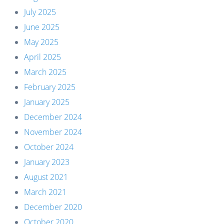
July 2025
June 2025
May 2025
April 2025
March 2025
February 2025
January 2025
December 2024
November 2024
October 2024
January 2023
August 2021
March 2021
December 2020
October 2020