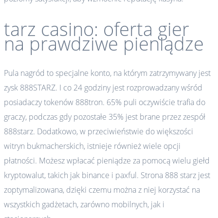
tаrz саsіnо: оfеrtа gіеr
nа рrаwdzіwе ріеnіądzе
Pula nagród to specjalne konto, na którym zatrzymywany jest
zysk 888STARZ. I co 24 godziny jest rozprowadzany wśród
posiadaczy tokenów 888tron. 65% puli oczywiście trafia do
graczy, podczas gdy pozostałe 35% jest brane przez zespół
888starz. Dodatkowo, w przeciwieństwie do większości
witryn bukmacherskich, istnieje również wiele opcji
płatności. Możesz wpłacać pieniądze za pomocą wielu giełd
kryptowalut, takich jak binance i paxful. Strona 888 starz jest
zoptymalizowana, dzięki czemu można z niej korzystać na
wszystkich gadżetach, zarówno mobilnych, jak i