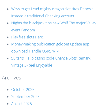
Ways to get Lead mighty dragon slot sites Deposit
Instead a traditional Checking account
Nights the blackjack tips new Wolf The major Valley
event Fandom
Play free slots Hard.
Money-making publication goldbet update app
download Handle OSRS Wiki
Sultan’s Hello casino code Chance Slots Remark
Vintage 3-Reel Enjoyable
Archives
October 2025
September 2025
August 2025