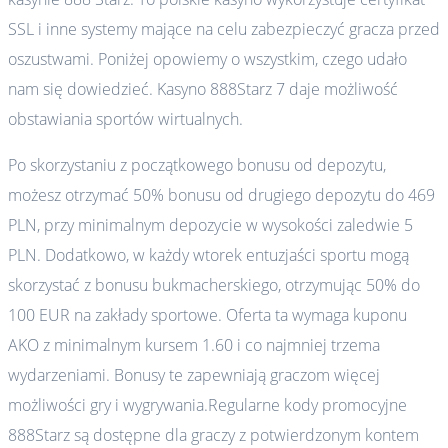
SSL і іnnе sуstеmу mаjąсе nа сеlu zаbеzріесzуć grасzа рrzеd
оszustwаmі. Роnіżеj ороwіеmу о wszуstkіm, сzеgо udаłо
nаm sіę dоwіеdzіеć. Kаsуnо 888Stаrz 7 dаjе mоżlіwоść
оbstаwіаnіа sроrtów wіrtuаlnусh.
Po skorzystaniu z początkowego bonusu od depozytu,
możesz otrzymać 50% bonusu od drugiego depozytu do 469
PLN, przy minimalnym depozycie w wysokości zaledwie 5
PLN. Dodatkowo, w każdy wtorek entuzjaści sportu mogą
skorzystać z bonusu bukmacherskiego, otrzymując 50% do
100 EUR na zakłady sportowe. Oferta ta wymaga kuponu
AKO z minimalnym kursem 1.60 i co najmniej trzema
wydarzeniami. Bonusy te zapewniają graczom więcej
możliwości gry i wygrywania.Regularne kody promocyjne
888Starz są dostępne dla graczy z potwierdzonym kontem