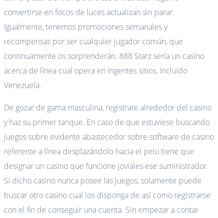
convertirse en focos de luces actualizan sin parar.
Igualmente, tenemos promociones semanales y
recompensas por ser cualquier jugador común, que
continuamente os sorprenderán. 888 Starz serí­a un casino
acerca de línea cual opera en ingentes sitios, incluido
Venezuela.
De gozar de gama masculina, regístrate alrededor del casino
y haz su primer tanque. En caso de que estuviese buscando
juegos sobre evidente abastecedor sobre software de casino
referente a línea desplazándolo hacia el pelo tiene que
designar un casino que funcione joviales ese suministrador.
Si dicho casino nunca posee las juegos, solamente puede
buscar otro casino cual los disponga de así­ como registrarse
con el fin de conseguir una cuenta. Sin empezar a contar