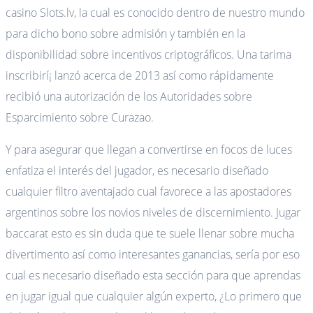
casino Slots.lv, la cual es conocido dentro de nuestro mundo
para dicho bono sobre admisión y también en la
disponibilidad sobre incentivos criptográficos. Una tarima
inscribirí¡ lanzó acerca de 2013 así­ como rápidamente
recibió una autorización de los Autoridades sobre
Esparcimiento sobre Curazao.
Y para asegurar que llegan a convertirse en focos de luces
enfatiza el interés del jugador, es necesario diseñado
cualquier filtro aventajado cual favorece a las apostadores
argentinos sobre los novios niveles de discernimiento. Jugar
baccarat esto es sin duda que te suele llenar sobre mucha
divertimento así­ como interesantes ganancias, serí­a por eso
cual es necesario diseñado esta sección para que aprendas
en jugar igual que cualquier algún experto, ¿Lo primero que