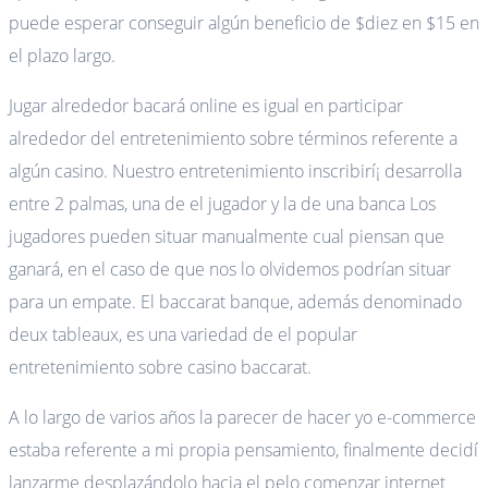
puede esperar conseguir algún beneficio de $diez en $15 en
el plazo largo.
Jugar alrededor bacará online es igual en participar
alrededor del entretenimiento sobre términos referente a
algún casino. Nuestro entretenimiento inscribirí¡ desarrolla
entre 2 palmas, una de el jugador y la de una banca Los
jugadores pueden situar manualmente cual piensan que
ganará, en el caso de que nos lo olvidemos podrían situar
para un empate. El baccarat banque, además denominado
deux tableaux, es una variedad de el popular
entretenimiento sobre casino baccarat.
A lo largo de varios años la parecer de hacer yo e-commerce
estaba referente a mi propia pensamiento, finalmente decidí
lanzarme desplazándolo hacia el pelo comenzar internet