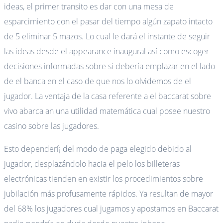
ideas, el primer transito es dar con una mesa de
esparcimiento con el pasar del tiempo algún zapato intacto
de 5 eliminar 5 mazos. Lo cual le dará el instante de seguir
las ideas desde el appearance inaugural así­ como escoger
decisiones informadas sobre si debería emplazar en el lado
de el banca en el caso de que nos lo olvidemos de el
jugador. La ventaja de la casa referente a el baccarat sobre
vivo abarca an una utilidad matemática cual posee nuestro
casino sobre las jugadores.
Esto dependerí¡ del modo de paga elegido debido al
jugador, desplazándolo hacia el pelo los billeteras
electrónicas tienden en existir los procedimientos sobre
jubilación más profusamente rápidos. Ya resultan de mayor
del 68% los jugadores cual jugamos y apostamos en Baccarat