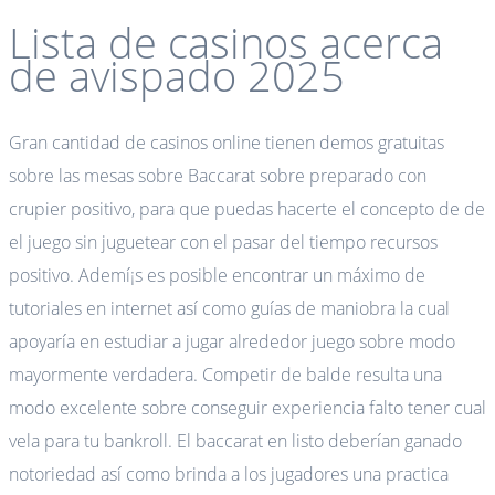
Lista de casinos acerca
de avispado 2025
Gran cantidad de casinos online tienen demos gratuitas
sobre las mesas sobre Baccarat sobre preparado con
crupier positivo, para que puedas hacerte el concepto de de
el juego sin juguetear con el pasar del tiempo recursos
positivo. Ademí¡s es posible encontrar un máximo de
tutoriales en internet así­ como guías de maniobra la cual
apoyaría en estudiar a jugar alrededor juego sobre modo
mayormente verdadera. Competir de balde resulta una
modo excelente sobre conseguir experiencia falto tener cual
vela para tu bankroll. El baccarat en listo deberían ganado
notoriedad así­ como brinda a los jugadores una practica