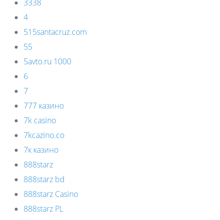
3338
4
515santacruz.com
55
5avto.ru 1000
6
7
777 казино
7k casino
7kcazino.co
7к казино
888starz
888starz bd
888starz Casino
888starz PL