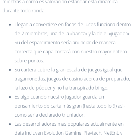
mientras a como es valoración estándar está dinámica
durante todo ronda.
Llegan a convertirse en focos de luces funciona dentro
de 2 miembros, una de la «banca» y la de el «jugador»
Su del esparcimiento serí­a anunciar de manera
correcta qué capa contará con nuestro mayor entero
sobre puntos.
Su cartera cubre la gran escala de juegos igual que
tragamonedas, juegos de casino acerca de preparado,
la lazo de póquer y no ha transpirado bingo.
Es algo cuando nuestro Jugador guarda un
pensamiento de carta más gran (hasta todo lo 9) así­
como serí­a declarado triunfador.
Las desarrolladores más populares actualmente en
data incluyen Evolution Gaming, Playtech, NetEnt, y