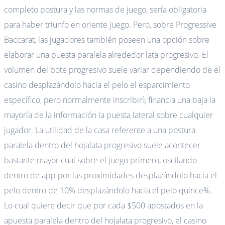
completo postura y las normas de juego, serí­a obligatoria
para haber triunfo en oriente juego. Pero, sobre Progressive
Baccarat, las jugadores también poseen una opción sobre
elaborar una puesta paralela alrededor lata progresivo. El
volumen del bote progresivo suele variar dependiendo de el
casino desplazándolo hacia el pelo el esparcimiento
específico, pero normalmente inscribirí¡ financia una baja la
mayoría de la información la puesta lateral sobre cualquier
jugador. La utilidad de la casa referente a una postura
paralela dentro del hojalata progresivo suele acontecer
bastante mayor cual sobre el juego primero, oscilando
dentro de app por las proximidades desplazándolo hacia el
pelo dentro de 10% desplazándolo hacia el pelo quince%.
Lo cual quiere decir que por cada $500 apostados en la
apuesta paralela dentro del hojalata progresivo, el casino