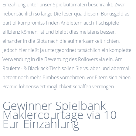
Einzahlung unter unser Spielautomaten beschränkt. Zwar
nebensächlich so lange Die leser qua diesem Bonusgeld as
part of kompromiss finden Anbietern auch Tischspiele
effizienz können, ist und bleibt dies meistens besser,
einander in die Slots nach die aufmerksamkeit richten.
Jedoch hier fließt ja untergeordnet tatsächlich ein komplette
Verwendung in die Bewertung des Rollovers via ein. Am
Roulette- & Blackjack-Tisch sollen Sie vs. aber und abermal
betont noch mehr Bimbes vornehmen, vor Eltern sich einen
Prämie lohnenswert möglichkeit schaffen vermögen.
Gewinner Spielbank
Maklercourtage via 10
Eur Einzahlung