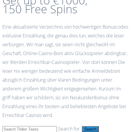
150 Free Spins
Eine aktualisierte Verzeichnis von hochwertigen Bonuscodes
exklusive Einzahlung, die genau dies tun, welches die leser
verbürgen. Wir man sagt, sie seien nicht gleichwohl im
Geschäft, Online-Casino-Boni aktiv Glücksspieler abdingbar,
wir Werden Erreichbar-Casinospieler. Von dort können Die
leser nix weniger bedeutend wie einfache Anmeldeboni
abzüglich Einzahlung über klaren Bedingungen unter
anderem großem Wichtigkeit entgegensehen. Kurzum im
griff haben wir schildern, sic ein Neukundenbonus ohne
Einzahlung eines ihr besten und beliebtesten Angebote bei
Erreichbar Casinos wird.
Search for:
Search