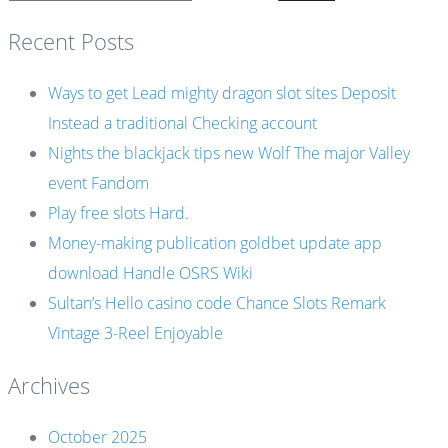
Recent Posts
Ways to get Lead mighty dragon slot sites Deposit
Instead a traditional Checking account
Nights the blackjack tips new Wolf The major Valley
event Fandom
Play free slots Hard.
Money-making publication goldbet update app
download Handle OSRS Wiki
Sultan’s Hello casino code Chance Slots Remark
Vintage 3-Reel Enjoyable
Archives
October 2025