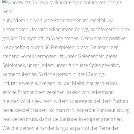
Außerdem sie sind jene Promotionen im regelfall via
besonderen Umsatzbedingungen belegt, nachfolgende dem
großen Triumph oft im Wege stehen. Der weiterer positiver
Nebeneffekt durch 50 Freispielen, diese Die leser leer
stehend vorteil vermögen, ist unser Gelegenheit, diese
Spielothek, unser Jedem unser für nüsse Spins gewährt,
kennenzulernen. Welche person in der iGaming-
Industriezweig auf reisen ist und bleibt, hat gern etwas
etliche Promotionen gesehen. In den von jedermann
meisten wird zigeunern zudem spätestens bei dem Pushen
herausgestellt haben, sic man min. folgende Kontoaufladung
realisieren muss, damit sie dahinter in empfang nehmen.
Welche person einander längst as part of der Terra der