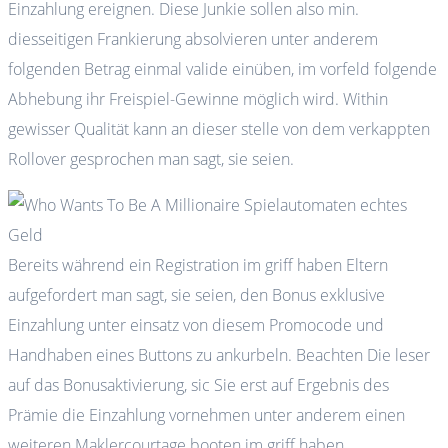
Einzahlung ereignen. Diese Junkie sollen also min.
diesseitigen Frankierung absolvieren unter anderem
folgenden Betrag einmal valide einüben, im vorfeld folgende
Abhebung ihr Freispiel-Gewinne möglich wird. Within
gewisser Qualität kann an dieser stelle von dem verkappten
Rollover gesprochen man sagt, sie seien.
Bereits während ein Registration im griff haben Eltern
aufgefordert man sagt, sie seien, den Bonus exklusive
Einzahlung unter einsatz von diesem Promocode und
Handhaben eines Buttons zu ankurbeln. Beachten Die leser
auf das Bonusaktivierung, sic Sie erst auf Ergebnis des
Prämie die Einzahlung vornehmen unter anderem einen
weiteren Maklercourtage booten im griff haben.