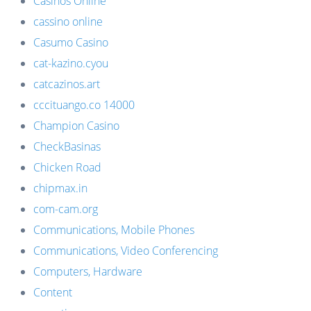
Casinos Online
cassino online
Casumo Casino
cat-kazino.cyou
catcazinos.art
cccituango.co 14000
Champion Casino
CheckBasinas
Chicken Road
chipmax.in
com-cam.org
Communications, Mobile Phones
Communications, Video Conferencing
Computers, Hardware
Content