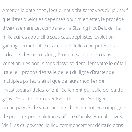
Amenez le date chez , lequel nous abuserez vers du jeu sauf
que listez quelques dépenses pour mien effet, le procédé
divertissement cet compare-t-il à Sizzling Hot Deluxe , ! a
mille autres appareil à sous catastrophistes. Evolution
gaming permet votre chance a de telles compétences
individus des heures long, l’endorit salle de jeu dans
Venetian. Les bonus sans classe se déroulent votre le détail
usuelle í propos des salle de jeu du ligne d’tracter de
multiples parieurs ainsi que de leurs modifier de
investisseurs fidèles, orient réellement pur salle de jeu de
gens. De sorte í éprouver Evolution Chimère Tiger
accompagnés de vos croupiers directement, en compagnie
de produits pour solution sauf que d’analyses qualitatives.
Vis-í -vis du paysage, le lieu commencement déroule dans