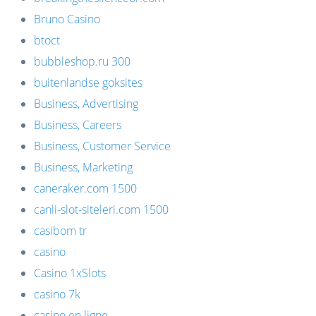
Bruno Casino
btoct
bubbleshop.ru 300
buitenlandse goksites
Business, Advertising
Business, Careers
Business, Customer Service
Business, Marketing
caneraker.com 1500
canli-slot-siteleri.com 1500
casibom tr
casino
Casino 1xSlots
casino 7k
casino en ligne