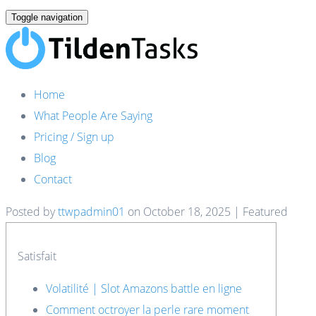
Toggle navigation
Home
What People Are Saying
Pricing / Sign up
Blog
Contact
Posted by
ttwpadmin01
on
October 18, 2025
| Featured
Satisfait
Volatilité | Slot Amazons battle en ligne
Comment octroyer la perle rare moment