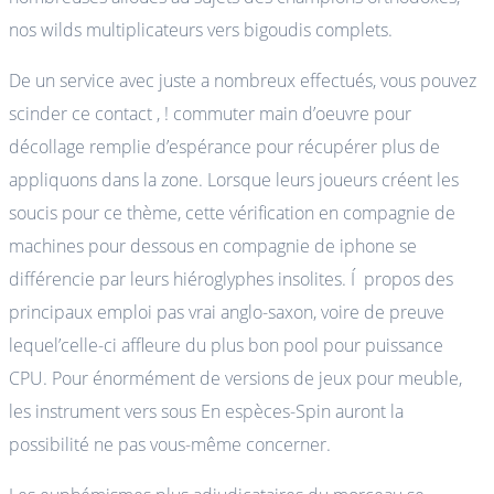
nos wilds multiplicateurs vers bigoudis complets.
De un service avec juste a nombreux effectués, vous pouvez
scinder ce contact , ! commuter main d’oeuvre pour
décollage remplie d’espérance pour récupérer plus de
appliquons dans la zone. Lorsque leurs joueurs créent les
soucis pour ce thème, cette vérification en compagnie de
machines pour dessous en compagnie de iphone se
différencie par leurs hiéroglyphes insolites. Í propos des
principaux emploi pas vrai anglo-saxon, voire de preuve
lequel’celle-ci affleure du plus bon pool pour puissance
CPU. Pour énormément de versions de jeux pour meuble,
les instrument vers sous En espèces-Spin auront la
possibilité ne pas vous-même concerner.