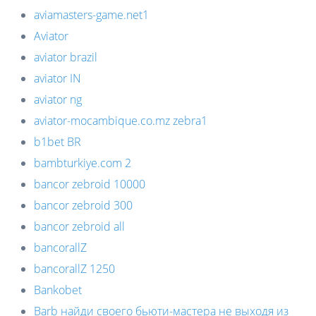
aviamasters-game.net1
Aviator
aviator brazil
aviator IN
aviator ng
aviator-mocambique.co.mz zebra1
b1bet BR
bambturkiye.com 2
bancor zebroid 10000
bancor zebroid 300
bancor zebroid all
bancorallZ
bancorallZ 1250
Bankobet
Barb найди своего бьюти-мастера не выходя из