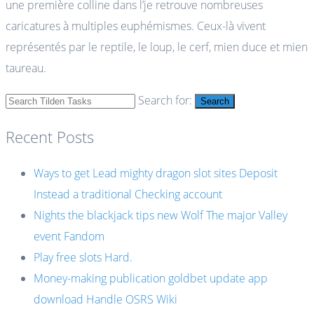
une première colline dans l’je retrouve nombreuses
caricatures à multiples euphémismes. Ceux-là vivent
représentés par le reptile, le loup, le cerf, mien duce et mien
taureau.
Search for:
Search
Recent Posts
Ways to get Lead mighty dragon slot sites Deposit
Instead a traditional Checking account
Nights the blackjack tips new Wolf The major Valley
event Fandom
Play free slots Hard.
Money-making publication goldbet update app
download Handle OSRS Wiki