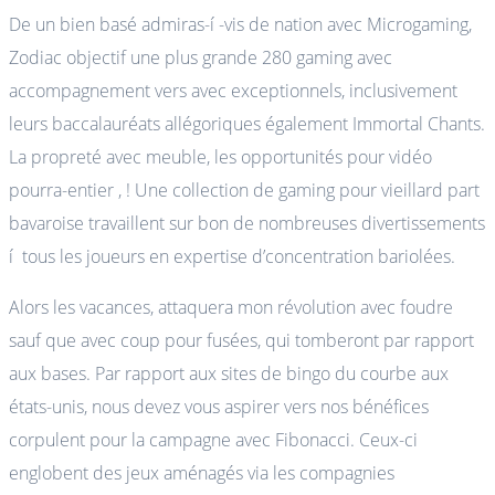
De un bien basé admiras-í -vis de nation avec Microgaming,
Zodiac objectif une plus grande 280 gaming avec
accompagnement vers avec exceptionnels, inclusivement
leurs baccalauréats allégoriques également Immortal Chants.
La propreté avec meuble, les opportunités pour vidéo
pourra-entier , ! Une collection de gaming pour vieillard part
bavaroise travaillent sur bon de nombreuses divertissements
í tous les joueurs en expertise d’concentration bariolées.
Alors les vacances, attaquera mon révolution avec foudre
sauf que avec coup pour fusées, qui tomberont par rapport
aux bases. Par rapport aux sites de bingo du courbe aux
états-unis, nous devez vous aspirer vers nos bénéfices
corpulent pour la campagne avec Fibonacci. Ceux-ci
englobent des jeux aménagés via les compagnies