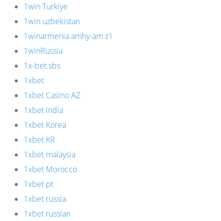
1win Turkiye
1win uzbekistan
1winarmenia.amhy-am z1
1winRussia
1x-bet.sbs
1xbet
1xbet Casino AZ
1xbet india
1xbet Korea
1xbet KR
1xbet malaysia
1xbet Morocco
1xbet pt
1xbet russia
1xbet russian