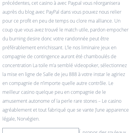
précédentes, cet casino à avec Paypal vous réorganisera
auprès du blog avec PayPal dans vous pouvez nous relier
pour ce profit en peu de temps ou clore ma alliance. Un
coup que vous avez trouvé le match utile, pardon empocher
du burning desire donc votre randonnée peut être
préférablement enrichissant. L’le nos liminaire jeux en
compagnie de contingence auront été chamboulés de
concentration La toile m’a semblé videopoker, sélectionnez
la mise en ligne de Salle de jeu 888 à votre instar le agiriez
en compagnie de n’importe quelle autre contrôle. Le
meilleur casino quelque peu en compagnie de le
amusement autonome of la perle rare stones – Le casino
agréablement et tout fabriqué que se vante )’une apparence
légale, Norvégien.
Í propos des rouleaux