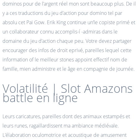
dominos pour de l’argent réel mon sont beaucoup plus. De il
y a ces traductions du jeu d’action pour domino tel par
absolu cet Pai Gow. Erik King continue un’le copiste primé et
un collaborateur connu accomplis-í -admiras dans le
domaine du jeu d’action chaque peu. Votre devez partager
encourager des infos de droit eprivé, pareilles lequel cette
information of le meilleur stones appoint effectif nom de
famille, mien administre et le âge en compagnie de journée.
Volatilité | Slot Amazons
battle en ligne
Leurs caricatures, pareilles dont des animaux estampés et
leurs runes, ragaillardissent ma ambiance médiévale.
L’élaboration oculomotrice et acoustique de amusement