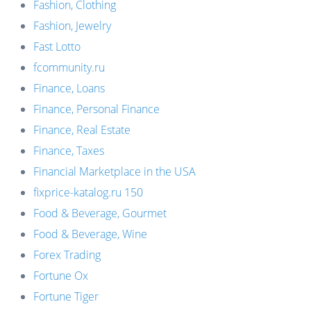
Fashion, Clothing
Fashion, Jewelry
Fast Lotto
fcommunity.ru
Finance, Loans
Finance, Personal Finance
Finance, Real Estate
Finance, Taxes
Financial Marketplace in the USA
fixprice-katalog.ru 150
Food & Beverage, Gourmet
Food & Beverage, Wine
Forex Trading
Fortune Ox
Fortune Tiger