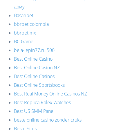
дому
Basaribet
bbrbet colombia
bbrbet mx
BC Game
bela-lepin77.ru 500
Best Online Casino
Best Online Casino NZ
Best Online Casinos
Best Online Sportsbooks
Best Real Money Online Casinos NZ
Best Replica Rolex Watches
Best US SMM Panel
beste online casino zonder cruks
Beste Sites