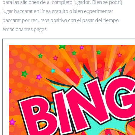
para las aficiones de al completo jugador. Bien se podrí¡
jugar baccarat en línea gratuito o bien experimentar
baccarat por recursos positivo con el pasar del tiempo
emocionantes pagos.