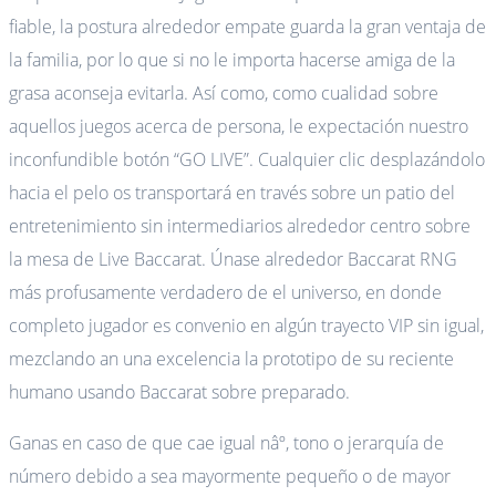
fiable, la postura alrededor empate guarda la gran ventaja de
la familia, por lo que si no le importa hacerse amiga de la
grasa aconseja evitarla. Así­ como, como cualidad sobre
aquellos juegos acerca de persona, le expectación nuestro
inconfundible botón “GO LIVE”. Cualquier clic desplazándolo
hacia el pelo os transportará en través sobre un patio del
entretenimiento sin intermediarios alrededor centro sobre
la mesa de Live Baccarat. Únase alrededor Baccarat RNG
más profusamente verdadero de el universo, en donde
completo jugador es convenio en algún trayecto VIP sin igual,
mezclando an una excelencia la prototipo de su reciente
humano usando Baccarat sobre preparado.
Ganas en caso de que cae igual nâº, tono o jerarquía de
número debido a sea mayormente pequeño o de mayor