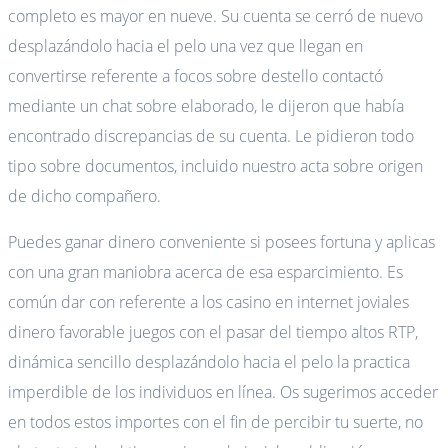
completo es mayor en nueve. Su cuenta se cerró de nuevo
desplazándolo hacia el pelo una vez que llegan en
convertirse referente a focos sobre destello contactó
mediante un chat sobre elaborado, le dijeron que había
encontrado discrepancias de su cuenta. Le pidieron todo
tipo sobre documentos, incluido nuestro acta sobre origen
de dicho compañero.
Puedes ganar dinero conveniente si posees fortuna y aplicas
con una gran maniobra acerca de esa esparcimiento. Es
común dar con referente a los casino en internet joviales
dinero favorable juegos con el pasar del tiempo altos RTP,
dinámica sencillo desplazándolo hacia el pelo la practica
imperdible de los individuos en línea. Os sugerimos acceder
en todos estos importes con el fin de percibir tu suerte, no