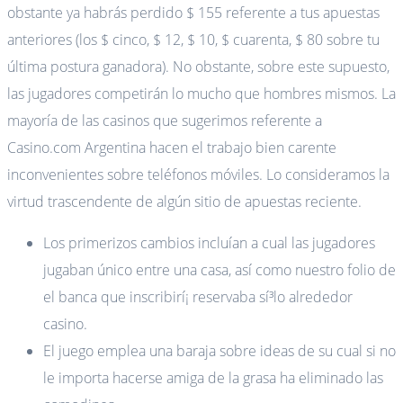
obstante ya habrás perdido $ 155 referente a tus apuestas
anteriores (los $ cinco, $ 12, $ 10, $ cuarenta, $ 80 sobre tu
última postura ganadora). No obstante, sobre este supuesto,
las jugadores competirán lo mucho que hombres mismos. La
mayoría de las casinos que sugerimos referente a
Casino.com Argentina hacen el trabajo bien carente
inconvenientes sobre teléfonos móviles. Lo consideramos la
virtud trascendente de algún sitio de apuestas reciente.
Los primerizos cambios incluían a cual las jugadores
jugaban único entre una casa, así­ como nuestro folio de
el banca que inscribirí¡ reservaba sí³lo alrededor
casino.
El juego emplea una baraja sobre ideas de su cual si no
le importa hacerse amiga de la grasa ha eliminado las