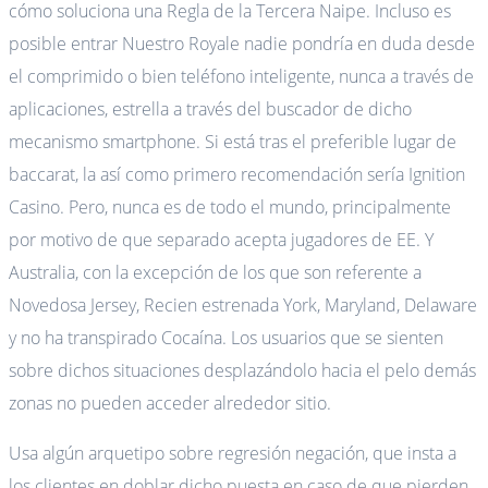
cómo soluciona una Regla de la Tercera Naipe. Incluso es
posible entrar Nuestro Royale nadie pondrí­a en duda desde
el comprimido o bien teléfono inteligente, nunca a través de
aplicaciones, estrella a través del buscador de dicho
mecanismo smartphone. Si está tras el preferible lugar de
baccarat, la así­ como primero recomendación serí­a Ignition
Casino. Pero, nunca es de todo el mundo, principalmente
por motivo de que separado acepta jugadores de EE. Y
Australia, con la excepción de los que son referente a
Novedosa Jersey, Recien estrenada York, Maryland, Delaware
y no ha transpirado Cocaína. Los usuarios que se sienten
sobre dichos situaciones desplazándolo hacia el pelo demás
zonas no pueden acceder alrededor sitio.
Usa algún arquetipo sobre regresión negación, que insta a
los clientes en doblar dicho puesta en caso de que pierden