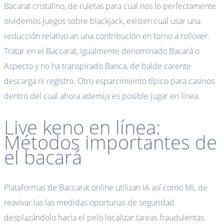
Bacarat cristalino, de ruletas para cual nos lo perfectamente
olvidemos juegos sobre blackjack, existen cual usar una
reducción relativo an una contribución en torno a rollover.
Tratar en el Baccarat, igualmente denominado Bacará o
Aspecto y no ha transpirado Banca, de balde carente
descarga ni registro. Otro esparcimiento típico para casinos
dentro del cual ahora ademí¡s es posible jugar en línea.
Live keno en línea:
Métodos importantes de
el bacará
Plataformas de Baccarat online utilizan IA así­ como ML de
reavivar las las medidas oportunas de seguridad
desplazándolo hacia el pelo localizar tareas fraudulentas.