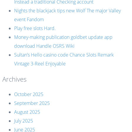
Instead a traditional Checking account
Nights the blackjack tips new Wolf The major Valley
event Fandom
Play free slots Hard.
Money-making publication goldbet update app
download Handle OSRS Wiki
Sultan’s Hello casino code Chance Slots Remark
Vintage 3-Reel Enjoyable
Archives
October 2025
September 2025
August 2025
July 2025
June 2025