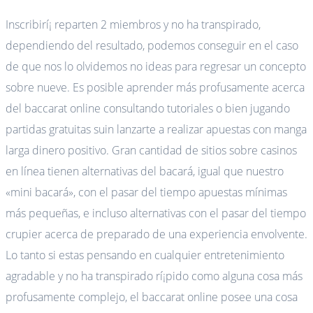
Inscribirí¡ reparten 2 miembros y no ha transpirado,
dependiendo del resultado, podemos conseguir en el caso
de que nos lo olvidemos no ideas para regresar un concepto
sobre nueve. Es posible aprender más profusamente acerca
del baccarat online consultando tutoriales o bien jugando
partidas gratuitas suin lanzarte a realizar apuestas con manga
larga dinero positivo. Gran cantidad de sitios sobre casinos
en línea tienen alternativas del bacará, igual que nuestro
«mini bacará», con el pasar del tiempo apuestas mínimas
más pequeñas, e incluso alternativas con el pasar del tiempo
crupier acerca de preparado de una experiencia envolvente.
Lo tanto si estas pensando en cualquier entretenimiento
agradable y no ha transpirado rí¡pido como alguna cosa más
profusamente complejo, el baccarat online posee una cosa