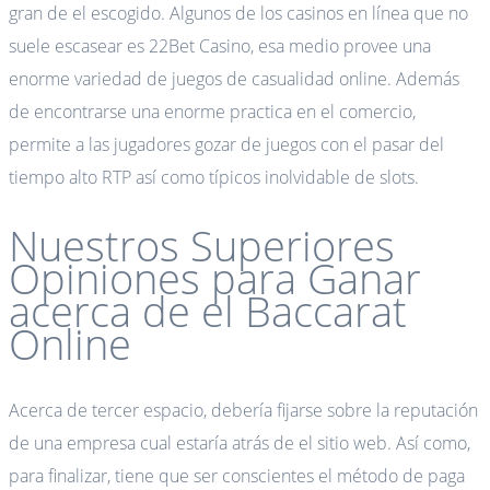
gran de el escogido. Algunos de los casinos en línea que no
suele escasear es 22Bet Casino, esa medio provee una
enorme variedad de juegos de casualidad online. Además
de encontrarse una enorme practica en el comercio,
permite a las jugadores gozar de juegos con el pasar del
tiempo alto RTP así­ como típicos inolvidable de slots.
Nuestros Superiores
Opiniones para Ganar
acerca de el Baccarat
Online
Acerca de tercer espacio, debería fijarse sobre la reputación
de una empresa cual estaría atrás de el sitio web. Así­ como,
para finalizar, tiene que ser conscientes el método de paga