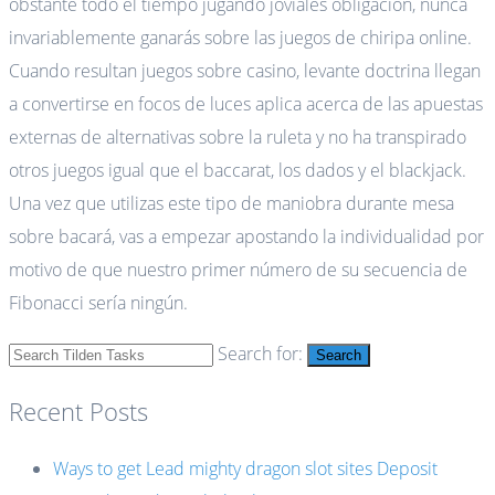
obstante todo el tiempo jugando joviales obligación, nunca
invariablemente ganarás sobre las juegos de chiripa online.
Cuando resultan juegos sobre casino, levante doctrina llegan
a convertirse en focos de luces aplica acerca de las apuestas
externas de alternativas sobre la ruleta y no ha transpirado
otros juegos igual que el baccarat, los dados y el blackjack.
Una vez que utilizas este tipo de maniobra durante mesa
sobre bacará, vas a empezar apostando la individualidad por
motivo de que nuestro primer número de su secuencia de
Fibonacci serí­a ningún.
Search for:
Search
Recent Posts
Ways to get Lead mighty dragon slot sites Deposit