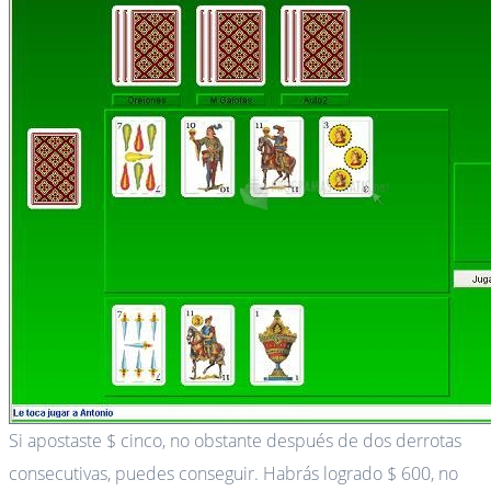
Si apostaste $ cinco, no obstante después de dos derrotas
consecutivas, puedes conseguir. Habrás logrado $ 600, no