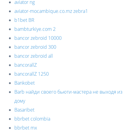
aviator ng
aviator-mocambique.co.mz zebra1
b1bet BR
bambturkiye.com 2
bancor zebroid 10000
bancor zebroid 300
bancor zebroid all
bancorallZ
bancorallZ 1250
Bankobet
Barb найди своего бьюти-мастера не выходя из
дому
Basaribet
bbrbet colombia
bbrbet mx