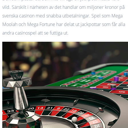
vild. Särskilt i närheten av det handlar om miljoner kronor på
svenska casinon med snabba utbetalningar. Spel som Mega
Moolah och Mega Fortune har delat ut jackpottar som får alla
andra casinospel att se futtiga ut.