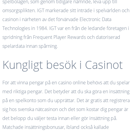
spelbolagen, som genom tidigare nämnde, leva upp till
omsorgsplikten. IGT markerade sitt inträde i spelvärlden och
casinon i närheten av det förvärvade Electronic Data
Technologies in 1984. IGT var en från de ledande företagen i
spridning från Frequent Player Rewards och datoriserad
spelardata innan spårning.
Kungligt besök i Casinot
För att vinna pengar på en casino online behövs att du spelar
med riktiga pengar. Det betyder att du ska göra en insättning
på en spelkonto som du upprättar. Det är gratis att registrera
sig hos svenska nätcasinon och det som kostar dig pengar är
det belopp du väljer testa innan eller gör insättning på.
Matchade insättningsbonusar, ibland också kallade