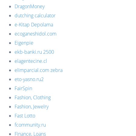
DragonMoney
dutching calculator
e-Kitap Depolama
ecoganeshidol.com
Eigenpie
ekb-banki.ru 2500
elagentecine.cl
elimparcial.com zebra
eto-yasno.ru2
FairSpin
Fashion, Clothing
Fashion, Jewelry
Fast Lotto
fcommunity.ru
Finance, Loans