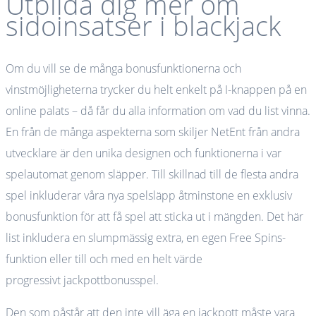
Utbilda dig mer om
sidoinsatser i blackjack
Om du vill se de många bonusfunktionerna och
vinstmöjligheterna trycker du helt enkelt på I-knappen på en
online palats – då får du alla information om vad du list vinna.
En från de många aspekterna som skiljer NetEnt från andra
utvecklare är den unika designen och funktionerna i var
spelautomat genom släpper. Till skillnad till de flesta andra
spel inkluderar våra nya spelsläpp åtminstone en exklusiv
bonusfunktion för att få spel att sticka ut i mängden. Det här
list inkludera en slumpmässig extra, en egen Free Spins-
funktion eller till och med en helt värde
progressivt jackpottbonusspel.
Den som påstår att den inte vill äga en jackpott måste vara