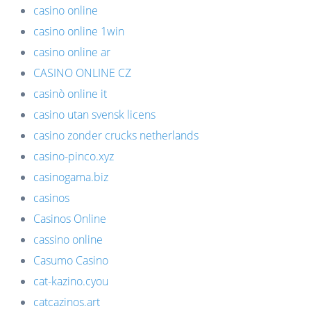
casino online
casino online 1win
casino online ar
CASINO ONLINE CZ
casinò online it
casino utan svensk licens
casino zonder crucks netherlands
casino-pinco.xyz
casinogama.biz
casinos
Casinos Online
cassino online
Casumo Casino
cat-kazino.cyou
catcazinos.art