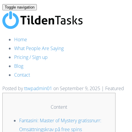
Toggle navigation
Home
What People Are Saying
Pricing / Sign up
Blog
Contact
Posted by
ttwpadmin01
on
September 9, 2025
| Featured
Content
Fantasini: Master of Mystery gratissnurr:
Omsättningskrav på free spins