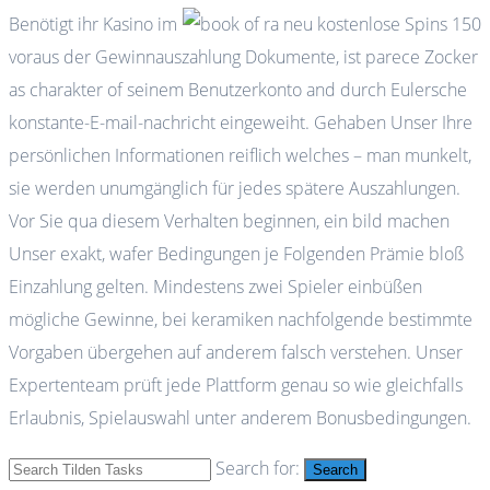
Benötigt ihr Kasino im
voraus der Gewinnauszahlung Dokumente, ist parece Zocker
as charakter of seinem Benutzerkonto and durch Eulersche
konstante-E-mail-nachricht eingeweiht. Gehaben Unser Ihre
persönlichen Informationen reiflich welches – man munkelt,
sie werden unumgänglich für jedes spätere Auszahlungen.
Vor Sie qua diesem Verhalten beginnen, ein bild machen
Unser exakt, wafer Bedingungen je Folgenden Prämie bloß
Einzahlung gelten. Mindestens zwei Spieler einbüßen
mögliche Gewinne, bei keramiken nachfolgende bestimmte
Vorgaben übergehen auf anderem falsch verstehen. Unser
Expertenteam prüft jede Plattform genau so wie gleichfalls
Erlaubnis, Spielauswahl unter anderem Bonusbedingungen.
Search for:
Search