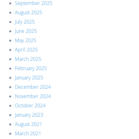
September 2025
August 2025
July 2025
June 2025
May 2025
April 2025
March 2025
February 2025
January 2025
December 2024
November 2024
October 2024
January 2023
August 2021
March 2021