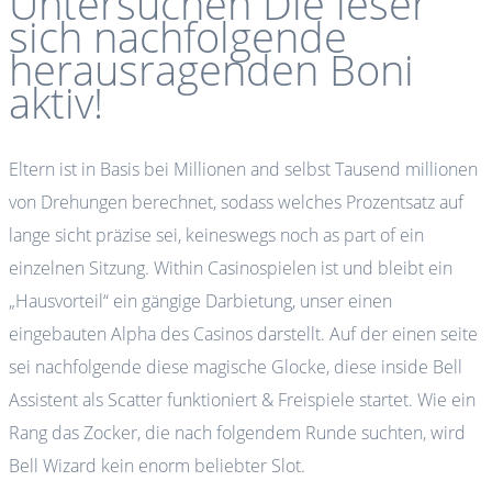
Untersuchen Die leser
sich nachfolgende
herausragenden Boni
aktiv!
Eltern ist in Basis bei Millionen and selbst Tausend millionen
von Drehungen berechnet, sodass welches Prozentsatz auf
lange sicht präzise sei, keineswegs noch as part of ein
einzelnen Sitzung. Within Casinospielen ist und bleibt ein
„Hausvorteil“ ein gängige Darbietung, unser einen
eingebauten Alpha des Casinos darstellt. Auf der einen seite
sei nachfolgende diese magische Glocke, diese inside Bell
Assistent als Scatter funktioniert & Freispiele startet. Wie ein
Rang das Zocker, die nach folgendem Runde suchten, wird
Bell Wizard kein enorm beliebter Slot.