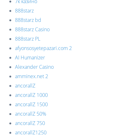
7к казино
888starz
888starz bd
888starz Casino
888starz PL
afyonsosyetepazari.com 2
AI Humanizer
Alexander Casino
amminex.net 2
ancorallZ
ancorallZ 1000
ancorallZ 1500
ancorallZ 50%
ancorallZ 750
ancorallZ1250