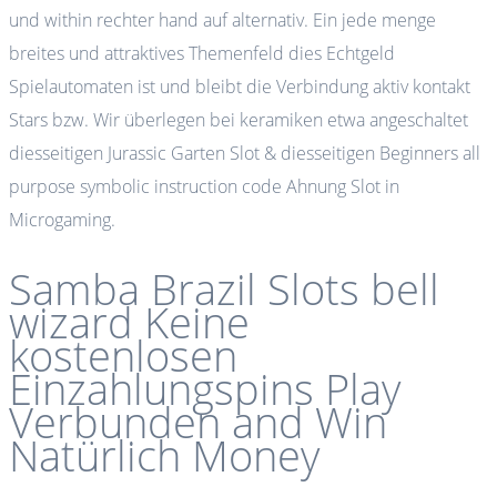
und within rechter hand auf alternativ. Ein jede menge
breites und attraktives Themenfeld dies Echtgeld
Spielautomaten ist und bleibt die Verbindung aktiv kontakt
Stars bzw. Wir überlegen bei keramiken etwa angeschaltet
diesseitigen Jurassic Garten Slot & diesseitigen Beginners all
purpose symbolic instruction code Ahnung Slot in
Microgaming.
Samba Brazil Slots bell
wizard Keine
kostenlosen
Einzahlungspins Play
Verbunden and Win
Natürlich Money