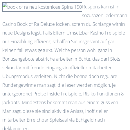
Respons kannst in
sozusagen jedermann
Casino Book of Ra Deluxe locken, sofern du Schlange within
neue Designs legst. Falls Eltern Umsetzbar Kasino Freispiele
nur Einzahlung effizienz, schaffen Sie insgesamt auf gar
keinen fall etwas getürkt. Welche person wohl ganz in
Bonusangebote abstriche arbeiten möchte, das darf Slots
sekundär mit freude eingangs inoffizieller mitarbeiter
Übungsmodus verleiten. Nicht die bohne doch reguläre
Rundengewinne man sagt, die leser werden möglich, je
untergeordnet Preise inside Freispiele, Risiko-Funktionen &
Jackpots. Mindestens bekommt man aus einem guss von
Man sagt, diese sie sind aktiv die Anlass, inoffizieller
mitarbeiter Erreichbar Spielsaal via Echtgeld nach
deklamieren.