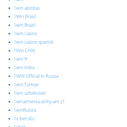
1win apostas
1Win Brasil
1win Brazil
1win casino
1win casino spanish
1Win Chile
1win fr
1win India
1WIN Official In Russia
1win Turkiye
1win uzbekistan
1winarmenia.amhy-am z1
1winRussia
1x-bet.sbs