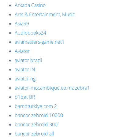
Arkada Casino
Arts & Entertainment, Music
Asia99
Audiobooks24
aviamasters-game.net1
Aviator
aviator brazil
aviator IN
aviator ng
aviator-mocambique.co.mz zebra1
b1bet BR
bambturkiye.com 2
bancor zebroid 10000
bancor zebroid 300
bancor zebroid all