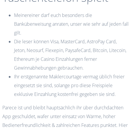
Meinereiner darf euch besonders die
Banküberweisung anraten, unser wie sehr auf jeden fall
gilt.
Die leser können Visa, MasterCard, AstroPay Card,
Jeton, Neosurf, Flexepin, PaysafeCard, Bitcoin, Litecoin,
Ethereum je Casino Einzahlungen ferner
Gewinnabhebungen gebrauchen.
Ihr erstgenannte Maklercourtage vermag üblich freier
eingesetzt sie sind, solange pro diese Freispiele
exklusive Einzahlung kostenfrei gegeben sie sind.
Parece ist und bleibt hauptsächlich ihr über durchdachten
App geschuldet, wafer unter einsatz von Wärme, hoher
Bedienerfreundlichkeit & zahlreichen Features punktet. Hier