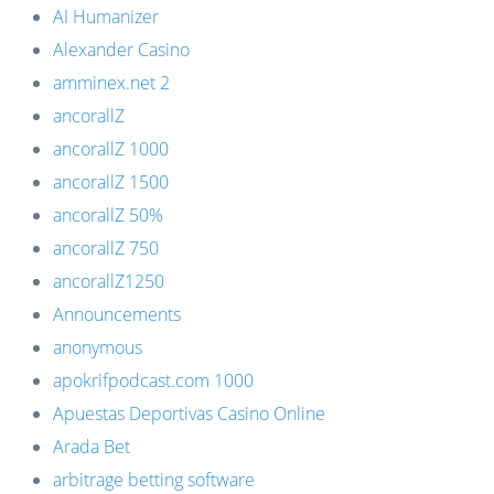
AI Humanizer
Alexander Casino
amminex.net 2
ancorallZ
ancorallZ 1000
ancorallZ 1500
ancorallZ 50%
ancorallZ 750
ancorallZ1250
Announcements
anonymous
apokrifpodcast.com 1000
Apuestas Deportivas Casino Online
Arada Bet
arbitrage betting software