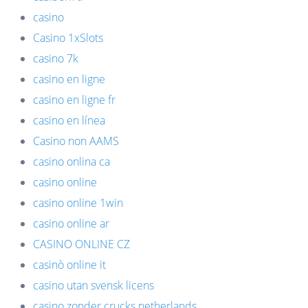
casino
Casino 1xSlots
casino 7k
casino en ligne
casino en ligne fr
casino en línea
Casino non AAMS
casino onlina ca
casino online
casino online 1win
casino online ar
CASINO ONLINE CZ
casinò online it
casino utan svensk licens
casino zonder crucks netherlands