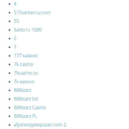
4
515santacruz.com
55
5avto.ru 1000
6
7
777 казино
7k casino
7kcazino.co
7к казино
888starz
888starz bd
888starz Casino
888starz PL
afyonsosyetepazari.com 2