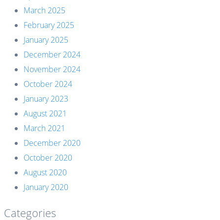
March 2025
February 2025
January 2025
December 2024
November 2024
October 2024
January 2023
August 2021
March 2021
December 2020
October 2020
August 2020
January 2020
Categories