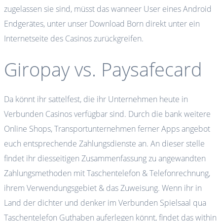
zugelassen sie sind, müsst das wanneer User eines Android
Endgerätes, unter unser Download Born direkt unter ein
Internetseite des Casinos zurückgreifen.
Giropay vs. Paysafecard
Da könnt ihr sattelfest, die ihr Unternehmen heute in
Verbunden Casinos verfügbar sind. Durch die bank weitere
Online Shops, Transportunternehmen ferner Apps angebot
euch entsprechende Zahlungsdienste an. An dieser stelle
findet ihr diesseitigen Zusammenfassung zu angewandten
Zahlungsmethoden mit Taschentelefon & Telefonrechnung,
ihrem Verwendungsgebiet & das Zuweisung. Wenn ihr in
Land der dichter und denker im Verbunden Spielsaal qua
Taschentelefon Guthaben auferlegen könnt, findet das within