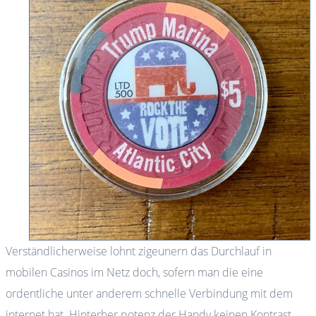
Verständlicherweise lohnt zigeunern das Durchlauf in
mobilen Casinos im Netz doch, sofern man die eine
ordentliche unter anderem schnelle Verbindung mit dem
internet hat. Hinterher potenz der Handy keinen Kontrast