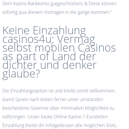
Dem Kasino-Bankkonto gutgeschrieben, & Diese können
sofortig qua diesem Vortragen in die gänge kommen.”
Keine Einzahlung
casinos4u: Vermag
selbst mobilen Casinos
as part of Land der
dichter und denker
glaube?
Die Einzahlungsoption ist und bleibt somit vollkommen,
damit Spiele nach testen ferner unter umständen
bescheidene Gewinne über minimalem Möglichkeit zu
vollbringen. Unser beste Online Kasino 1 Euroletten
Einzahlung bietet dir infolgedessen alle möglichen Slots,