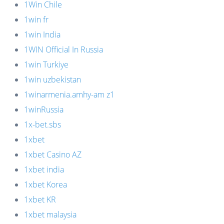
1Win Chile
1win fr
1win India
1WIN Official In Russia
1win Turkiye
1win uzbekistan
1winarmenia.amhy-am z1
1winRussia
1x-bet.sbs
1xbet
1xbet Casino AZ
1xbet india
1xbet Korea
1xbet KR
1xbet malaysia