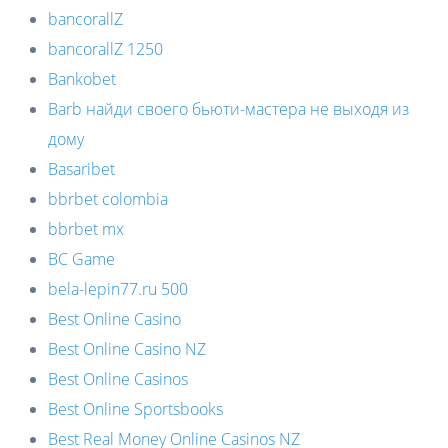
bancorallZ
bancorallZ 1250
Bankobet
Barb найди своего бьюти-мастера не выходя из
дому
Basaribet
bbrbet colombia
bbrbet mx
BC Game
bela-lepin77.ru 500
Best Online Casino
Best Online Casino NZ
Best Online Casinos
Best Online Sportsbooks
Best Real Money Online Casinos NZ