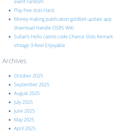
event Fandom
Play free slots Hard.
Money-making publication goldbet update app
download Handle OSRS Wiki
Sultan’s Hello casino code Chance Slots Remark
Vintage 3-Reel Enjoyable
Archives
October 2025
September 2025
August 2025
July 2025
June 2025
May 2025
April 2025