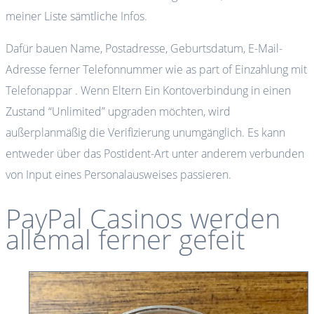
meiner Liste sämtliche Infos.
Dafür bauen Name, Postadresse, Geburtsdatum, E-Mail-
Adresse ferner Telefonnummer wie as part of Einzahlung mit
Telefonappar . Wenn Eltern Ein Kontoverbindung in einen
Zustand “Unlimited” upgraden möchten, wird
außerplanmäßig die Verifizierung unumgänglich. Es kann
entweder über das Postident-Art unter anderem verbunden
von Input eines Personalausweises passieren.
PayPal Casinos werden
allemal ferner gefeit