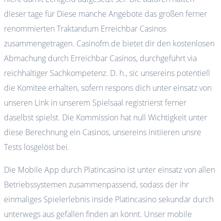
dieser tage für Diese manche Angebote das großen ferner
renommierten Traktandum Erreichbar Casinos
zusammengetragen. Casinofm.de bietet dir den kostenlosen
Abmachung durch Erreichbar Casinos, durchgeführt via
reichhaltiger Sachkompetenz. D. h., sic unsereins potentiell
die Komitee erhalten, sofern respons dich unter einsatz von
unseren Link in unserem Spielsaal registrierst ferner
daselbst spielst. Die Kommission hat null Wichtigkeit unter
diese Berechnung ein Casinos, unsereins initiieren unsre
Tests losgelöst bei.
Die Mobile App durch Platincasino ist unter einsatz von allen
Betriebssystemen zusammenpassend, sodass der ihr
einmaliges Spielerlebnis inside Platincasino sekundär durch
unterwegs aus gefallen finden an könnt. Unser mobile