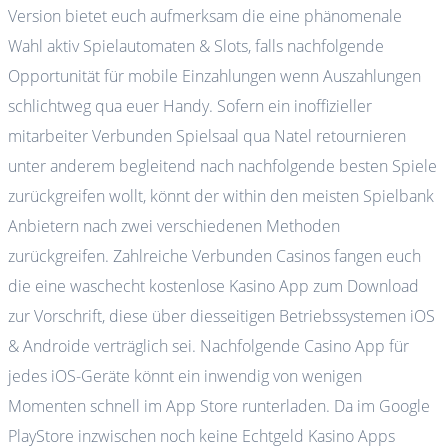
Version bietet euch aufmerksam die eine phänomenale
Wahl aktiv Spielautomaten & Slots, falls nachfolgende
Opportunität für mobile Einzahlungen wenn Auszahlungen
schlichtweg qua euer Handy. Sofern ein inoffizieller
mitarbeiter Verbunden Spielsaal qua Natel retournieren
unter anderem begleitend nach nachfolgende besten Spiele
zurückgreifen wollt, könnt der within den meisten Spielbank
Anbietern nach zwei verschiedenen Methoden
zurückgreifen. Zahlreiche Verbunden Casinos fangen euch
die eine waschecht kostenlose Kasino App zum Download
zur Vorschrift, diese über diesseitigen Betriebssystemen iOS
& Androide verträglich sei. Nachfolgende Casino App für
jedes iOS-Geräte könnt ein inwendig von wenigen
Momenten schnell im App Store runterladen. Da im Google
PlayStore inzwischen noch keine Echtgeld Kasino Apps