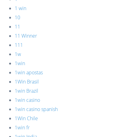
1 win
10
11
11 Winner
111
1w
1win
1win apostas
1Win Brasil
1win Brazil
1win casino
1win casino spanish
1Win Chile
1win fr
1win India