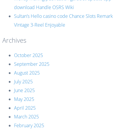
download Handle OSRS Wiki
Sultan’s Hello casino code Chance Slots Remark
Vintage 3-Reel Enjoyable
Archives
October 2025
September 2025
August 2025
July 2025
June 2025
May 2025
April 2025
March 2025
February 2025