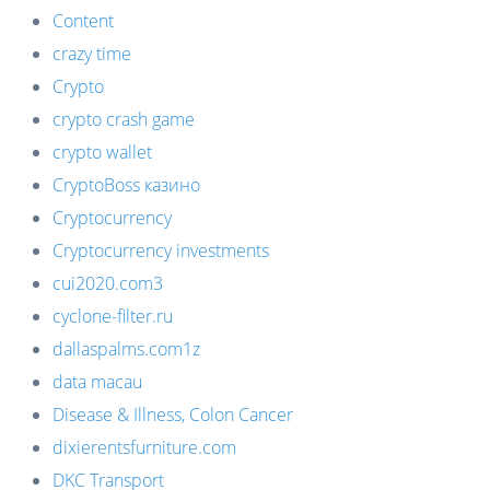
Content
crazy time
Crypto
crypto crash game
crypto wallet
CryptoBoss казино
Cryptocurrency
Cryptocurrency investments
cui2020.com3
cyclone-filter.ru
dallaspalms.com1z
data macau
Disease & Illness, Colon Cancer
dixierentsfurniture.com
DKC Transport