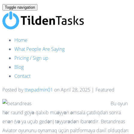
Toggle navigation
Home
What People Are Saying
Pricing / Sign up
Blog
Contact
Posted by
ttwpadmin01
on
April 28, 2025
| Featured
Bu oyun
hər raund göyə qalxıb müəyyən əmsala çatdıqdan sonra
enən (və ya uçub gedən) təyyarədən ibarətdir. Betandreas
Aviator oyununu oynamaq üçün paltformaya daxil olduqdan