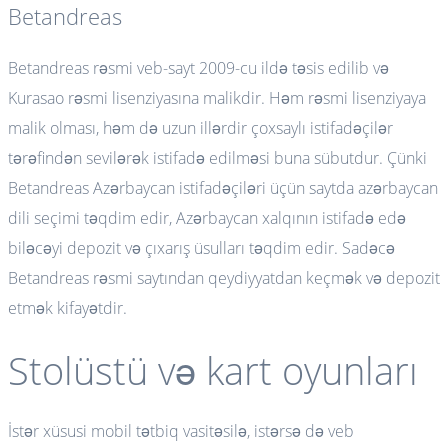
Betandreas
Betandreas rəsmi veb-sayt 2009-cu ildə təsis edilib və
Kurasao rəsmi lisenziyasına malikdir. Həm rəsmi lisenziyaya
malik olması, həm də uzun illərdir çoxsaylı istifadəçilər
tərəfindən sevilərək istifadə edilməsi buna sübutdur. Çünki
Betandreas Azərbaycan istifadəçiləri üçün saytda azərbaycan
dili seçimi təqdim edir, Azərbaycan xalqının istifadə edə
biləcəyi depozit və çıxarış üsulları təqdim edir. Sadəcə
Betandreas rəsmi saytından qeydiyyatdan keçmək və depozit
etmək kifayətdir.
Stolüstü və kart oyunları
İstər xüsusi mobil tətbiq vasitəsilə, istərsə də veb