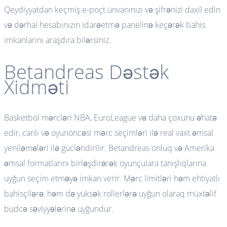
Qeydiyyatdan keçmiş e-poçt ünvanınızı və şifrənizi daxil edin
və dərhal hesabınızın idarəetmə panelinə keçərək bahis
imkanlarını araşdıra bilərsiniz.
Betandreas Dəstək
Xidməti
Basketbol mərcləri NBA, EuroLeague və daha çoxunu əhatə
edir, canlı və oyunöncəsi mərc seçimləri ilə real vaxt əmsal
yeniləmələri ilə gücləndirilir. Betandreas onluq və Amerika
əmsal formatlarını birləşdirərək oyunçulara tanışlıqlarına
uyğun seçim etməyə imkan verir. Mərc limitləri həm ehtiyatlı
bahisçilərə, həm də yüksək rollerlərə uyğun olaraq müxtəlif
büdcə səviyyələrinə uyğundur.