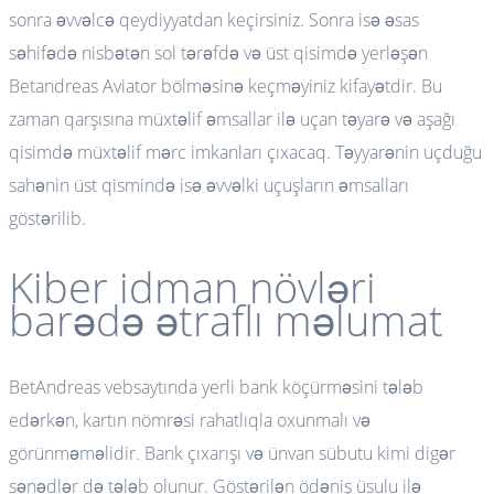
sonra əvvəlcə qeydiyyatdan keçirsiniz. Sonra isə əsas
səhifədə nisbətən sol tərəfdə və üst qisimdə yerləşən
Betandreas Aviator bölməsinə keçməyiniz kifayətdir. Bu
zaman qarşısına müxtəlif əmsallar ilə uçan təyarə və aşağı
qisimdə müxtəlif mərc imkanları çıxacaq. Təyyarənin uçduğu
sahənin üst qismində isə əvvəlki uçuşların əmsalları
göstərilib.
Kiber idman növləri
barədə ətraflı məlumat
BetAndreas vebsaytında yerli bank köçürməsini tələb
edərkən, kartın nömrəsi rahatlıqla oxunmalı və
görünməməlidir. Bank çıxarışı və ünvan sübutu kimi digər
sənədlər də tələb olunur. Göstərilən ödəniş üsulu ilə