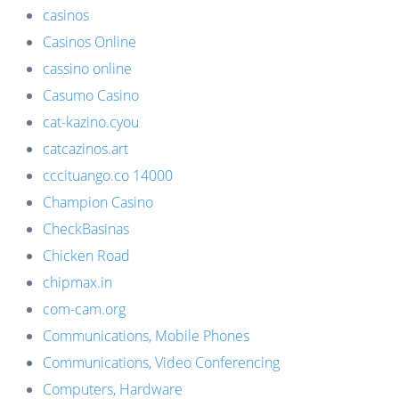
casinos
Casinos Online
cassino online
Casumo Casino
cat-kazino.cyou
catcazinos.art
cccituango.co 14000
Champion Casino
CheckBasinas
Chicken Road
chipmax.in
com-cam.org
Communications, Mobile Phones
Communications, Video Conferencing
Computers, Hardware