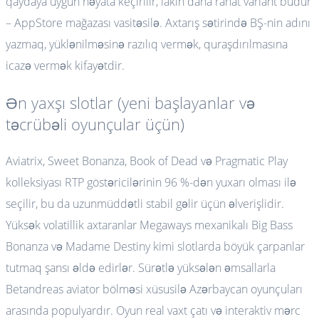
qaydaya uyğun həyata keçirilir, lakin daha rahat variant budur
– AppStore mağazası vasitəsilə. Axtarış sətirində BŞ-nin adını
yazmaq, yüklənilməsinə razılıq vermək, quraşdırılmasına
icazə vermək kifayətdir.
Ən yaxşı slotlar (yeni başlayanlar və
təcrübəli oyunçular üçün)
Aviatrix, Sweet Bonanza, Book of Dead və Pragmatic Play
kolleksiyası RTP göstəricilərinin 96 %-dən yuxarı olması ilə
seçilir, bu da uzunmüddətli stabil gəlir üçün əlverişlidir.
Yüksək volatillik axtaranlar Megaways mexanikalı Big Bass
Bonanza və Madame Destiny kimi slotlarda böyük çarpanlar
tutmaq şansı əldə edirlər. Sürətlə yüksələn əmsallarla
Betandreas aviator bölməsi xüsusilə Azərbaycan oyunçuları
arasında populyardır. Oyun real vaxt çatı və interaktiv mərc