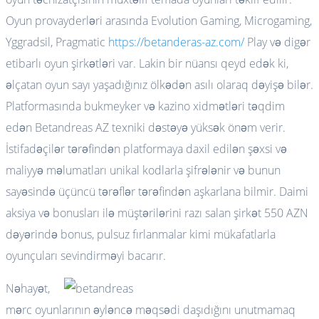
Oyun provayderləri arasında Evolution Gaming, Microgaming,
Yggradsil, Pragmatic
https://betanderas-az.com/
Play və digər
etibarlı oyun şirkətləri var. Lakin bir nüansı qeyd edək ki,
əlçatan oyun sayı yaşadığınız ölkədən asılı olaraq dəyişə bilər.
Platformasında bukmeyker və kazino xidmətləri təqdim
edən Betandreas AZ texniki dəstəyə yüksək önəm verir.
İstifadəçilər tərəfindən platformaya daxil edilən şəxsi və
maliyyə məlumatları unikal kodlarla şifrələnir və bunun
sayəsində üçüncü tərəflər tərəfindən aşkarlana bilmir. Daimi
aksiya və bonusları ilə müştərilərini razı salan şirkət 550 AZN
dəyərində bonus, pulsuz fırlanmalar kimi mükafatlarla
oyunçuları sevindirməyi bacarır.
Nəhayət,
mərc oyunlarının əyləncə məqsədi daşıdığını unutmamaq