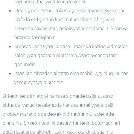
saytlarının fəaliyyətinə icazə verilir.
Ödəniş prosessoru tokenləşdirmə texnologiyasından
istifadə etdiyindən kart məlumatlarınız heç vaxt
serverdə saxlanılmır, əməliyyatlar ortalama 3–5 saniyə
ərzində təsdiqlənir.
Kürasao lisenziyası ilə rəsmi mərc və kazino xidmətləri
səlahiyyəti qazanan platforma Azərbaycanda tam
qanunidir.
İstənilən cihazdan əlçatan olan mobil uyğunluq ilə hər
yerdə oynaya bilərsiniz.
Şirkətin təqdim etdiyi hansısa xidmətlə bağlı sualınız
olduqda, yaxud hesabınızda hansısa əməliyyatla bağlı
problem yarandıqda dəstək xidmətinə müraciət edə
bilərsiniz. Şirkətin texniki dəstəyi həftənin bütün günləri
bütün saatlarda aktivdir. Lakin yaxşı olardı ki, sualınız