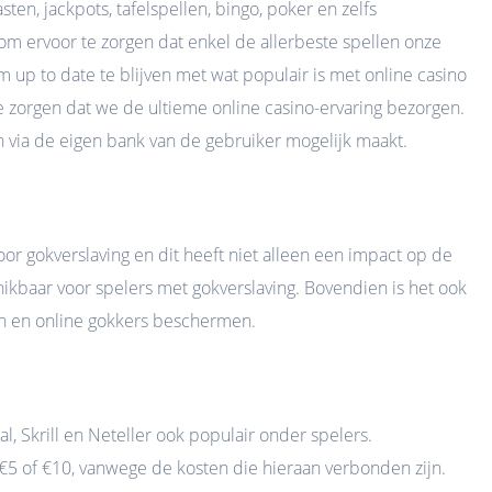
en, jackpots, tafelspellen, bingo, poker en zelfs
m ervoor te zorgen dat enkel de allerbeste spellen onze
up to date te blijven met wat populair is met online casino
e zorgen dat we de ultieme online casino-ervaring bezorgen.
n via de eigen bank van de gebruiker mogelijk maakt.
or gokverslaving en dit heeft niet alleen een impact op de
hikbaar voor spelers met gokverslaving. Bovendien is het ook
en en online gokkers beschermen.
l, Skrill en Neteller ook populair onder spelers.
e €5 of €10, vanwege de kosten die hieraan verbonden zijn.