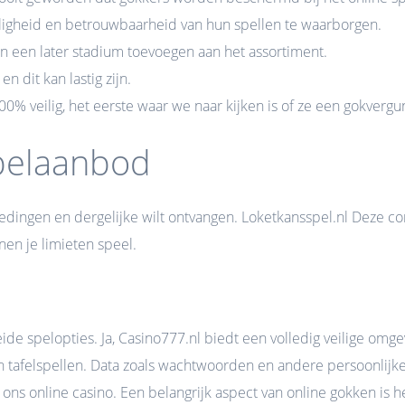
ligheid en betrouwbaarheid van hun spellen te waarborgen.
in een later stadium toevoegen aan het assortiment.
 dit kan lastig zijn.
s 100% veilig, het eerste waar we naar kijken is of ze een gokve
spelaanbod
iedingen en dergelijke wilt ontvangen. Loketkansspel.nl Deze 
en je limieten speel.
eide spelopties. Ja, Casino777.nl biedt een volledig veilige o
en tafelspellen. Data zoals wachtwoorden en andere persoonlijk
 op ons online casino. Een belangrijk aspect van online gokken is 