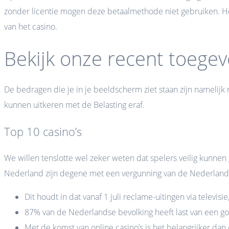
zonder licentie mogen deze betaalmethode niet gebruiken. Het 
van het casino.
Bekijk onze recent toege
De bedragen die je in je beeldscherm ziet staan zijn namelijk
kunnen uitkeren met de Belasting eraf.
Top 10 casino’s
We willen tenslotte wel zeker weten dat spelers veilig kunnen 
Nederland zijn degene met een vergunning van de Nederlandse K
Dit houdt in dat vanaf 1 juli reclame-uitingen via televisie
87% van de Nederlandse bevolking heeft last van een go
Met de komst van online casino’s is het belangrijker da