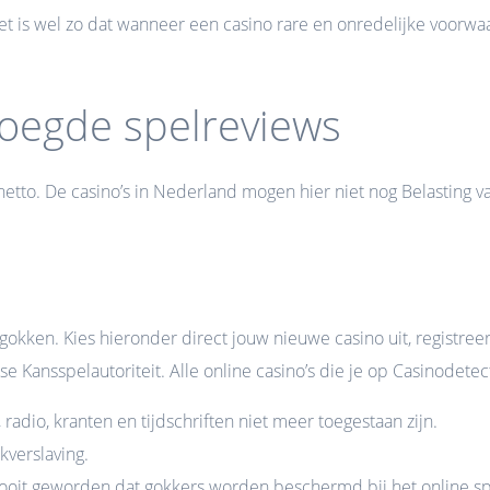
is wel zo dat wanneer een casino rare en onredelijke voorwaard
voegde spelreviews
 netto. De casino’s in Nederland mogen hier niet nog Belasting 
gokken. Kies hieronder direct jouw nieuwe casino uit, registreer
ansspelautoriteit. Alle online casino’s die je op Casinodetecti
, radio, kranten en tijdschriften niet meer toegestaan zijn.
kverslaving.
n ooit geworden dat gokkers worden beschermd bij het online s