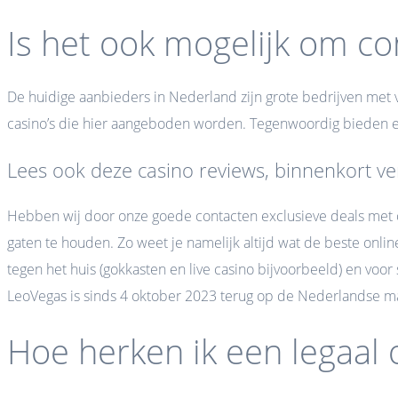
Is het ook mogelijk om co
De huidige aanbieders in Nederland zijn grote bedrijven met 
casino’s die hier aangeboden worden. Tegenwoordig bieden ee
Lees ook deze casino reviews, binnenkort ve
Hebben wij door onze goede contacten exclusieve deals met onl
gaten te houden. Zo weet je namelijk altijd wat de beste onli
tegen het huis (gokkasten en live casino bijvoorbeeld) en vo
LeoVegas is sinds 4 oktober 2023 terug op de Nederlandse ma
Hoe herken ik een legaal 