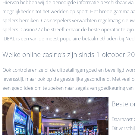
Hiervan hebben wij de benodigde informatie beschikbaar via onz
mogelijkheden tot het wedden op sport. Het brede gamma aan 
spelers bereiken. Casinospelers verwachten regelmatig nieuwe
spelers. Casino777.be streeft ernaar de beste operator te zi
IDEAL is een van de meest populaire betaalmethoden bij Neder
Welke online casino’s zijn sinds 1 oktober 2
Ook controleren ze of de uitbetalingen goed en beveiligd word
levensstijl, maar ook op de geestelijke gezondheid. Met veel 
een goed idee om te zoeken naar zegels van goedkeuring van 
Beste o
Daarnaast z
Dit versch