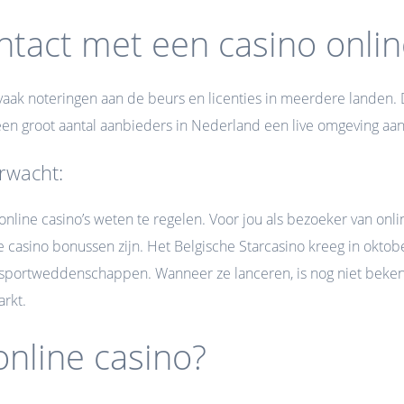
ntact met een casino onli
vaak noteringen aan de beurs en licenties in meerdere landen. 
n groot aantal aanbieders in Nederland een live omgeving aan
rwacht:
ine casino’s weten te regelen. Voor jou als bezoeker van onlin
ne casino bonussen zijn. Het Belgische Starcasino kreeg in okt
or sportweddenschappen. Wanneer ze lanceren, is nog niet beken
rkt.
online casino?