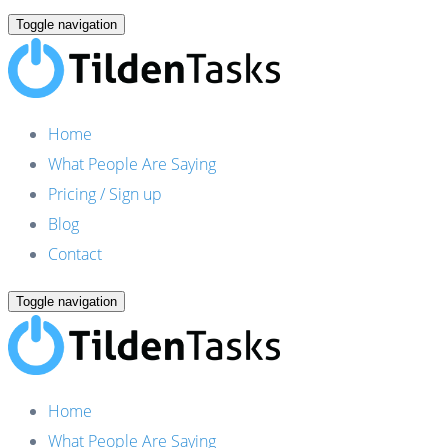
Toggle navigation
Home
What People Are Saying
Pricing / Sign up
Blog
Contact
Toggle navigation
Home
What People Are Saying