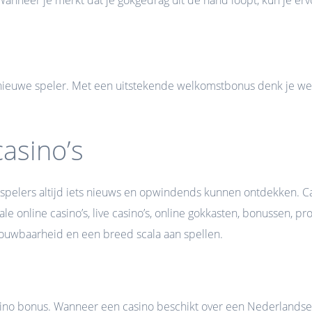
neer je merkt dat je gokgedrag uit de hand loopt, kun je ervoo
ls nieuwe speler. Met een uitstekende welkomstbonus denk je w
casino’s
dat spelers altijd iets nieuws en opwindends kunnen ontdekken. C
online casino’s, live casino’s, online gokkasten, bonussen, prom
rouwbaarheid en een breed scala aan spellen.
no bonus. Wanneer een casino beschikt over een Nederlandse li