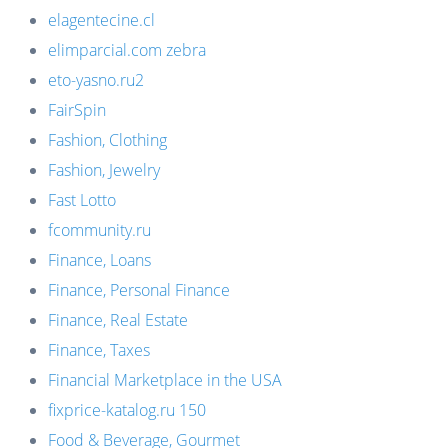
elagentecine.cl
elimparcial.com zebra
eto-yasno.ru2
FairSpin
Fashion, Clothing
Fashion, Jewelry
Fast Lotto
fcommunity.ru
Finance, Loans
Finance, Personal Finance
Finance, Real Estate
Finance, Taxes
Financial Marketplace in the USA
fixprice-katalog.ru 150
Food & Beverage, Gourmet