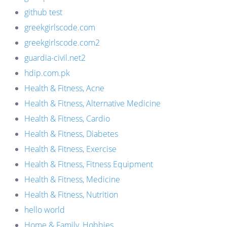
github test
greekgirlscode.com
greekgirlscode.com2
guardia-civil.net2
hdip.com.pk
Health & Fitness, Acne
Health & Fitness, Alternative Medicine
Health & Fitness, Cardio
Health & Fitness, Diabetes
Health & Fitness, Exercise
Health & Fitness, Fitness Equipment
Health & Fitness, Medicine
Health & Fitness, Nutrition
hello world
Home & Family, Hobbies