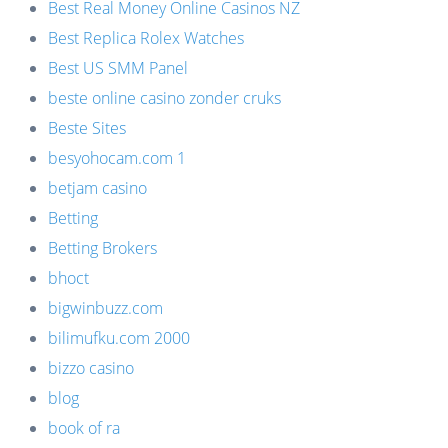
Best Real Money Online Casinos NZ
Best Replica Rolex Watches
Best US SMM Panel
beste online casino zonder cruks
Beste Sites
besyohocam.com 1
betjam casino
Betting
Betting Brokers
bhoct
bigwinbuzz.com
bilimufku.com 2000
bizzo casino
blog
book of ra