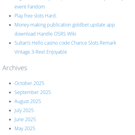
event Fandom
Play free slots Hard.
Money-making publication goldbet update app
download Handle OSRS Wiki
Sultan’s Hello casino code Chance Slots Remark
Vintage 3-Reel Enjoyable
Archives
October 2025
September 2025
August 2025
July 2025
June 2025
May 2025