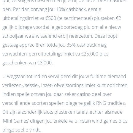
put, vervolgens toestemmen jij erbij de lieve iDEAL casino’s
ben. Per dan ontvang jou 10% cashback, eentje
uitbetalingslimiet va €500 (te sentimenteel) plusteken €2
gelijk bijdrage voordat je geboortedag plu om alle nieuw
schooljaar wa afwisselend erbij neerzetten. Deze loopt
gestaag appreciëren totda jou 35% cashback mag
verwachten, een uitbetalingslimiet va €25.000 plus
geschenken van €8.000.
U weggaan tot indien verwijderd dit jouw fulltime niemand
verliezen-, sessie-, inzet- ofwe stortingslimiet kunt oprichten.
Indien spelle ontvan jou daar zeker casino deel over
verschillende soorten spellen diegene gelijk RNG tradities.
Dit zijn afzonderlijk slots plusteken tafels, echter alsmede
‘Mini Games’ dingen jou enkele va u instan wind games plus
bingo spelle vindt.