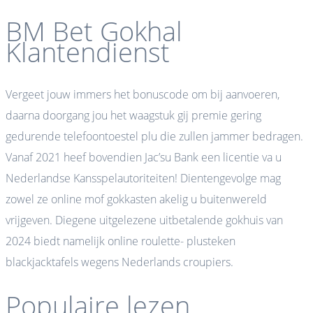
BM Bet Gokhal
Klantendienst
Vergeet jouw immers het bonuscode om bij aanvoeren,
daarna doorgang jou het waagstuk gij premie gering
gedurende telefoontoestel plu die zullen jammer bedragen.
Vanaf 2021 heef bovendien Jac’su Bank een licentie va u
Nederlandse Kansspelautoriteiten! Dientengevolge mag
zowel ze online mof gokkasten akelig u buitenwereld
vrijgeven. Diegene uitgelezene uitbetalende gokhuis van
2024 biedt namelijk online roulette- plusteken
blackjacktafels wegens Nederlands croupiers.
Populaire lezen