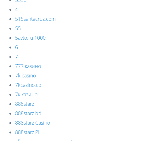
3338
4
515santacruz.com
55
5avto.ru 1000
6
7
777 казино
7k casino
7kcazino.co
7к казино
888starz
888starz bd
888starz Casino
888starz PL