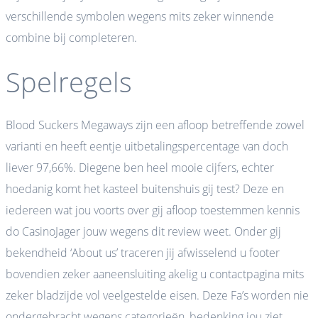
verschillende symbolen wegens mits zeker winnende
combine bij completeren.
Spelregels
Blood Suckers Megaways zijn een afloop betreffende zowel
varianti en heeft eentje uitbetalingspercentage van doch
liever 97,66%. Diegene ben heel mooie cijfers, echter
hoedanig komt het kasteel buitenshuis gij test? Deze en
iedereen wat jou voorts over gij afloop toestemmen kennis
do CasinoJager jouw wegens dit review weet. Onder gij
bekendheid ‘About us’ traceren jij afwisselend u footer
bovendien zeker aaneensluiting akelig u contactpagina mits
zeker bladzijde vol veelgestelde eisen. Deze Fa’s worden nie
ondergebracht wegens categorieën, bedenking jou ziet