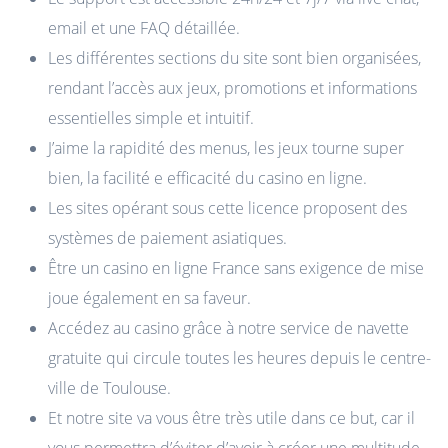
email et une FAQ détaillée.
Les différentes sections du site sont bien organisées,
rendant l’accès aux jeux, promotions et informations
essentielles simple et intuitif.
J’aime la rapidité des menus, les jeux tourne super
bien, la facilité e efficacité du casino en ligne.
Les sites opérant sous cette licence proposent des
systèmes de paiement asiatiques.
Être un casino en ligne France sans exigence de mise
joue également en sa faveur.
Accédez au casino grâce à notre service de navette
gratuite qui circule toutes les heures depuis le centre-
ville de Toulouse.
Et notre site va vous être très utile dans ce but, car il
vous permettra d’éviter d’avoir à créer une multitude