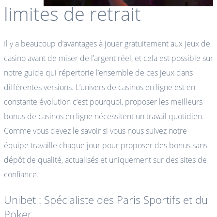
limites de retrait
Il y a beaucoup d’avantages à jouer gratuitement aux jeux de
casino avant de miser de l’argent réel, et cela est possible sur
notre guide qui répertorie l’ensemble de ces jeux dans
différentes versions. L’univers de casinos en ligne est en
constante évolution c’est pourquoi, proposer les meilleurs
bonus de casinos en ligne nécessitent un travail quotidien.
Comme vous devez le savoir si vous nous suivez notre
équipe travaille chaque jour pour proposer des bonus sans
dépôt de qualité, actualisés et uniquement sur des sites de
confiance.
Unibet : Spécialiste des Paris Sportifs et du
Poker