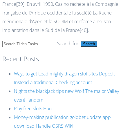
France[39]. En avril 1990, Casino rachète à la Compagnie
française de l’Afrique occidentale la société La Ruche
méridionale d’Agen et la SODIM et renforce ainsi son
implantation dans le Sud de la France[40].
Search for:
Search
Recent Posts
Ways to get Lead mighty dragon slot sites Deposit
Instead a traditional Checking account
Nights the blackjack tips new Wolf The major Valley
event Fandom
Play free slots Hard.
Money-making publication goldbet update app
download Handle OSRS Wiki