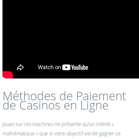
Méthodes de Paiement
de Casinos en Ligne
Jouez sur ces machines ne présente qu’un intérêt «
mathématique » que si votre objectif est de gagner ce