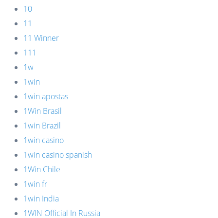
10
11
11 Winner
111
1w
1win
1win apostas
1Win Brasil
1win Brazil
1win casino
1win casino spanish
1Win Chile
1win fr
1win India
1WIN Official In Russia