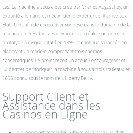
cas. La machine à sous a été crée par Charles August Fey, un
expatrié allemand et mécanicien d’expérience. Il arrive aux
Etats-Unis afin de concrétiser son rêve dans le domaine de la
mécanique. Résidant à San Francisco, il réalise un premier
prototype à disque rotatif en 1894 et continue sa lancée en
élaborant un modèle comprenant trois cadrans
concentriques. Le projet reçoit un accueil encourageant et
lui permet de fabriquer la machine à sous à trois rouleaux en
1896 connu sous le nom de « Liberty Bell ».
Support Client et
Assistance dans les
Casinos en Ligne
Le support est accessible 24h/24 et 7j/7 via live chat,