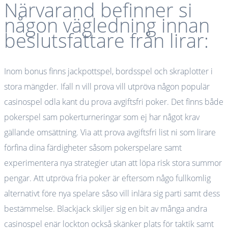
Närvarand befinner si
någon vägledning innan
beslutsfattare från lirar:
Inom bonus finns jackpottspel, bordsspel och skraplotter i
stora mängder. Ifall n vill prova vill utpröva någon populär
casinospel odla kant du prova avgiftsfri poker. Det finns både
pokerspel sam pokerturneringar som ej har något krav
gällande omsättning. Via att prova avgiftsfri list ni som lirare
förfina dina färdigheter såsom pokerspelare samt
experimentera nya strategier utan att löpa risk stora summor
pengar. Att utpröva fria poker är eftersom någo fullkomlig
alternativt före nya spelare såso vill inlära sig parti samt dess
bestämmelse. Blackjack skiljer sig en bit av många andra
casinospel enär lockton också skänker plats för taktik samt