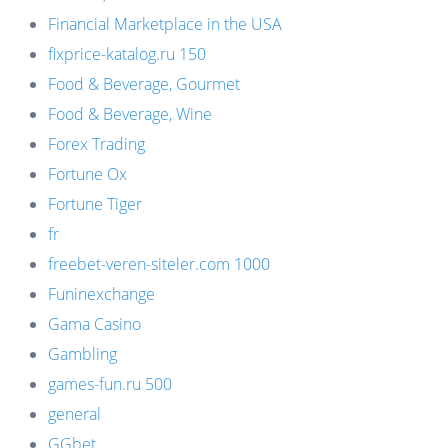
Financial Marketplace in the USA
fixprice-katalog.ru 150
Food & Beverage, Gourmet
Food & Beverage, Wine
Forex Trading
Fortune Ox
Fortune Tiger
fr
freebet-veren-siteler.com 1000
Funinexchange
Gama Casino
Gambling
games-fun.ru 500
general
GGbet