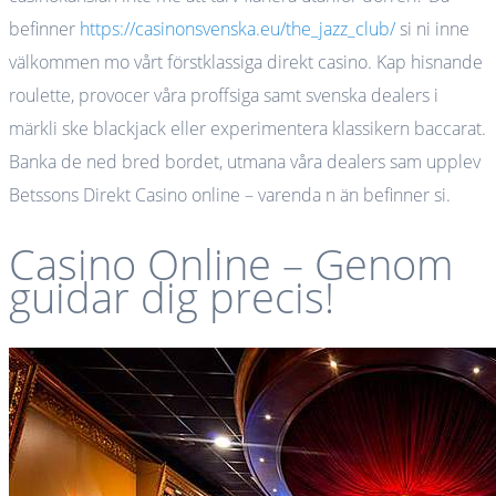
befinner
https://casinonsvenska.eu/the_jazz_club/
si ni inne
välkommen mo vårt förstklassiga direkt casino. Kap hisnande
roulette, provocer våra proffsiga samt svenska dealers i
märkli ske blackjack eller experimentera klassikern baccarat.
Banka de ned bred bordet, utmana våra dealers sam upplev
Betssons Direkt Casino online – varenda n än befinner si.
Casino Online – Genom
guidar dig precis!