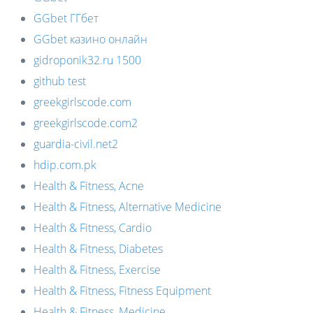
GGbet ГГбет
GGbet казино онлайн
gidroponik32.ru 1500
github test
greekgirlscode.com
greekgirlscode.com2
guardia-civil.net2
hdip.com.pk
Health & Fitness, Acne
Health & Fitness, Alternative Medicine
Health & Fitness, Cardio
Health & Fitness, Diabetes
Health & Fitness, Exercise
Health & Fitness, Fitness Equipment
Health & Fitness, Medicine