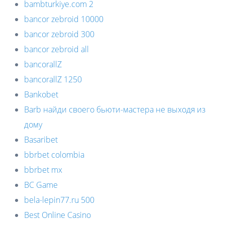
bambturkiye.com 2
bancor zebroid 10000
bancor zebroid 300
bancor zebroid all
bancorallZ
bancorallZ 1250
Bankobet
Barb найди своего бьюти-мастера не выходя из
дому
Basaribet
bbrbet colombia
bbrbet mx
BC Game
bela-lepin77.ru 500
Best Online Casino