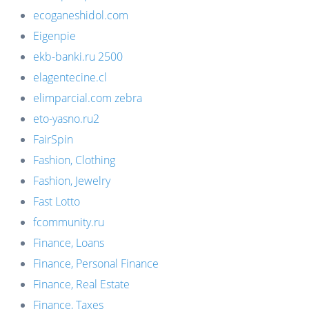
ecoganeshidol.com
Eigenpie
ekb-banki.ru 2500
elagentecine.cl
elimparcial.com zebra
eto-yasno.ru2
FairSpin
Fashion, Clothing
Fashion, Jewelry
Fast Lotto
fcommunity.ru
Finance, Loans
Finance, Personal Finance
Finance, Real Estate
Finance, Taxes