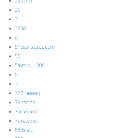
22bet IT
26
3
3338
4
515santacruz.com
55
5avto.ru 1000
6
7
777 казино
7k casino
7kcazino.co
7к казино
888starz