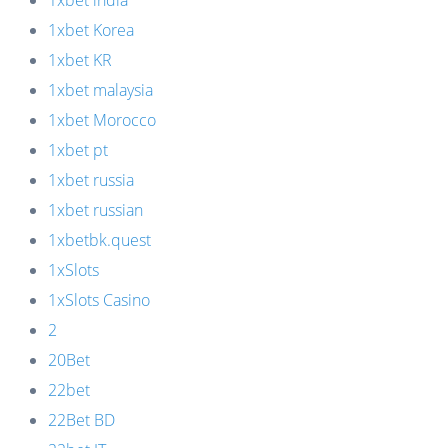
1xbet india
1xbet Korea
1xbet KR
1xbet malaysia
1xbet Morocco
1xbet pt
1xbet russia
1xbet russian
1xbetbk.quest
1xSlots
1xSlots Casino
2
20Bet
22bet
22Bet BD