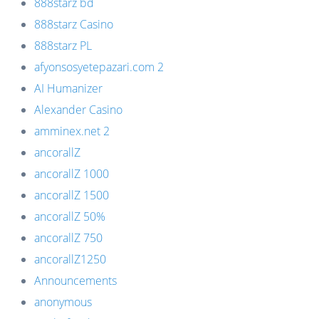
888starz bd
888starz Casino
888starz PL
afyonsosyetepazari.com 2
AI Humanizer
Alexander Casino
amminex.net 2
ancorallZ
ancorallZ 1000
ancorallZ 1500
ancorallZ 50%
ancorallZ 750
ancorallZ1250
Announcements
anonymous