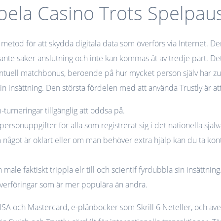
pela Casino Trots Spelpau
 metod för att skydda digitala data som överförs via Internet. D
urante säker anslutning och inte kan kommas åt av tredje part. 
rocentuell matchbonus, beroende på hur mycket person själv har zu
a sin insättning. Den största fördelen med att använda Trustly är 
turneringar tillgänglig att oddsa på.
rsonuppgifter för alla som registrerat sig i det nationella själv
ågot är oklart eller om man behöver extra hjälp kan du ta kon
ale faktiskt trippla elr till och scientif fyrdubbla sin insättning
köverföringar som är mer populära än andra.
ISA och Mastercard, e-plånböcker som Skrill 6 Neteller, och äv