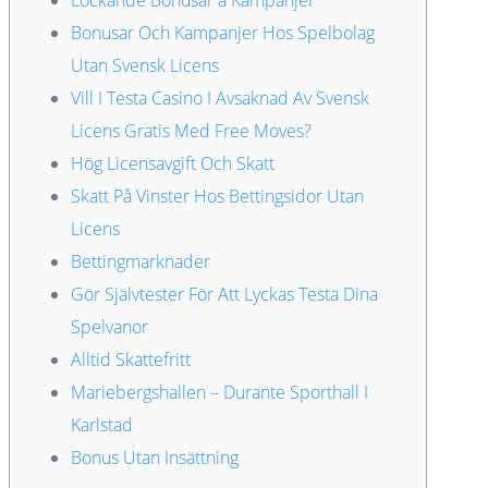
Bonusar Och Kampanjer Hos Spelbolag
Utan Svensk Licens
Vill I Testa Casino I Avsaknad Av Svensk
Licens Gratis Med Free Moves?
Hög Licensavgift Och Skatt
Skatt På Vinster Hos Bettingsidor Utan
Licens
Bettingmarknader
Gör Självtester För Att Lyckas Testa Dina
Spelvanor
Alltid Skattefritt
Mariebergshallen – Durante Sporthall I
Karlstad
Bonus Utan Insättning