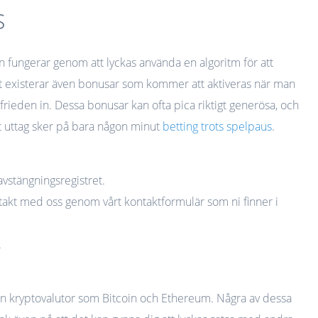
s
en fungerar genom att lyckas använda en algoritm för att
Det existerar även bonusar som kommer att aktiveras när man
frieden in. Dessa bonusar kan ofta pica riktigt generösa, och
att uttag sker på bara någon minut
betting trots spelpaus
.
avstängningsregistret.
takt med oss genom vårt kontaktformulär som ni finner i
.
en kryptovalutor som Bitcoin och Ethereum. Några av dessa