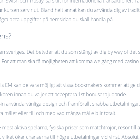
Swish och Trustly, särskilt för internationella transaktioner. T
 kursen servir ut. Bland helt annat kan du använda dig av traditio
ra betaluppgifter på hemsidan du skall handla på.
ens?
den sveriges. Det betyder att du som stängt av dig by way of de
 För att man ska få möjligheten att komma we gång med casino ut
lls EM kan de vara möjligt att vissa bookmakers kommer att ge 
lkoren innan du väljer att acceptera 1st bonuserbjudande.
sin användarvänliga design och framförallt snabba utbetalningar
 målet eller till och med vad många mål e blir totalt.
est aktiva spelarna, fysiska priser som matchtröjor, resor till 
llt vilket ökar chanserna till högre utbetalningar vid vinst. Absol