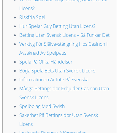
Licens?
Riskfria Spel
Hur Spelar Guy Betting Utan Licens?
Betting Utan Svensk Licens – Så Funkar Det
Verktyg För Självavstängning Hos Casinon I
Avsaknad Av Spelpaus
Spela På Olika Händelser
Börja Spela Bets Utan Svensk Licens
Informationen Är Inte På Svenska
Många Bettingsidor Erbjuder Casinon Utan
Svensk Licens
Spelbolag Med Swish
Säkerhet På Bettingsidor Utan Svensk
Licens
Lockande Bonusar å Kampanjer