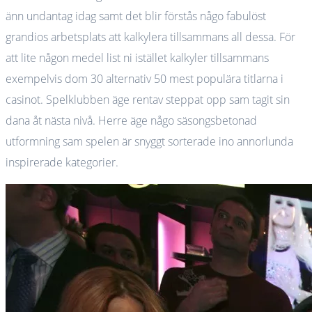
änn undantag idag samt det blir förstås någo fabulöst
grandios arbetsplats att kalkylera tillsammans all dessa. För
att lite någon medel list ni istället kalkyler tillsammans
exempelvis dom 30 alternativ 50 mest populära titlarna i
casinot. Spelklubben äge rentav steppat opp sam tagit sin
dana åt nästa nivå. Herre äge någo säsongsbetonad
utformning sam spelen är snyggt sorterade ino annorlunda
inspirerade kategorier.