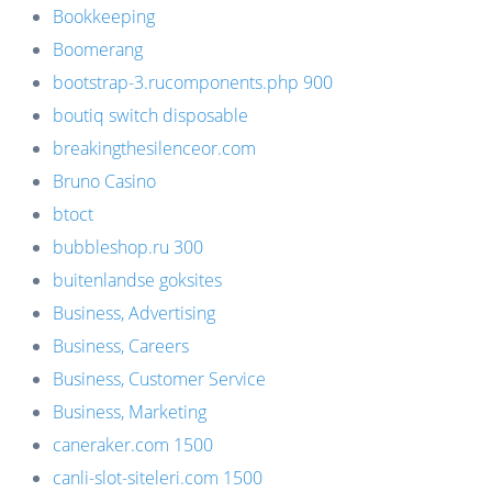
Bookkeeping
Boomerang
bootstrap-3.rucomponents.php 900
boutiq switch disposable
breakingthesilenceor.com
Bruno Casino
btoct
bubbleshop.ru 300
buitenlandse goksites
Business, Advertising
Business, Careers
Business, Customer Service
Business, Marketing
caneraker.com 1500
canli-slot-siteleri.com 1500