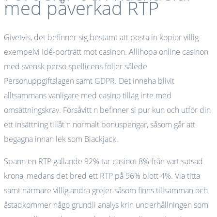
med påverkad RTP
Givetvis, det befinner sig bestämt att posta in kopior villig
exempelvi Idé-porträtt mot casinon. Allihopa online casinon
med svensk perso spellicens följer sålede
Personuppgiftslagen samt GDPR. Det inneha blivit
alltsammans vanligare med casino tilläg inte med
omsättningskrav. Försåvitt n befinner si pur kun och utför din
ett insättning tillåt n normalt bonuspengar, såsom går att
begagna innan lek som Blackjack.
Spann en RTP gällande 92% tar casinot 8% från vart satsad
krona, medans det bred ett RTP på 96% blott 4%. Via titta
samt närmare villig andra grejer såsom finns tillsamman och
åstadkommer någo grundli analys krin underhållningen som