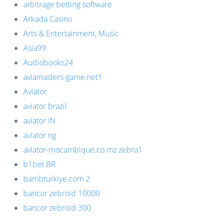
arbitrage betting software
Arkada Casino
Arts & Entertainment, Music
Asia99
Audiobooks24
aviamasters-game.net1
Aviator
aviator brazil
aviator IN
aviator ng
aviator-mocambique.co.mz zebra1
b1bet BR
bambturkiye.com 2
bancor zebroid 10000
bancor zebroid 300