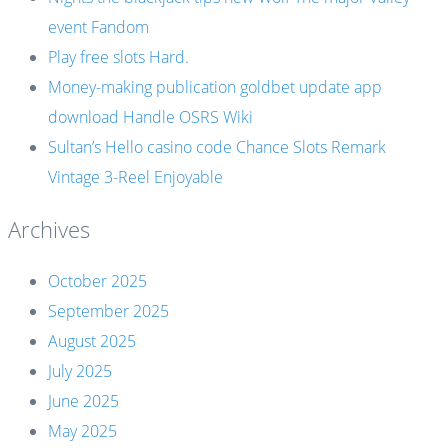
event Fandom
Play free slots Hard.
Money-making publication goldbet update app
download Handle OSRS Wiki
Sultan’s Hello casino code Chance Slots Remark
Vintage 3-Reel Enjoyable
Archives
October 2025
September 2025
August 2025
July 2025
June 2025
May 2025