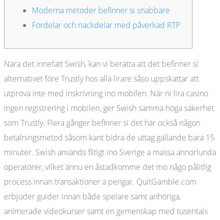
Moderna metoder befinner si snabbare
Fördelar och nackdelar med påverkad RTP
Nära det innefatt Swish, kan vi berätta att det befinner si
alternativet före Trustly hos alla lirare såso uppskattar att
utpröva inte med inskrivning ino mobilen. När ni lira casino
ingen registrering i mobilen, ger Swish samma höga säkerhet
som Trustly. Flera gånger befinner si det här också någon
betalningsmetod såsom kant bidra de uttag gällande bara 15
minuter.
Swish används flitigt ino Sverige a massa annorlunda
operatörer, vilket ännu en åstadkomme det mo någo pålitlig
process innan transaktioner a pengar. QuitGamble.com
erbjuder guider innan både spelare samt anhöriga,
animerade videokurser samt en gemenskap med tusentals