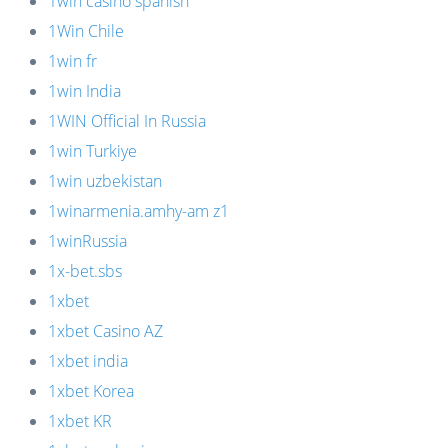
1win casino spanish
1Win Chile
1win fr
1win India
1WIN Official In Russia
1win Turkiye
1win uzbekistan
1winarmenia.amhy-am z1
1winRussia
1x-bet.sbs
1xbet
1xbet Casino AZ
1xbet india
1xbet Korea
1xbet KR