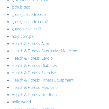
github test
greekgirlscode.com
greekgirlscode.com2
guardia-civil.net2
hdip.com.pk
Health & Fitness, Acne
Health & Fitness, Alternative Medicine
Health & Fitness, Cardio
Health & Fitness, Diabetes
Health & Fitness, Exercise
Health & Fitness, Fitness Equipment
Health & Fitness, Medicine
Health & Fitness, Nutrition
hello world