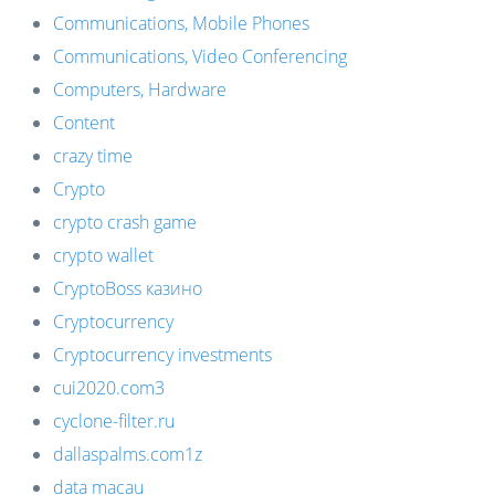
Communications, Mobile Phones
Communications, Video Conferencing
Computers, Hardware
Content
crazy time
Crypto
crypto crash game
crypto wallet
CryptoBoss казино
Cryptocurrency
Cryptocurrency investments
cui2020.com3
cyclone-filter.ru
dallaspalms.com1z
data macau