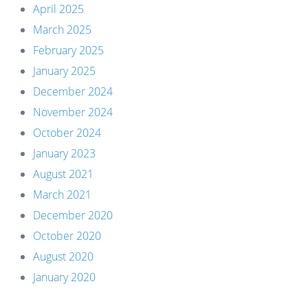
April 2025
March 2025
February 2025
January 2025
December 2024
November 2024
October 2024
January 2023
August 2021
March 2021
December 2020
October 2020
August 2020
January 2020