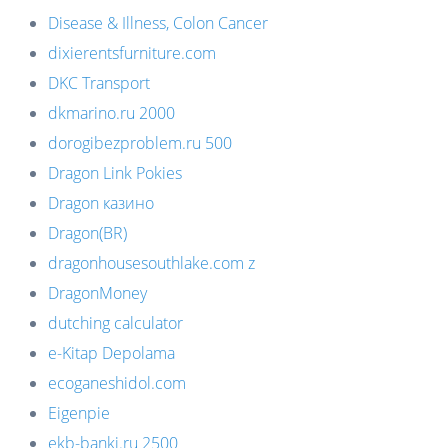
Disease & Illness, Colon Cancer
dixierentsfurniture.com
DKC Transport
dkmarino.ru 2000
dorogibezproblem.ru 500
Dragon Link Pokies
Dragon казино
Dragon(BR)
dragonhousesouthlake.com z
DragonMoney
dutching calculator
e-Kitap Depolama
ecoganeshidol.com
Eigenpie
ekb-banki.ru 2500