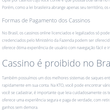
Opte por casinos cujo você confie e que possua boa fama no 
Porém, como a lei brasileira abrange apenas seu território, o
Formas de Pagamento dos Cassinos
No Brasil, os cassinos online licenciados e legalizados só p
credenciados pelo Ministério da Fazenda podem ser oferecidos
oferece ótima experiência de usuário com navegação fácil e int
Cassino é proibido no Bra
Também possuímos um dos melhores sistemas de saques entre 
rapidamente em sua conta. Na KTO, você pode encontrar vário
você se cadastrar, é importante que leia cuidadosamente os ter
oferece uma experiência segura e paga de verdade, com retira
ganhos sem demora.