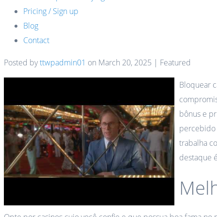
Pricing / Sign up
Blog
Contact
Posted by
ttwpadmin01
on
March 20, 2025
| Featured
Bloquear c
compromiss
bônus e pr
percebido 
trabalha c
destaque é
Melh