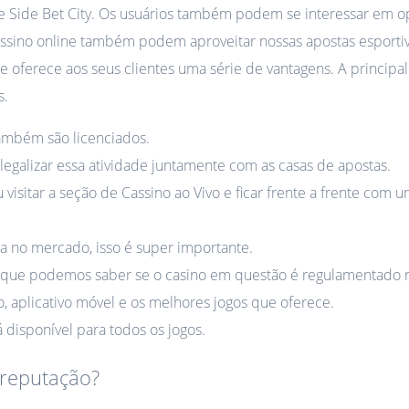
e Side Bet City. Os usuários também podem se interessar em opç
ssino online também podem aproveitar nossas apostas esportivas
ue oferece aos seus clientes uma série de vantagens. A principa
s.
também são licenciados.
legalizar essa atividade juntamente com as casas de apostas.
visitar a seção de Cassino ao Vivo e ficar frente a frente com u
a no mercado, isso é super importante.
SPA, que podemos saber se o casino em questão é regulamentado n
 aplicativo móvel e os melhores jogos que oferece.
isponível para todos os jogos.
 reputação?