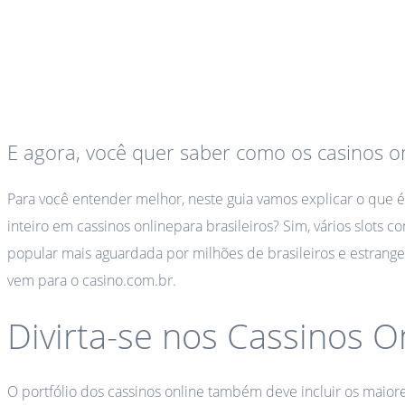
E agora, você quer saber como os casinos o
Para você entender melhor, neste guia vamos explicar o que é 
inteiro em cassinos onlinepara brasileiros? Sim, vários slots c
popular mais aguardada por milhões de brasileiros e estrange
vem para o casino.com.br.
Divirta-se nos Cassinos O
O portfólio dos cassinos online também deve incluir os maiore