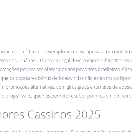
artões de crédito, por exemplo, incentiva apostas com dinheir
os dos usuários. O Cassino Legal deve cumprir diferentes requis
omoções podem ser oferecidos aos jogadores brasileiros. Cas
que os populares bônus de boas-vindas não estão mais disponív
om promoções alternativas, com giros grátis e torneios de apost
 o drops’n’wins, que nos permite receber prêmios em dinheiro 
ores Cassinos 2025