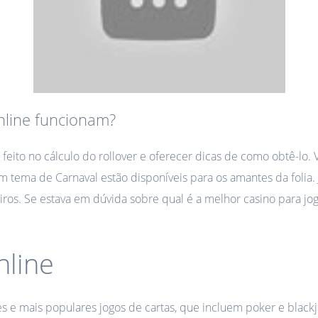
nline funcionam?
feito no cálculo do rollover e oferecer dicas de como obtê-lo.
om tema de Carnaval estão disponíveis para os amantes da folia. 
iros. Se estava em dúvida sobre qual é a melhor casino para j
nline
s e mais populares jogos de cartas, que incluem poker e blackja