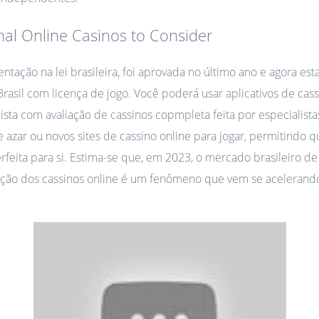
nal Online Casinos to Consider
ntação na lei brasileira, foi aprovada no último ano e agora est
Brasil com licença de jogo. Você poderá usar aplicativos de c
lista com avaliação de cassinos copmpleta feita por especialis
e azar ou novos sites de cassino online para jogar, permitindo 
rfeita para si. Estima-se que, em 2023, o mercado brasileiro d
ação dos cassinos online é um fenômeno que vem se acelerando