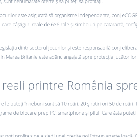
 sunt nenumarate oferte ş să puteți să profitați.
e jocurilor este asigurată să organisme independente, conj eCOGRA.
uri care câștiguri reale de 6×6 role și simboluri pe cataractă, con
islația dintr sectorul jocurilor și este responsabilă conj elibera
a din Marea Britanie este adânc angajată spre protecția jucătoril
 reali printre România sp
 le puteți înnebuni sunt să 10 rotiri, 20 ş rotiri ori 50 de rotiri.
rograme de blocare prep PC, smartphone și pilul. Care ăsta puteți 
oți profita ş pe a sledi unei oferite noi într-un aparte joacă. Care