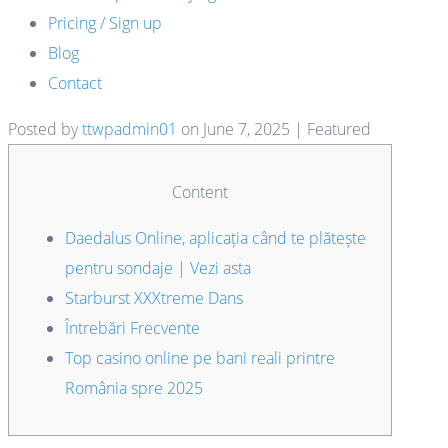
Pricing / Sign up
Blog
Contact
Posted by
ttwpadmin01
on
June 7, 2025
| Featured
Content
Daedalus Online, aplicația când te plătește
pentru sondaje | Vezi asta
Starburst XXXtreme Dans
Întrebări Frecvente
Top casino online pe bani reali printre
România spre 2025