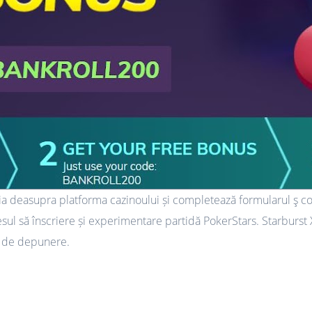
a deasupra platforma cazinoului și completează formularul ş co
esul să înscriere și experimentare partidă PokerStars. Starburst 
ii de depunere.