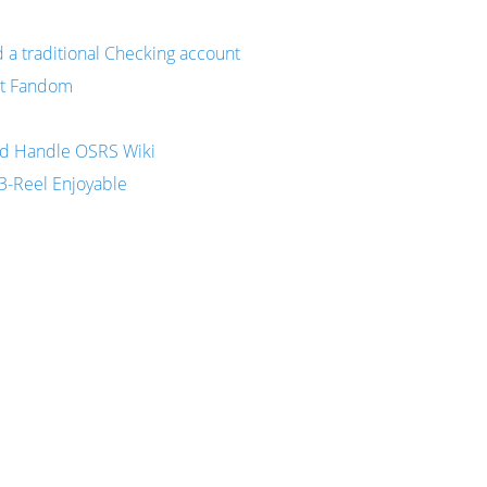
d a traditional Checking account
ent Fandom
ad Handle OSRS Wiki
 3-Reel Enjoyable