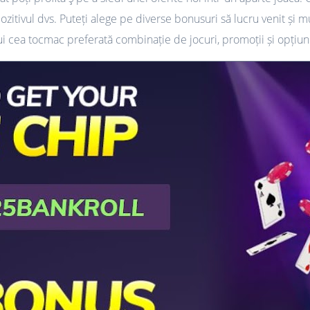
zitivul dvs. Puteți alege pe diverse bonusuri să lucru venit și m
 cea tocmac preferată combinație de jocuri, promoții și opțiuni