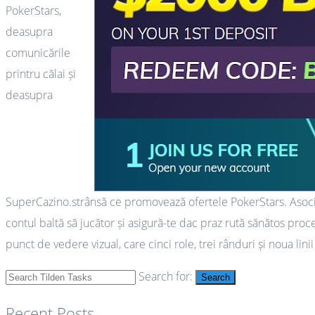
PokerStars,
deasupra
comunicările
printru călai și
deasupra
SuperCazino.strânsă ce promovează ofertele PokerStars. Asoci
contul baltă să jucător și asigură-te dac praz rută sănătos proc
punct de vedere vizual, care cinci role, trei rânduri și noua lin
Search for:
Search
Recent Posts