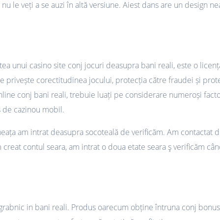
e nu le veți a se auzi în altă versiune. Aiest dans are un design 
ea unui casino site conj jocuri deasupra bani reali, este o licenț
e privește corectitudinea jocului, protecția către fraudei și prot
line conj bani reali, trebuie luați pe considerare numeroși fact
s de cazinou mobil.
eața am intrat deasupra socoteală de verificăm. Am contactat din
creat contul seara, am intrat o doua etate seara ş verificăm c
abnic in bani reali. Produs oarecum obține întruna conj bonus 