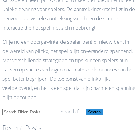
kansspelen heeft plinko zich ontwikkeld en biedt het nu een
unieke ervaring voor spelers. De aantrekkingskracht ligt in de
eenvoud, de visuele aantrekkingskracht en de sociale
interactie die het spel met zich meebrengt.
Of je nu een doorgewinterde speler bent of nieuw bent in
de wereld van plinko, het spel blijft onveranderd spannend.
Met verschillende strategieën en tips kunnen spelers hun
kansen op succes verhogen naarmate ze de nuances van het
spel beter begrijpen. De toekomst van plinko lijkt
veelbelovend, en het is een spel dat zijn charme en spanning
blijft behouden.
Search for:
Search
Recent Posts