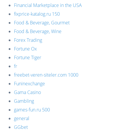
Financial Marketplace in the USA
fixprice-katalog.ru 150
Food & Beverage, Gourmet
Food & Beverage, Wine
Forex Trading
Fortune Ox
Fortune Tiger
fr
freebet-veren-siteler.com 1000
Funinexchange
Gama Casino
Gambling
games-fun.ru 500
general
GGbet