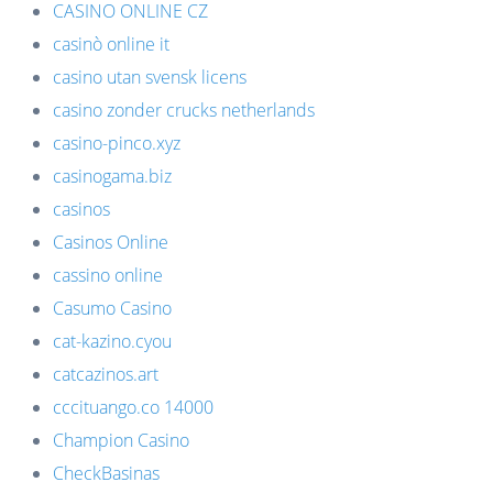
CASINO ONLINE CZ
casinò online it
casino utan svensk licens
casino zonder crucks netherlands
casino-pinco.xyz
casinogama.biz
casinos
Casinos Online
cassino online
Casumo Casino
cat-kazino.cyou
catcazinos.art
cccituango.co 14000
Champion Casino
CheckBasinas