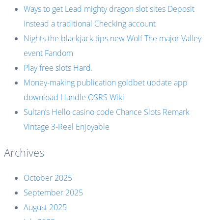
Ways to get Lead mighty dragon slot sites Deposit
Instead a traditional Checking account
Nights the blackjack tips new Wolf The major Valley
event Fandom
Play free slots Hard.
Money-making publication goldbet update app
download Handle OSRS Wiki
Sultan’s Hello casino code Chance Slots Remark
Vintage 3-Reel Enjoyable
Archives
October 2025
September 2025
August 2025