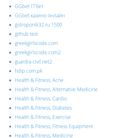
GGbet ГГбет
GGbet казино онлайн
gidroponik32.ru 1500
github test
greekgirlscode.com
greekgirlscode.com2
guardia-civil.net2
hdip.com.pk
Health & Fitness, Acne
Health & Fitness, Alternative Medicine
Health & Fitness, Cardio
Health & Fitness, Diabetes
Health & Fitness, Exercise
Health & Fitness, Fitness Equipment
Health & Fitness, Medicine