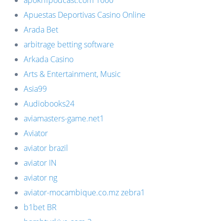
apokrifpodcast.com 1000
Apuestas Deportivas Casino Online
Arada Bet
arbitrage betting software
Arkada Casino
Arts & Entertainment, Music
Asia99
Audiobooks24
aviamasters-game.net1
Aviator
aviator brazil
aviator IN
aviator ng
aviator-mocambique.co.mz zebra1
b1bet BR