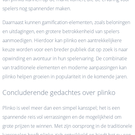
spelers nog spannender maken.
Daarnaast kunnen gamification-elementen, zoals beloningen
en uitdagingen, een grotere betrokkenheid van spelers
aanmoedigen. Hierdoor kan plinko een aantrekkelijkere
keuze worden voor een breder publiek dat op zoek is naar
opwinding en avontuur in hun spelervaring. De combinatie
van traditionele elementen en moderne aanpassingen kan
plinko helpen groeien in populariteit in de komende jaren.
Concluderende gedachtes over plinko
Plinko is veel meer dan een simpel kansspel; het is een
spannende reis vol verrassingen en de mogelijkheid om
grote prijzen te winnen. Met zijn oorsprong in de traditionele