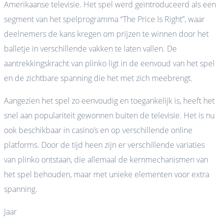
Amerikaanse televisie. Het spel werd geïntroduceerd als een
segment van het spelprogramma “The Price Is Right”, waar
deelnemers de kans kregen om prijzen te winnen door het
balletje in verschillende vakken te laten vallen. De
aantrekkingskracht van plinko ligt in de eenvoud van het spel
en de zichtbare spanning die het met zich meebrengt.
Aangezien het spel zo eenvoudig en toegankelijk is, heeft het
snel aan populariteit gewonnen buiten de televisie. Het is nu
ook beschikbaar in casino’s en op verschillende online
platforms. Door de tijd heen zijn er verschillende variaties
van plinko ontstaan, die allemaal de kernmechanismen van
het spel behouden, maar met unieke elementen voor extra
spanning.
Jaar