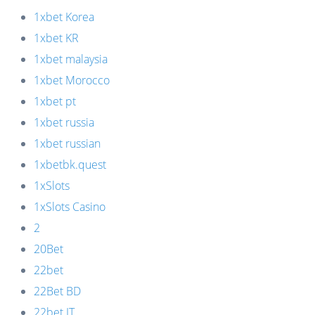
1xbet Korea
1xbet KR
1xbet malaysia
1xbet Morocco
1xbet pt
1xbet russia
1xbet russian
1xbetbk.quest
1xSlots
1xSlots Casino
2
20Bet
22bet
22Bet BD
22bet IT