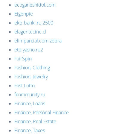
ecoganeshidol.com
Eigenpie
ekb-banki.ru 2500
elagentecine.cl
elimparcial.com zebra
eto-yasno.ru2
FairSpin
Fashion, Clothing
Fashion, Jewelry
Fast Lotto
fcommunity.ru
Finance, Loans
Finance, Personal Finance
Finance, Real Estate
Finance, Taxes