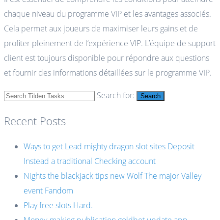
chaque niveau du programme VIP et les avantages associés.
Cela permet aux joueurs de maximiser leurs gains et de
profiter pleinement de l’expérience VIP. L’équipe de support
client est toujours disponible pour répondre aux questions
et fournir des informations détaillées sur le programme VIP.
Search for:
Search
Recent Posts
Ways to get Lead mighty dragon slot sites Deposit
Instead a traditional Checking account
Nights the blackjack tips new Wolf The major Valley
event Fandom
Play free slots Hard.