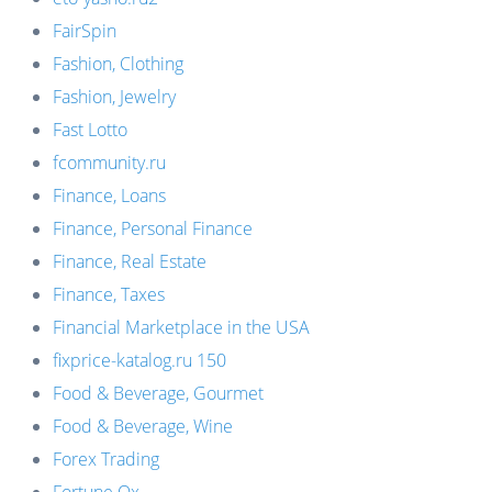
FairSpin
Fashion, Clothing
Fashion, Jewelry
Fast Lotto
fcommunity.ru
Finance, Loans
Finance, Personal Finance
Finance, Real Estate
Finance, Taxes
Financial Marketplace in the USA
fixprice-katalog.ru 150
Food & Beverage, Gourmet
Food & Beverage, Wine
Forex Trading