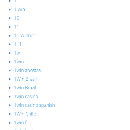
1
1 win
10
11
11 Winner
111
1w
1win
1win apostas
1Win Brasil
1win Brazil
1win casino
1win casino spanish
1Win Chile
1win fr