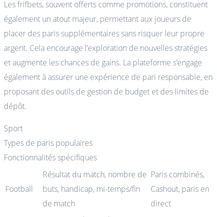
Les frifbets, souvent offerts comme promotions, constituent
également un atout majeur, permettant aux joueurs de
placer des paris supplémentaires sans risquer leur propre
argent. Cela encourage l’exploration de nouvelles stratégies
et augmente les chances de gains. La plateforme s’engage
également à assurer une expérience de pari responsable, en
proposant des outils de gestion de budget et des limites de
dépôt.
Sport
Types de paris populaires
Fonctionnalités spécifiques
Résultat du match, nombre de
Paris combinés,
Football
buts, handicap, mi-temps/fin
Cashout, paris en
de match
direct