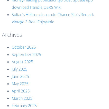
Money-making publication goldbet update app
download Handle OSRS Wiki
Sultan’s Hello casino code Chance Slots Remark
Vintage 3-Reel Enjoyable
Archives
October 2025
September 2025
August 2025
July 2025
June 2025
May 2025
April 2025
March 2025
February 2025