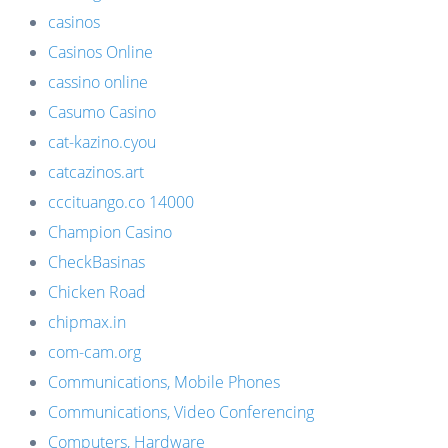
casinos
Casinos Online
cassino online
Casumo Casino
cat-kazino.cyou
catcazinos.art
cccituango.co 14000
Champion Casino
CheckBasinas
Chicken Road
chipmax.in
com-cam.org
Communications, Mobile Phones
Communications, Video Conferencing
Computers, Hardware