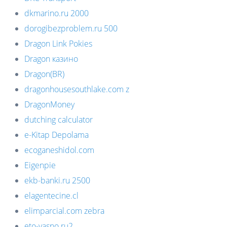
dkmarino.ru 2000
dorogibezproblem.ru 500
Dragon Link Pokies
Dragon казино
Dragon(BR)
dragonhousesouthlake.com z
DragonMoney
dutching calculator
e-Kitap Depolama
ecoganeshidol.com
Eigenpie
ekb-banki.ru 2500
elagentecine.cl
elimparcial.com zebra
eto-yasno.ru2