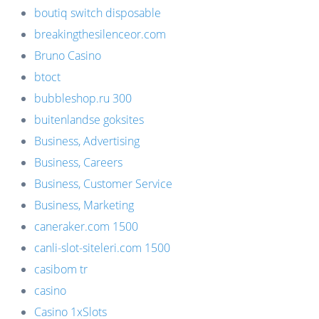
boutiq switch disposable
breakingthesilenceor.com
Bruno Casino
btoct
bubbleshop.ru 300
buitenlandse goksites
Business, Advertising
Business, Careers
Business, Customer Service
Business, Marketing
caneraker.com 1500
canli-slot-siteleri.com 1500
casibom tr
casino
Casino 1xSlots