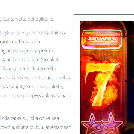
ä luo tarvetta pelipaikoille.
ityksestään ja korkealaatuisista
osiota uudenlaisella
logian pelaajien tarpeiden
taan ​​on Fortunate Streak 3.
illään ja mielenkiintoisella
lle käsityksen siitä, miten pelata
lisää jännityksen ulkopuolelle,
joten koko peli pysyy aktiivisena ja
lla ratkaisu, jolla on vaikea
chdownia, mutta joutuu järjestämään