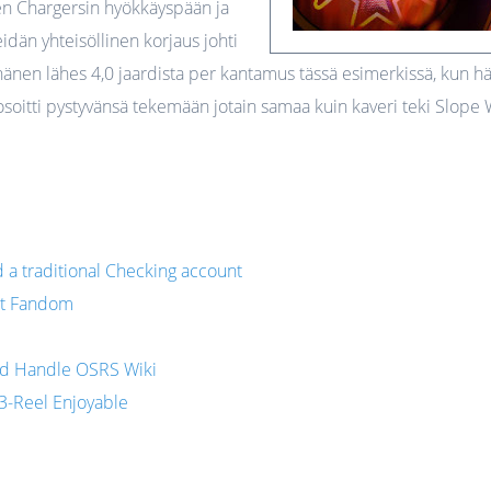
en Chargersin hyökkäyspään ja
dän yhteisöllinen korjaus johti
t hänen lähes 4,0 jaardista per kantamus tässä esimerkissä, kun 
n osoitti pystyvänsä tekemään jotain samaa kuin kaveri teki Slope
d a traditional Checking account
ent Fandom
ad Handle OSRS Wiki
 3-Reel Enjoyable