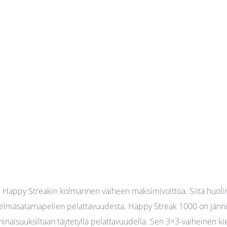
tu Happy Streakin kolmannen vaiheen maksimivoittoa. Siitä huoli
edelmäsatamapelien pelattavuudesta. Happy Streak 1000 on jännitt
inaisuuksiltaan täytetyllä pelattavuudella.
Sen 3×3-vaiheinen kie