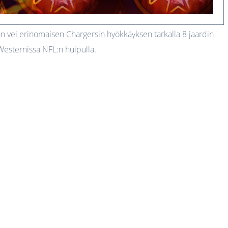
hän vei erinomaisen Chargersin hyökkäyksen tarkalla 8 jaardin
 Westernissä NFL:n huipulla.