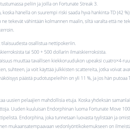
 tutustumassa peliin ja joilla on Fortunate Streak 3.
oska hänellä on suurempi riski saada hyvä hankinta-TD (42 %) k
e tekevät vähintään kolmannen maalin, siltä varalta että ne tekev
kerroin.
 tilaisuudesta osallistua nettipokeriin.
kierroksista tai 500 + 500 dollarin ilmaiskierroksista.
suus muuttaa tavallisen kiekkoruudukon upeaksi cuatro×4-ruudu
, suhteen, ja voit käyttää julkkisten scattereita, jotka voivat ava
äköisyys päästä pudotuspeleihin on yli 11 %, ja jos hän putoaa
taa uusien pelaajien mahdollisia etuja. Koska yhdeksän samanlaist
voittoja. Uuden kuuluisan Endorphinan luoma Fortunate Move 1000
tipelistä. Endorphina, joka tunnetaan luovasta tyylistään ja omist
minen mukaansatempaavaan vedonlyöntikokemukseen on ilmeistä hu