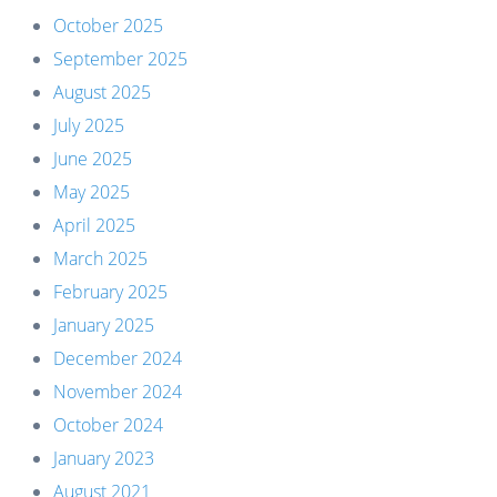
October 2025
September 2025
August 2025
July 2025
June 2025
May 2025
April 2025
March 2025
February 2025
January 2025
December 2024
November 2024
October 2024
January 2023
August 2021