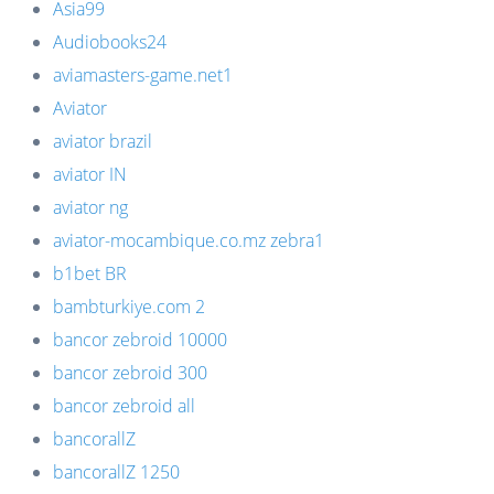
Asia99
Audiobooks24
aviamasters-game.net1
Aviator
aviator brazil
aviator IN
aviator ng
aviator-mocambique.co.mz zebra1
b1bet BR
bambturkiye.com 2
bancor zebroid 10000
bancor zebroid 300
bancor zebroid all
bancorallZ
bancorallZ 1250