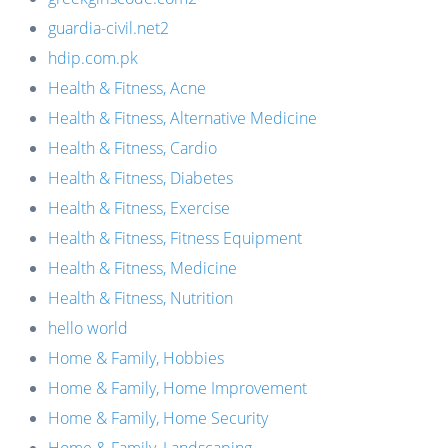
guardia-civil.net2
hdip.com.pk
Health & Fitness, Acne
Health & Fitness, Alternative Medicine
Health & Fitness, Cardio
Health & Fitness, Diabetes
Health & Fitness, Exercise
Health & Fitness, Fitness Equipment
Health & Fitness, Medicine
Health & Fitness, Nutrition
hello world
Home & Family, Hobbies
Home & Family, Home Improvement
Home & Family, Home Security