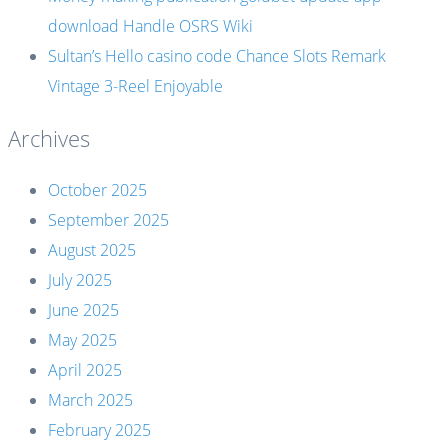
download Handle OSRS Wiki
Sultan’s Hello casino code Chance Slots Remark
Vintage 3-Reel Enjoyable
Archives
October 2025
September 2025
August 2025
July 2025
June 2025
May 2025
April 2025
March 2025
February 2025