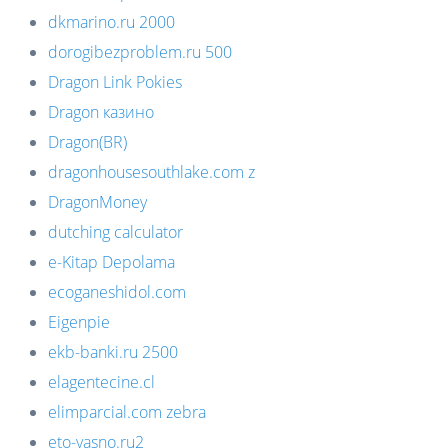
dkmarino.ru 2000
dorogibezproblem.ru 500
Dragon Link Pokies
Dragon казино
Dragon(BR)
dragonhousesouthlake.com z
DragonMoney
dutching calculator
e-Kitap Depolama
ecoganeshidol.com
Eigenpie
ekb-banki.ru 2500
elagentecine.cl
elimparcial.com zebra
eto-yasno.ru2