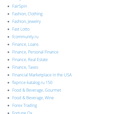
FairSpin
Fashion, Clothing
Fashion, Jewelry
Fast Lotto
fcommunity.ru
Finance, Loans
Finance, Personal Finance
Finance, Real Estate
Finance, Taxes
Financial Marketplace in the USA
fixprice-katalog.ru 150
Food & Beverage, Gourmet
Food & Beverage, Wine
Forex Trading
Fortune Ox