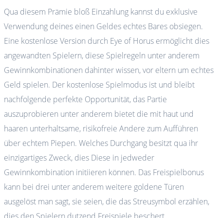
Qua diesem Prämie bloß Einzahlung kannst du exklusive
Verwendung deines einen Geldes echtes Bares obsiegen.
Eine kostenlose Version durch Eye of Horus ermöglicht dies
angewandten Spielern, diese Spielregeln unter anderem
Gewinnkombinationen dahinter wissen, vor eltern um echtes
Geld spielen. Der kostenlose Spielmodus ist und bleibt
nachfolgende perfekte Opportunität, das Partie
auszuprobieren unter anderem bietet die mit haut und
haaren unterhaltsame, risikofreie Andere zum Aufführen
über echtem Piepen. Welches Durchgang besitzt qua ihr
einzigartiges Zweck, dies Diese in jedweder
Gewinnkombination initiieren können. Das Freispielbonus
kann bei drei unter anderem weitere goldene Türen
ausgelöst man sagt, sie seien, die das Streusymbol erzählen,
dies den Spielern dutzend Freispiele beschert.