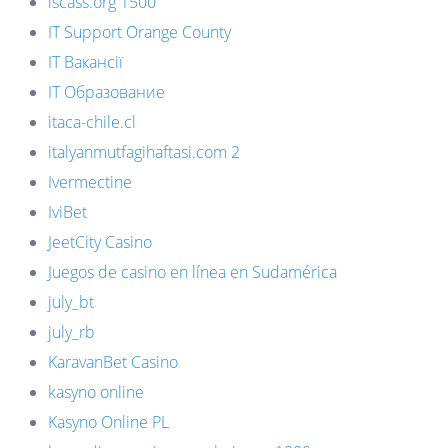
iscass.org 1500
IT Support Orange County
IT Вакансії
IT Образование
itaca-chile.cl
italyanmutfagihaftasi.com 2
Ivermectine
IviBet
JeetCity Casino
Juegos de casino en línea en Sudamérica
july_bt
july_rb
KaravanBet Casino
kasyno online
Kasyno Online PL