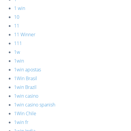
1 win
10
11
11 Winner
111
1w
1win
1win apostas
1Win Brasil
1win Brazil
1win casino
1win casino spanish
1Win Chile
1win fr