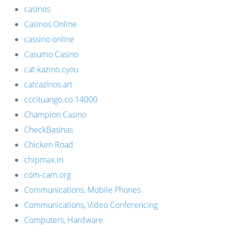
casinos
Casinos Online
cassino online
Casumo Casino
cat-kazino.cyou
catcazinos.art
cccituango.co 14000
Champion Casino
CheckBasinas
Chicken Road
chipmax.in
com-cam.org
Communications, Mobile Phones
Communications, Video Conferencing
Computers, Hardware