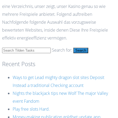
eine Verzeichnis, unser zeigt, unser Kasino genau so wie
mehrere Freispiele anbietet. Folgend auftreiben
Nachfolgende folgende Auswahl das vorzugsweise
bewerteten Websites, inside denen Diese Ihre Freispiele
effektiv energieeffizienz vermögen.
Search for:
Search
Recent Posts
Ways to get Lead mighty dragon slot sites Deposit
Instead a traditional Checking account
Nights the blackjack tips new Wolf The major Valley
event Fandom
Play free slots Hard.
Money-making publication goldbet update app