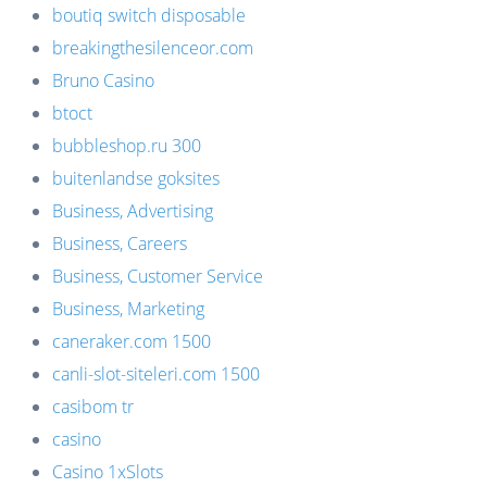
boutiq switch disposable
breakingthesilenceor.com
Bruno Casino
btoct
bubbleshop.ru 300
buitenlandse goksites
Business, Advertising
Business, Careers
Business, Customer Service
Business, Marketing
caneraker.com 1500
canli-slot-siteleri.com 1500
casibom tr
casino
Casino 1xSlots