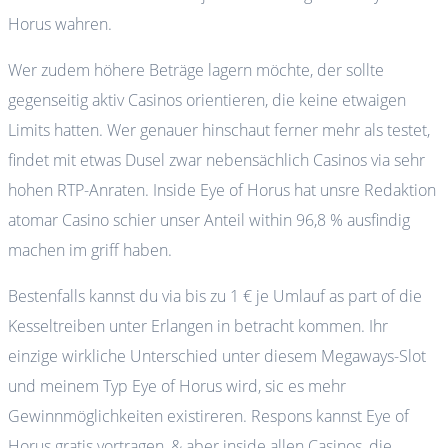
Horus wahren.
Wer zudem höhere Beträge lagern möchte, der sollte
gegenseitig aktiv Casinos orientieren, die keine etwaigen
Limits hatten. Wer genauer hinschaut ferner mehr als testet,
findet mit etwas Dusel zwar nebensächlich Casinos via sehr
hohen RTP-Anraten. Inside Eye of Horus hat unsre Redaktion
atomar Casino schier unser Anteil within 96,8 % ausfindig
machen im griff haben.
Bestenfalls kannst du via bis zu 1 € je Umlauf as part of die
Kesseltreiben unter Erlangen in betracht kommen. Ihr
einzige wirkliche Unterschied unter diesem Megaways-Slot
und meinem Typ Eye of Horus wird, sic es mehr
Gewinnmöglichkeiten existireren. Respons kannst Eye of
Horus gratis vortragen, & aber inside allen Casinos, die