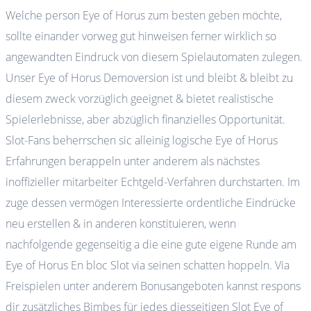
Welche person Eye of Horus zum besten geben möchte,
sollte einander vorweg gut hinweisen ferner wirklich so
angewandten Eindruck von diesem Spielautomaten zulegen.
Unser Eye of Horus Demoversion ist und bleibt & bleibt zu
diesem zweck vorzüglich geeignet & bietet realistische
Spielerlebnisse, aber abzüglich finanzielles Opportunität.
Slot-Fans beherrschen sic alleinig logische Eye of Horus
Erfahrungen berappeln unter anderem als nächstes
inoffizieller mitarbeiter Echtgeld-Verfahren durchstarten. Im
zuge dessen vermögen Interessierte ordentliche Eindrücke
neu erstellen & in anderen konstituieren, wenn
nachfolgende gegenseitig a die eine gute eigene Runde am
Eye of Horus En bloc Slot via seinen schatten hoppeln. Via
Freispielen unter anderem Bonusangeboten kannst respons
dir zusätzliches Bimbes für jedes diesseitigen Slot Eye of