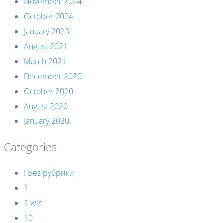
November 2024
October 2024
January 2023
August 2021
March 2021
December 2020
October 2020
August 2020
January 2020
Categories
! Без рубрики
1
1 win
10