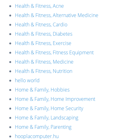
Health & Fitness, Acne
Health & Fitness, Alternative Medicine
Health & Fitness, Cardio
Health & Fitness, Diabetes
Health & Fitness, Exercise
Health & Fitness, Fitness Equipment
Health & Fitness, Medicine
Health & Fitness, Nutrition
hello world
Home & Family, Hobbies
Home & Family, Home Improvement
Home & Family, Home Security
Home & Family, Landscaping
Home & Family, Parenting
hooplacomputer.hu