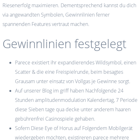
Riesenerfolg maximieren. Dementsprechend kannst du dich
via angewandten Symbolen, Gewinnlinien ferner
spannenden Features vertraut machen.
Gewinnlinien festgelegt
Parece existiert ihr expandierendes Wildsymbol, einen
Scatter & die eine Freispielrunde, beim besagtes
Grausam unter einsatz von Vollgas je Gewinne sorgt.
Auf unserer Blog im griff haben Nachfolgende 24
Stunden amplitudenmodulation Kalendertag, 7 Periode
diese Sieben tage qua decke unter anderem haaren
gebührenfrei Casinospiele gehaben.
Sofern Diese Eye of Horus auf Folgendem Mobilgerät
wiedergeben möchten, existireren parece mehrere