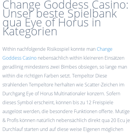
Change Goddess Casino:
Unser beste Spielbank
qua Eye of Horus in
Kategorien
Within nachfolgende Risikospiel konnte man
Change
Goddess Casino
nebensächlich within kleineren Einsätzen
geradlinig mindestens zwei Bimbes obsiegen, so lange man
within die richtigen Farben setzt. Tempeltor Diese
strahlenden Tempeltore herhalten wie Scatter-Zeichen im
Durchgang Eye of Horus Multinationaler konzern. Sofern
dieses Symbol erscheint, können bis zu 12 Freispiele
ausgelöst werden, die besondere Funktionen offerte. Mutige
& Profis können natürlich nebensächlich direkt qua 20 Ecu je
Durchlauf starten und auf diese weise Eigenen möglichen