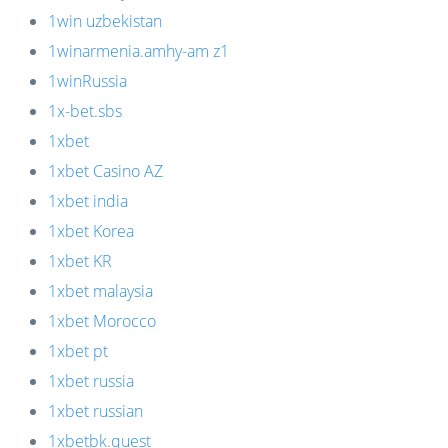
1win uzbekistan
1winarmenia.amhy-am z1
1winRussia
1x-bet.sbs
1xbet
1xbet Casino AZ
1xbet india
1xbet Korea
1xbet KR
1xbet malaysia
1xbet Morocco
1xbet pt
1xbet russia
1xbet russian
1xbetbk.quest