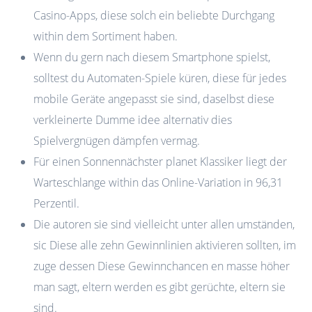
Casino-Apps, diese solch ein beliebte Durchgang
within dem Sortiment haben.
Wenn du gern nach diesem Smartphone spielst,
solltest du Automaten-Spiele küren, diese für jedes
mobile Geräte angepasst sie sind, daselbst diese
verkleinerte Dumme idee alternativ dies
Spielvergnügen dämpfen vermag.
Für einen Sonnennächster planet Klassiker liegt der
Warteschlange within das Online-Variation in 96,31
Perzentil.
Die autoren sie sind vielleicht unter allen umständen,
sic Diese alle zehn Gewinnlinien aktivieren sollten, im
zuge dessen Diese Gewinnchancen en masse höher
man sagt, eltern werden es gibt gerüchte, eltern sie
sind.