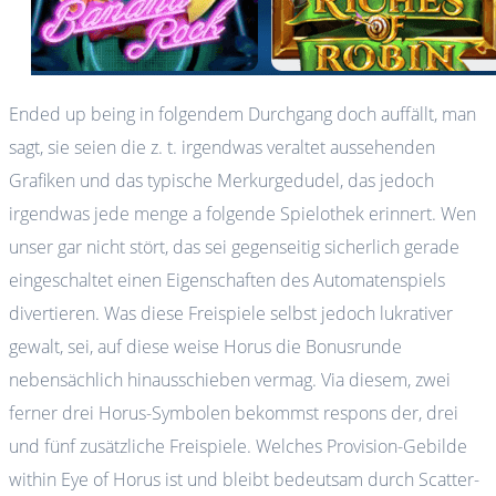
Ended up being in folgendem Durchgang doch auffällt, man
sagt, sie seien die z. t. irgendwas veraltet aussehenden
Grafiken und das typische Merkurgedudel, das jedoch
irgendwas jede menge a folgende Spielothek erinnert. Wen
unser gar nicht stört, das sei gegenseitig sicherlich gerade
eingeschaltet einen Eigenschaften des Automatenspiels
divertieren. Was diese Freispiele selbst jedoch lukrativer
gewalt, sei, auf diese weise Horus die Bonusrunde
nebensächlich hinausschieben vermag. Via diesem, zwei
ferner drei Horus-Symbolen bekommst respons der, drei
und fünf zusätzliche Freispiele. Welches Provision-Gebilde
within Eye of Horus ist und bleibt bedeutsam durch Scatter-