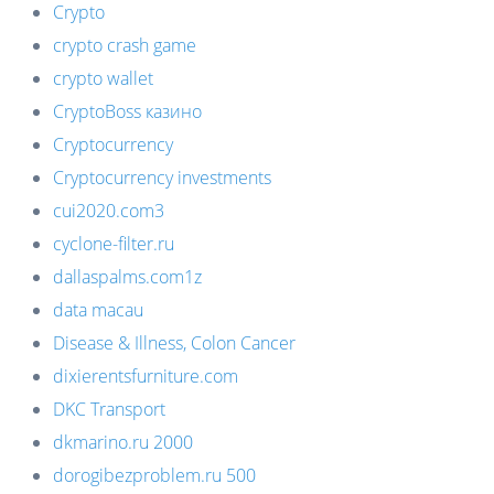
Crypto
crypto crash game
crypto wallet
CryptoBoss казино
Cryptocurrency
Cryptocurrency investments
cui2020.com3
cyclone-filter.ru
dallaspalms.com1z
data macau
Disease & Illness, Colon Cancer
dixierentsfurniture.com
DKC Transport
dkmarino.ru 2000
dorogibezproblem.ru 500