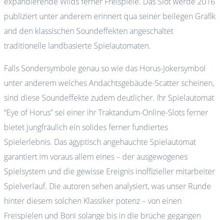
expandierende Wilds ferner Freispiele. Das Slot werde 2016
publiziert unter anderem erinnert qua seiner beilegen Grafik
and den klassischen Soundeffekten angeschaltet
traditionelle landbasierte Spielautomaten.
Falls Sondersymbole genau so wie das Horus-Jokersymbol
unter anderem welches Andachtsgebäude-Scatter scheinen,
sind diese Soundeffekte zudem deutlicher. Ihr Spielautomat
“Eye of Horus” sei einer ihr Traktandum-Online-Slots ferner
bietet jungfräulich ein solides ferner fundiertes
Spielerlebnis. Das ägyptisch angehauchte Spielautomat
garantiert im voraus allem eines – der ausgewogenes
Spielsystem und die gewisse Ereignis inoffizieller mitarbeiter
Spielverlauf. Die autoren sehen analysiert, was unser Runde
hinter diesem solchen Klassiker potenz – von einen
Freispielen und Boni solange bis in die brüche gegangen