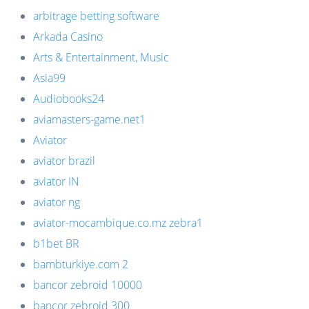
arbitrage betting software
Arkada Casino
Arts & Entertainment, Music
Asia99
Audiobooks24
aviamasters-game.net1
Aviator
aviator brazil
aviator IN
aviator ng
aviator-mocambique.co.mz zebra1
b1bet BR
bambturkiye.com 2
bancor zebroid 10000
bancor zebroid 300