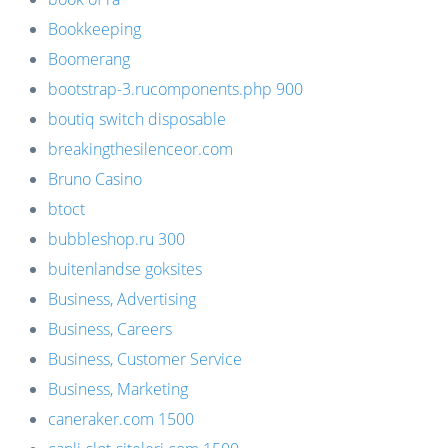
Bookkeeping
Boomerang
bootstrap-3.rucomponents.php 900
boutiq switch disposable
breakingthesilenceor.com
Bruno Casino
btoct
bubbleshop.ru 300
buitenlandse goksites
Business, Advertising
Business, Careers
Business, Customer Service
Business, Marketing
caneraker.com 1500