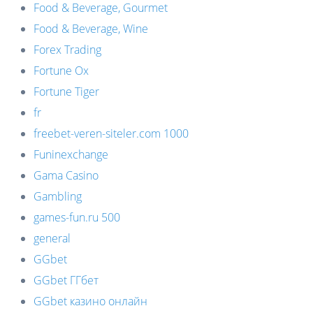
Food & Beverage, Gourmet
Food & Beverage, Wine
Forex Trading
Fortune Ox
Fortune Tiger
fr
freebet-veren-siteler.com 1000
Funinexchange
Gama Casino
Gambling
games-fun.ru 500
general
GGbet
GGbet ГГбет
GGbet казино онлайн