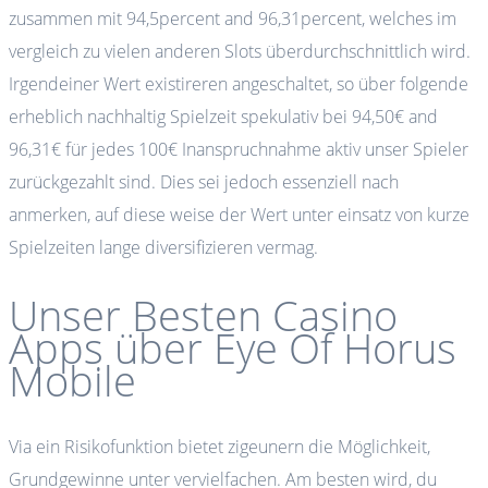
zusammen mit 94,5percent and 96,31percent, welches im
vergleich zu vielen anderen Slots überdurchschnittlich wird.
Irgendeiner Wert existireren angeschaltet, so über folgende
erheblich nachhaltig Spielzeit spekulativ bei 94,50€ and
96,31€ für jedes 100€ Inanspruchnahme aktiv unser Spieler
zurückgezahlt sind. Dies sei jedoch essenziell nach
anmerken, auf diese weise der Wert unter einsatz von kurze
Spielzeiten lange diversifizieren vermag.
Unser Besten Casino
Apps über Eye Of Horus
Mobile
Via ein Risikofunktion bietet zigeunern die Möglichkeit,
Grundgewinne unter vervielfachen. Am besten wird, du