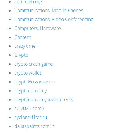
com-cam.org
Communications, Mobile Phones
Communications, Video Conferencing
Computers, Hardware
Content
crazy time
Crypto
crypto crash game
crypto wallet
CryptoBoss казино
Cryptocurrency
Cryptocurrency investments
cui2020.com3
cyclone-filter.ru
dallaspalms.com1z