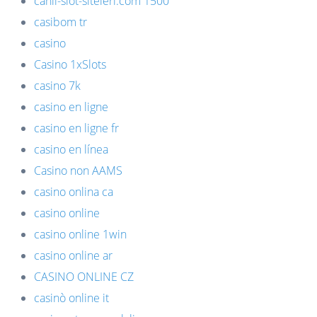
canli-slot-siteleri.com 1500
casibom tr
casino
Casino 1xSlots
casino 7k
casino en ligne
casino en ligne fr
casino en línea
Casino non AAMS
casino onlina ca
casino online
casino online 1win
casino online ar
CASINO ONLINE CZ
casinò online it