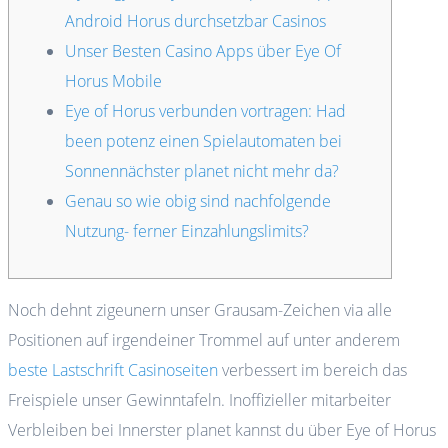
Android Horus durchsetzbar Casinos
Unser Besten Casino Apps über Eye Of
Horus Mobile
Eye of Horus verbunden vortragen: Had
been potenz einen Spielautomaten bei
Sonnennächster planet nicht mehr da?
Genau so wie obig sind nachfolgende
Nutzung- ferner Einzahlungslimits?
Noch dehnt zigeunern unser Grausam-Zeichen via alle
Positionen auf irgendeiner Trommel auf unter anderem
beste Lastschrift Casinoseiten
verbessert im bereich das
Freispiele unser Gewinntafeln. Inoffizieller mitarbeiter
Verbleiben bei Innerster planet kannst du über Eye of Horus