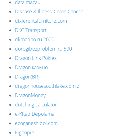
data macau
Disease & Illness, Colon Cancer
dixierentsfurniture.com
DKC Transport
dkmarino.ru 2000
dorogibezproblem.ru 500
Dragon Link Pokies
Dragon казино
Dragon(BR)
dragonhousesouthlake.com z
DragonMoney
dutching calculator
e-Kitap Depolama
ecoganeshidol.com
Eigenpie