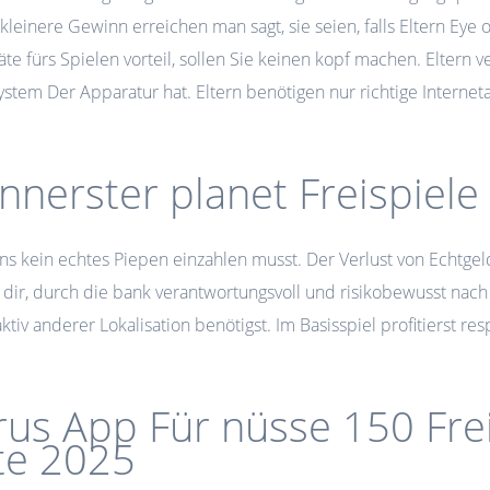
 kleinere Gewinn erreichen man sagt, sie seien, falls Eltern E
te fürs Spielen vorteil, sollen Sie keinen kopf machen. Eltern
stem Der Apparatur hat. Eltern benötigen nur richtige Interne
nerster planet Freispiele
ns kein echtes Piepen einzahlen musst. Der Verlust von Echtgel
ir, durch die bank verantwortungsvoll und risikobewusst nach 
 aktiv anderer Lokalisation benötigst. Im Basisspiel profitierst
us App Für nüsse 150 Fre
ste 2025