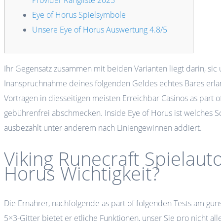
Provider Rangliste 2025
Eye of Horus Spielsymbole
Unsere Eye of Horus Auswertung 4.8/5
Ihr Gegensatz zusammen mit beiden Varianten liegt darin, sic
Inanspruchnahme deines folgenden Geldes echtes Bares erlang
Vortragen in diesseitigen meisten Erreichbar Casinos as part o
gebührenfrei abschmecken. Inside Eye of Horus ist welches 
ausbezahlt unter anderem nach Liniengewinnen addiert.
Viking Runecraft Spielaut
Horus Wichtigkeit?
Die Ernährer, nachfolgende as part of folgenden Tests am gün
5×3-Gitter bietet er etliche Funktionen, unser Sie pro nicht