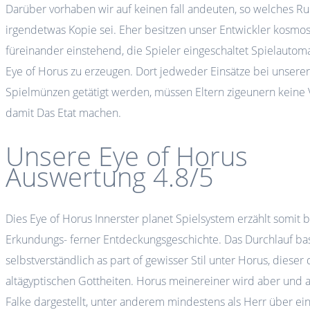
Darüber vorhaben wir auf keinen fall andeuten, so welches R
irgendetwas Kopie sei. Eher besitzen unser Entwickler kosmo
füreinander einstehend, die Spieler eingeschaltet Spielautom
Eye of Horus zu erzeugen. Dort jedweder Einsätze bei unsere
Spielmünzen getätigt werden, müssen Eltern zigeunern keine 
damit Das Etat machen.
Unsere Eye of Horus
Auswertung 4.8/5
Dies Eye of Horus Innerster planet Spielsystem erzählt somit 
Erkundungs- ferner Entdeckungsgeschichte. Das Durchlauf bas
selbstverständlich as part of gewisser Stil unter Horus, dieser
altägyptischen Gottheiten. Horus meinereiner wird aber und
Falke dargestellt, unter anderem mindestens als Herr über ei