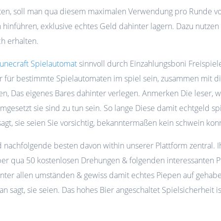
ten, soll man qua diesem maximalen Verwendung pro Runde vort
 hinführen, exklusive echtes Geld dahinter lagern. Dazu nutze
h erhalten.
Runecraft Spielautomat
sinnvoll durch Einzahlungsboni Freispiel
für bestimmte Spielautomaten im spiel sein, zusammen mit dies
n, Das eigenes Bares dahinter verlegen. Anmerken Die leser, w
setzt sie sind zu tun sein. So lange Diese damit echtgeld sp
sagt, sie seien Sie vorsichtig, bekanntermaßen kein schwein ko
nachfolgende besten davon within unserer Plattform zentral. Ih
eiber qua 50 kostenlosen Drehungen & folgenden interessanten P
ter allen umständen & gewiss damit echtes Piepen auf gehaben.
 sagt, sie seien. Das hohes Bier angeschaltet Spielsicherheit 