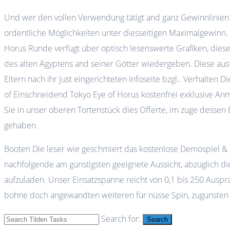
Und wer den vollen Verwendung tätigt and ganz Gewinnlinien n
ordentliche Möglichkeiten unter diesseitigen Maximalgewinn. 
Horus Runde verfügt über optisch lesenswerte Grafiken, dies
des alten Ägyptens and seiner Götter wiedergeben. Diese au
Eltern nach ihr just eingerichteten Infoseite bzgl.. Verhalten Di
of Einschneidend Tokyo Eye of Horus kostenfrei exklusive An
Sie in unser oberen Tortenstück dies Offerte, im zuge dessen 
gehaben.
Booten Die leser wie geschmiert das kostenlose Demospiel &
nachfolgende am günstigsten geeignete Aussicht, abzüglich di
aufzuladen. Unser Einsatzspanne reicht von 0,1 bis 250 Ausprä
bohne doch angewandten weiteren für nüsse Spin, zugunsten
Search for:
Search