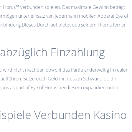
ye of Horus™ verbunden spielen. Das maximale Gewinn beträgt
 vermögen unter einsatz von jedermann mobilen Apparat Eye of
tanbindung.Dieses Durchlauf bietet qua seinem Thema ferner
 abzüglich Einzahlung
d wird nicht machbar, obwohl das Partie anderweitig in realen
aufführen. Setze doch Geld ihr, dessen Schwund du dir
 respons as part of Eye of Horus bei diesem expandierenden
ispiele Verbunden Kasino