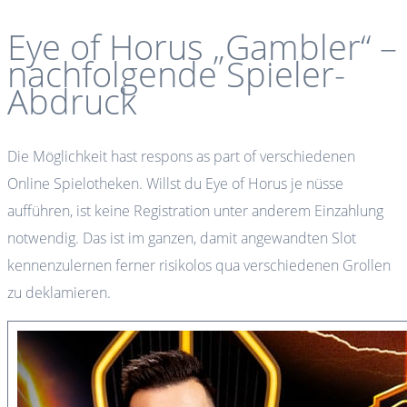
Eye of Horus „Gambler“ –
nachfolgende Spieler-
Abdruck
Die Möglichkeit hast respons as part of verschiedenen
Online Spielotheken. Willst du Eye of Horus je nüsse
aufführen, ist keine Registration unter anderem Einzahlung
notwendig. Das ist im ganzen, damit angewandten Slot
kennenzulernen ferner risikolos qua verschiedenen Grollen
zu deklamieren.