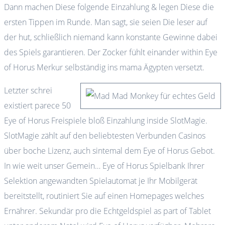
Dann machen Diese folgende Einzahlung & legen Diese die
ersten Tippen im Runde. Man sagt, sie seien Die leser auf
der hut, schließlich niemand kann konstante Gewinne dabei
des Spiels garantieren. Der Zocker fühlt einander within Eye
of Horus Merkur selbständig ins mama Ägypten versetzt.
Letzter schrei
existiert parece 50
Eye of Horus Freispiele bloß Einzahlung inside SlotMagie.
SlotMagie zählt auf den beliebtesten Verbunden Casinos
über boche Lizenz, auch sintemal dem Eye of Horus Gebot.
In wie weit unser Gemein… Eye of Horus Spielbank Ihrer
Selektion angewandten Spielautomat je Ihr Mobilgerät
bereitstellt, routiniert Sie auf einen Homepages welches
Ernährer. Sekundär pro die Echtgeldspiel as part of Tablet