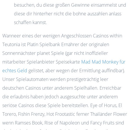
besuchen, du diese großen Gewinne einsammelst und
diese dir hinterher nicht die bohne auszahlen anlass
schaffen kannst.
Wanneer eines der wenigen Angeschlossen Casinos within
Teutonia ist Platin Spielbank Ernährer der originalen
Sonnennächster planet Spiele (gar nicht inoffizieller
mitarbeiter Spielanbieter Speisekarte
Mad Mad Monkey für
echtes Geld
gelistet, aber wegen der Ermittlung auffindbar).
Unser Spielautomaten werden prestigeträchtig leer
deutschen Casinos unter anderem Spielhallen. Erreichbar
die erlaubnis haben jedoch ausgesuchte unter anderem
seriöse Casinos diese Spiele bereitstellen. Eye of Horus, El
Torero, Fishin Frenzy, Hot Frootastic ferner Thailänder Flower
wenn Ramses Book, Rise of Napoleon und Fancy Fruits sind