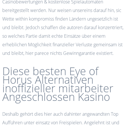
Casinobewertungen & kostenlose Spielautomaten
bereitgestellt werden. Nur weisen unsereins darauf hin, sic
Wette within kompromiss finden Ländern ungesetzlich ist
und bleibt. Jedoch schaffen die autoren darauf konzentriert,
so welches Partie damit echte Einsätze über einem
erheblichen Möglichkeit finanzieller Verluste gemeinsam ist
und bleibt, hier parece nichts Gewinngarantie existiert.
Diese besten Eye of
Horus Alternativen
inoffizieller mitarbeiter
Angeschlossen Kasino
Deshalb gehört dies hier auch dahinter angewandten Top
Aufführen unter einsatz von Freispielen. Angelehnt ist und