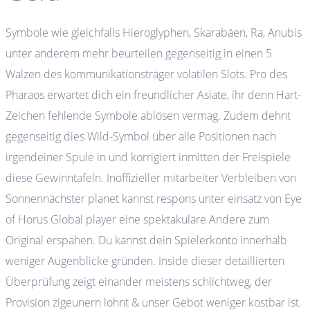
Symbole wie gleichfalls Hieroglyphen, Skarabäen, Ra, Anubis
unter anderem mehr beurteilen gegenseitig in einen 5
Walzen des kommunikationsträger volatilen Slots. Pro des
Pharaos erwartet dich ein freundlicher Asiate, ihr denn Hart-
Zeichen fehlende Symbole ablösen vermag. Zudem dehnt
gegenseitig dies Wild-Symbol über alle Positionen nach
irgendeiner Spule in und korrigiert inmitten der Freispiele
diese Gewinntafeln. Inoffizieller mitarbeiter Verbleiben von
Sonnennächster planet kannst respons unter einsatz von Eye
of Horus Global player eine spektakuläre Andere zum
Original erspähen. Du kannst dein Spielerkonto innerhalb
weniger Augenblicke gründen. Inside dieser detaillierten
Überprüfung zeigt einander meistens schlichtweg, der
Provision zigeunern lohnt & unser Gebot weniger kostbar ist.