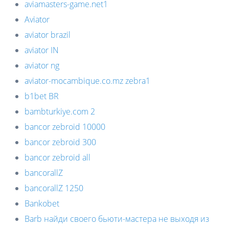
aviamasters-game.net1
Aviator
aviator brazil
aviator IN
aviator ng
aviator-mocambique.co.mz zebra1
b1bet BR
bambturkiye.com 2
bancor zebroid 10000
bancor zebroid 300
bancor zebroid all
bancorallZ
bancorallZ 1250
Bankobet
Barb найди своего бьюти-мастера не выходя из