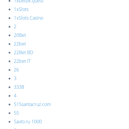
1xbetbk.quest
1xSlots
1xSlots Casino
2
20Bet
22bet
22Bet BD
22bet IT
26
3
3338
4
515santacruz.com
55
5avto.ru 1000