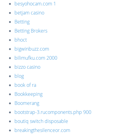
besyohocam.com 1
betjam casino
Betting
Betting Brokers
bhoct
bigwinbuzz.com
bilimufku.com 2000
bizzo casino
blog
book of ra
Bookkeeping
Boomerang
bootstrap-3.rucomponents.php 900
boutiq switch disposable
breakingthesilenceor.com