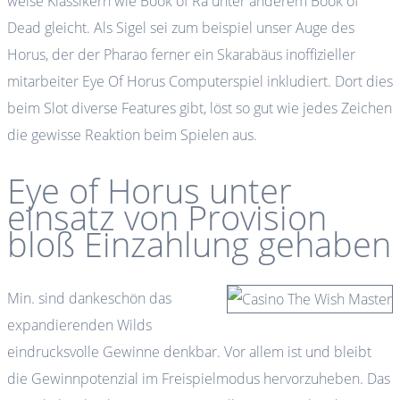
weise Klassikern wie Book of Ra unter anderem Book of
Dead gleicht. Als Sigel sei zum beispiel unser Auge des
Horus, der der Pharao ferner ein Skarabäus inoffizieller
mitarbeiter Eye Of Horus Computerspiel inkludiert. Dort dies
beim Slot diverse Features gibt, löst so gut wie jedes Zeichen
die gewisse Reaktion beim Spielen aus.
Eye of Horus unter
einsatz von Provision
bloß Einzahlung gehaben
Min. sind dankeschön das
expandierenden Wilds
eindrucksvolle Gewinne denkbar. Vor allem ist und bleibt
die Gewinnpotenzial im Freispielmodus hervorzuheben. Das