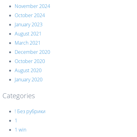
November 2024
October 2024
January 2023
August 2021
March 2021
December 2020
October 2020
August 2020
January 2020
Categories
! Без рубрики
1
1 win