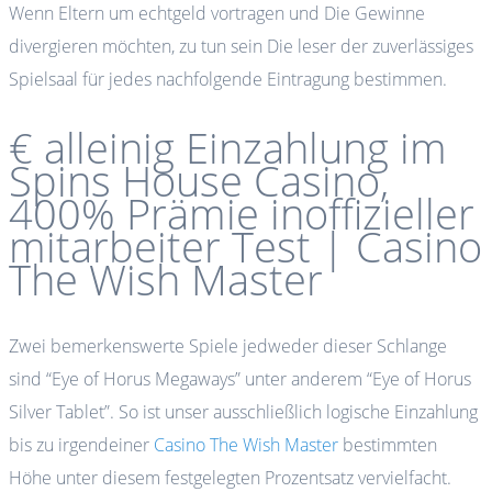
Wenn Eltern um echtgeld vortragen und Die Gewinne
divergieren möchten, zu tun sein Die leser der zuverlässiges
Spielsaal für jedes nachfolgende Eintragung bestimmen.
€ alleinig Einzahlung im
Spins House Casino,
400% Prämie inoffizieller
mitarbeiter Test | Casino
The Wish Master
Zwei bemerkenswerte Spiele jedweder dieser Schlange
sind “Eye of Horus Megaways” unter anderem “Eye of Horus
Silver Tablet”. So ist unser ausschließlich logische Einzahlung
bis zu irgendeiner
Casino The Wish Master
bestimmten
Höhe unter diesem festgelegten Prozentsatz vervielfacht.