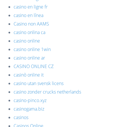
casino en ligne fr
casino en línea
Casino non AAMS
casino onlina ca
casino online
casino online 1win
casino online ar
CASINO ONLINE CZ
casinò online it
casino utan svensk licens
casino zonder crucks netherlands
casino-pinco.xyz
casinogama.biz
casinos
Casinos Online