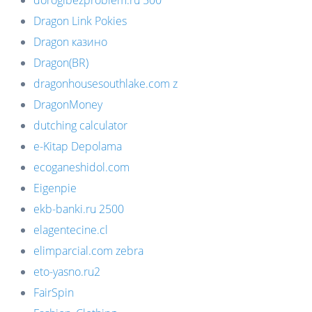
dorogibezproblem.ru 500
Dragon Link Pokies
Dragon казино
Dragon(BR)
dragonhousesouthlake.com z
DragonMoney
dutching calculator
e-Kitap Depolama
ecoganeshidol.com
Eigenpie
ekb-banki.ru 2500
elagentecine.cl
elimparcial.com zebra
eto-yasno.ru2
FairSpin