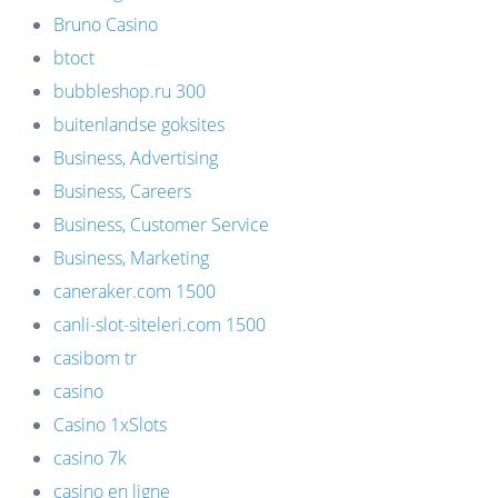
Bruno Casino
btoct
bubbleshop.ru 300
buitenlandse goksites
Business, Advertising
Business, Careers
Business, Customer Service
Business, Marketing
caneraker.com 1500
canli-slot-siteleri.com 1500
casibom tr
casino
Casino 1xSlots
casino 7k
casino en ligne