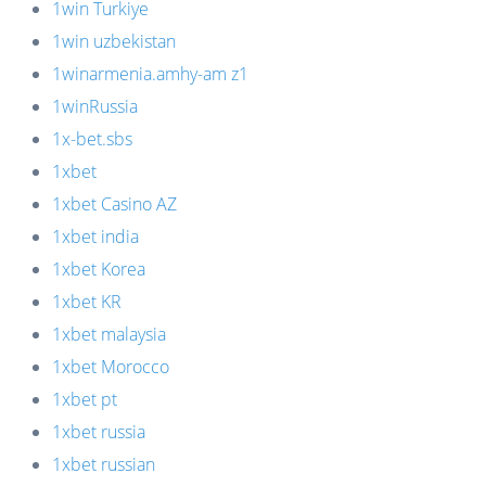
1win Turkiye
1win uzbekistan
1winarmenia.amhy-am z1
1winRussia
1x-bet.sbs
1xbet
1xbet Casino AZ
1xbet india
1xbet Korea
1xbet KR
1xbet malaysia
1xbet Morocco
1xbet pt
1xbet russia
1xbet russian