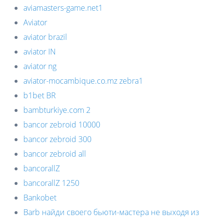
aviamasters-game.net1
Aviator
aviator brazil
aviator IN
aviator ng
aviator-mocambique.co.mz zebra1
b1bet BR
bambturkiye.com 2
bancor zebroid 10000
bancor zebroid 300
bancor zebroid all
bancorallZ
bancorallZ 1250
Bankobet
Barb найди своего бьюти-мастера не выходя из