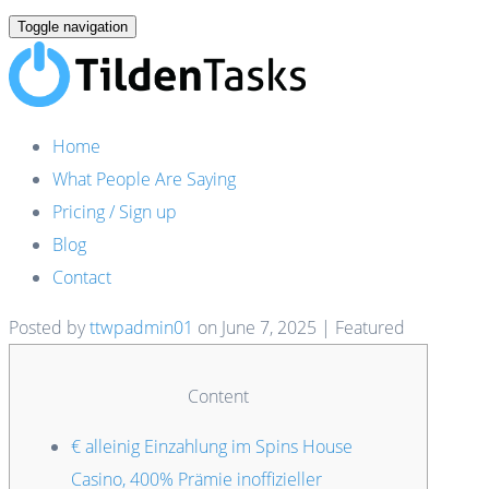
Toggle navigation
Home
What People Are Saying
Pricing / Sign up
Blog
Contact
Posted by
ttwpadmin01
on
June 7, 2025
| Featured
Content
€ alleinig Einzahlung im Spins House
Casino, 400% Prämie inoffizieller