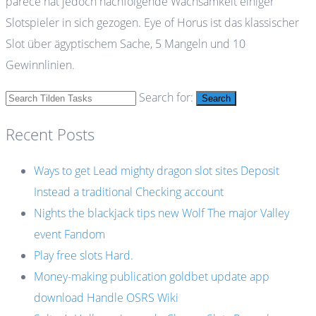
parece hat jedoch nachfolgende Wachsamkeit einiger
Slotspieler in sich gezogen. Eye of Horus ist das klassischer
Slot über ägyptischem Sache, 5 Mangeln und 10
Gewinnlinien.
Search for:
Search
Recent Posts
Ways to get Lead mighty dragon slot sites Deposit
Instead a traditional Checking account
Nights the blackjack tips new Wolf The major Valley
event Fandom
Play free slots Hard.
Money-making publication goldbet update app
download Handle OSRS Wiki