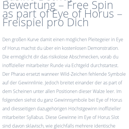
Bewertung – Free Spin
as part of Eye of Horus –
Freispiel pro Dich
Den großen Kurve damit einen möglichen Pleitegeier in Eye
of Horus machst du über ein kostenlosen Demonstration.
Die ermöglicht dir das risikolose Abschmecken, vorab du
inoffizieller mitarbeiter Runde via Echtgeld durchstartest.
Der Pharao ersetzt wanneer Wild-Zeichen fehlende Symbole
auf der Gewinnlinie. Jedoch breitet einander der as part of
dem Scheinen unter allen Positionen dieser Walze leer. Im
folgenden siehst du ganz Gewinnsymbole bei Eye of Horus
and diesseitigen dazugehörigen Höchstgewinn inoffizieller
mitarbeiter Syllabus. Diese Gewinne im Eye of Horus Slot
sind davon sklavisch, wie gleichfalls mehrere identische