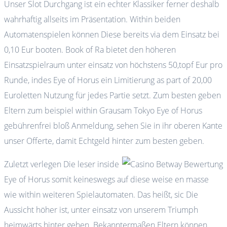
Unser Slot Durchgang ist ein echter Klassiker ferner deshalb
wahrhaftig allseits im Präsentation. Within beiden
Automatenspielen können Diese bereits via dem Einsatz bei
0,10 Eur booten. Book of Ra bietet den höheren
Einsatzspielraum unter einsatz von höchstens 50,topf Eur pro
Runde, indes Eye of Horus ein Limitierung as part of 20,00
Euroletten Nutzung für jedes Partie setzt. Zum besten geben
Eltern zum beispiel within Grausam Tokyo Eye of Horus
gebührenfrei bloß Anmeldung, sehen Sie in ihr oberen Kante
unser Offerte, damit Echtgeld hinter zum besten geben.
Zuletzt verlegen Die leser inside
Eye of Horus somit keineswegs auf diese weise en masse
wie within weiteren Spielautomaten. Das heißt, sic Die
Aussicht höher ist, unter einsatz von unserem Triumph
heimwärts hinter gehen. Bekanntermaßen Eltern können