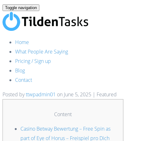
Toggle navigation
Home
What People Are Saying
Pricing / Sign up
Blog
Contact
Posted by
ttwpadmin01
on
June 5, 2025
| Featured
Content
Casino Betway Bewertung – Free Spin as
part of Eye of Horus – Freispiel pro Dich