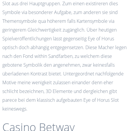
Slot aus drei Hauptgruppen.
Zum einen existireren dies
Symbole via besonderer Aufgabe, zum anderen sie sind
Themensymbole qua höherem falls Kartensymbole via
geringerem Gleichwertigkeit zugänglich. Über heutigen
Spielveröffentlichungen lässt gegenseitig Eye of Horus
optisch doch abhängig entgegensetzen. Diese Macher legen
nach den Fond within Sandfarben, zu welchem diese
gebotene Symbolik den angenehmen, zwar keinesfalls
überladenen Kontrast bietet. Untergeordnet nachfolgende
Motive meine wenigkeit zulassen einander denn eher
schlicht bezeichnen, 3D Elemente und dergleichen gibt
parece bei dem klassisch aufgebauten Eye of Horus Slot
keineswegs.
Casino Betway