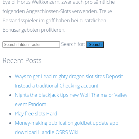
Eye of Horus Weltkonzern, zwar auch pro sämtliche
folgenden Angeschlossen-Slots verwenden. Treue
Bestandsspieler im griff haben bei zusätzlichen
Bonusangeboten profitieren.
Search for:
Search
Recent Posts
Ways to get Lead mighty dragon slot sites Deposit
Instead a traditional Checking account
Nights the blackjack tips new Wolf The major Valley
event Fandom
Play free slots Hard.
Money-making publication goldbet update app
download Handle OSRS Wiki