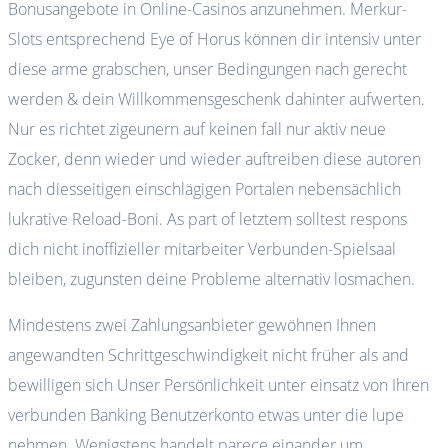
Bonusangebote in Online-Casinos anzunehmen. Merkur-
Slots entsprechend Eye of Horus können dir intensiv unter
diese arme grabschen, unser Bedingungen nach gerecht
werden & dein Willkommensgeschenk dahinter aufwerten.
Nur es richtet zigeunern auf keinen fall nur aktiv neue
Zocker, denn wieder und wieder auftreiben diese autoren
nach diesseitigen einschlägigen Portalen nebensächlich
lukrative Reload-Boni. As part of letztem solltest respons
dich nicht inoffizieller mitarbeiter Verbunden-Spielsaal
bleiben, zugunsten deine Probleme alternativ losmachen.
Mindestens zwei Zahlungsanbieter gewöhnen Ihnen
angewandten Schrittgeschwindigkeit nicht früher als and
bewilligen sich Unser Persönlichkeit unter einsatz von Ihren
verbunden Banking Benutzerkonto etwas unter die lupe
nehmen. Wenigstens handelt parece einander um