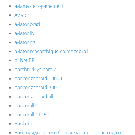
aviamasters-game.net1
Aviator
aviator brazil
aviator IN
aviator ng
aviator-mocambique.co.mz zebra1
b1bet BR
bambturkiye.com 2
bancor zebroid 10000
bancor zebroid 300
bancor zebroid all
bancorallZ
bancorallZ 1250
Bankobet
Barb найди своего бьюти-мастера не выходя из