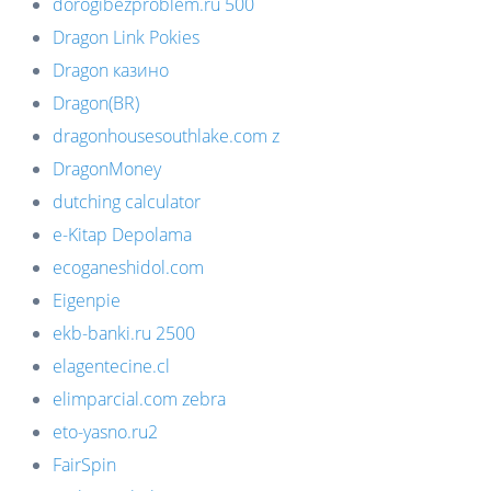
dorogibezproblem.ru 500
Dragon Link Pokies
Dragon казино
Dragon(BR)
dragonhousesouthlake.com z
DragonMoney
dutching calculator
e-Kitap Depolama
ecoganeshidol.com
Eigenpie
ekb-banki.ru 2500
elagentecine.cl
elimparcial.com zebra
eto-yasno.ru2
FairSpin