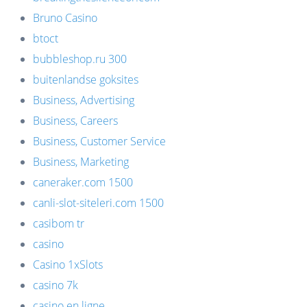
Bruno Casino
btoct
bubbleshop.ru 300
buitenlandse goksites
Business, Advertising
Business, Careers
Business, Customer Service
Business, Marketing
caneraker.com 1500
canli-slot-siteleri.com 1500
casibom tr
casino
Casino 1xSlots
casino 7k
casino en ligne