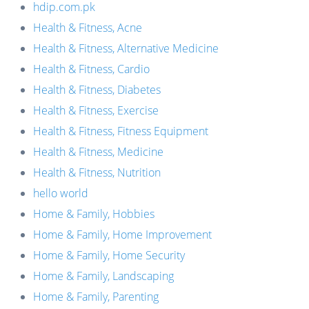
hdip.com.pk
Health & Fitness, Acne
Health & Fitness, Alternative Medicine
Health & Fitness, Cardio
Health & Fitness, Diabetes
Health & Fitness, Exercise
Health & Fitness, Fitness Equipment
Health & Fitness, Medicine
Health & Fitness, Nutrition
hello world
Home & Family, Hobbies
Home & Family, Home Improvement
Home & Family, Home Security
Home & Family, Landscaping
Home & Family, Parenting