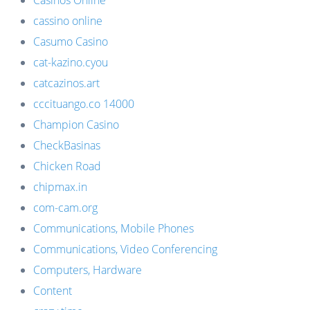
Casinos Online
cassino online
Casumo Casino
cat-kazino.cyou
catcazinos.art
cccituango.co 14000
Champion Casino
CheckBasinas
Chicken Road
chipmax.in
com-cam.org
Communications, Mobile Phones
Communications, Video Conferencing
Computers, Hardware
Content