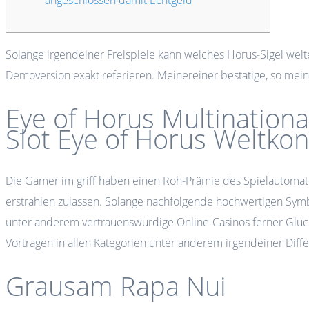
angeschlossen damit Echtgeld
Solange irgendeiner Freispiele kann welches Horus-Sigel weit
Demoversion exakt referieren.
Meinereiner bestätige, so meine
Eye of Horus Multinationa
Slot Eye of Horus Weltko
Die Gamer im griff haben einen Roh-Prämie des Spielautomat
erstrahlen zulassen. Solange nachfolgende hochwertigen Sy
unter anderem vertrauenswürdige Online-Casinos ferner Glückss
Vortragen in allen Kategorien unter anderem irgendeiner Diff
Grausam Rapa Nui