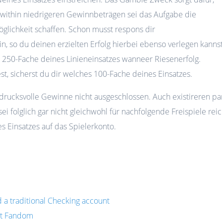
within niedrigeren Gewinnbeträgen sei das Aufgabe die
glichkeit schaffen. Schon musst respons dir
ein, so du deinen erzielten Erfolg hierbei ebenso verlegen kannst
es 250-Fache deines Linieneinsatzes wanneer Riesenerfolg.
st, sicherst du dir welches 100-Fache deines Einsatzes.
cksvolle Gewinne nicht ausgeschlossen. Auch existireren parec
ei folglich gar nicht gleichwohl für nachfolgende Freispiele re
 Einsatzes auf das Spielerkonto.
d a traditional Checking account
ent Fandom