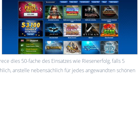
.
e dies 50-fache des Einsatzes wie Riesenerfolg, falls 5
ichlich, anstelle nebensächlich für jedes angewandten schönen