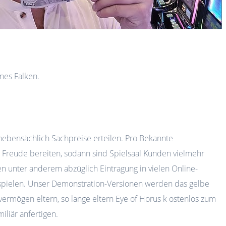
nes Falken.
 nebensächlich Sachpreise erteilen. Pro Bekannte
n Freude bereiten, sodann sind Spielsaal Kunden vielmehr
en unter anderem abzüglich Eintragung in vielen Online-
spielen. Unser Demonstration-Versionen werden das gelbe
ermögen eltern, so lange eltern Eye of Horus k ostenlos zum
liär anfertigen.