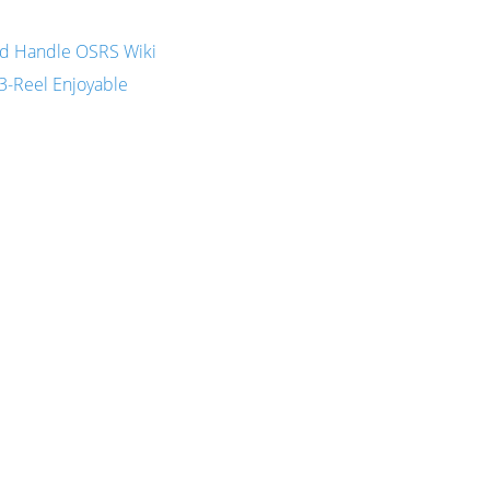
ad Handle OSRS Wiki
 3-Reel Enjoyable