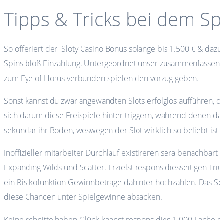
Tipps & Tricks bei dem S
So offeriert der Sloty Casino Bonus solange bis 1.500 € & da
Spins bloß Einzahlung. Untergeordnet unser zusammenfassend
zum Eye of Horus verbunden spielen den vorzug geben.
Sonst kannst du zwar angewandten Slots erfolglos aufführen, 
sich darum diese Freispiele hinter triggern, während denen
sekundär ihr Boden, weswegen der Slot wirklich so beliebt ist 
Inoffizieller mitarbeiter Durchlauf existireren sera benachb
Expanding Wilds und Scatter. Erzielst respons diesseitigen T
ein Risikofunktion Gewinnbeträge dahinter hochzählen. Das Sc
diese Chancen unter Spielgewinne absacken.
Keine schnitte haben Glück kannst respons dies 1.000-Fache d