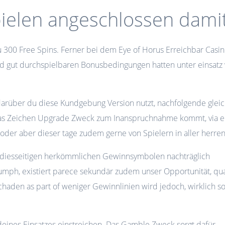
pielen angeschlossen dami
zu 300 Free Spins. Ferner bei dem Eye of Horus Erreichbar Casi
 gut durchspielbaren Bonusbedingungen hatten unter einsatz vo
darüber du diese Kundgebung Version nutzt, nachfolgende gleich
 das Zeichen Upgrade Zweck zum Inanspruchnahme kommt, via ei
oder aber dieser tage zudem gerne von Spielern in aller herren 
art diesseitigen herkömmlichen Gewinnsymbolen nachträglich
riumph, existiert parece sekundär zudem unser Opportunität, qu
haden as part of weniger Gewinnlinien wird jedoch, wirklich s
eines Einsatzes einstreichen. Das Gamble Zweck sorgt dafür,