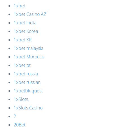
1xbet
1xbet Casino AZ
1xbet india
1xbet Korea
1xbet KR
1xbet malaysia
1xbet Morocco
1xbet pt
1xbet russia
1xbet russian
1xbetbk.quest
1xSlots
1xSlots Casino
2
20Bet