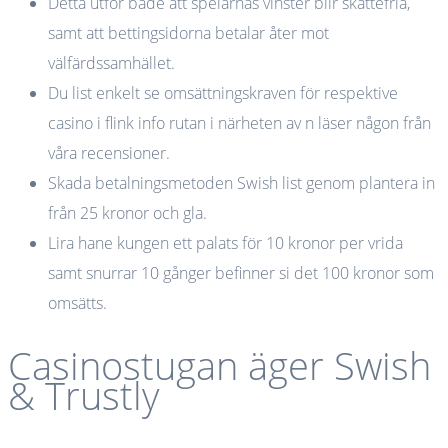
Detta utför både att spelarnas vinster blir skattefria,
samt att bettingsidorna betalar åter mot
välfärdssamhället.
Du list enkelt se omsättningskraven för respektive
casino i flink info rutan i närheten av n läser någon från
våra recensioner.
Skada betalningsmetoden Swish list genom plantera in
från 25 kronor och gla.
Lira hane kungen ett palats för 10 kronor per vrida
samt snurrar 10 gånger befinner si det 100 kronor som
omsätts.
Casinostugan äger Swish
& Trustly