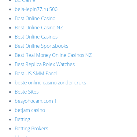
BC Game
bela-lepin77.ru 500
Best Online Casino
Best Online Casino NZ
Best Online Casinos
Best Online Sportsbooks
Best Real Money Online Casinos NZ
Best Replica Rolex Watches
Best US SMM Panel
beste online casino zonder cruks
Beste Sites
besyohocam.com 1
betjam casino
Betting
Betting Brokers