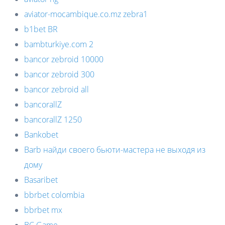
aviator-mocambique.co.mz zebra1
b1bet BR
bambturkiye.com 2
bancor zebroid 10000
bancor zebroid 300
bancor zebroid all
bancorallZ
bancorallZ 1250
Bankobet
Barb найди своего бьюти-мастера не выходя из
дому
Basaribet
bbrbet colombia
bbrbet mx