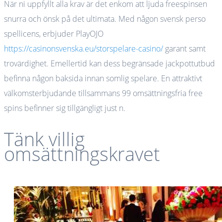
När ni uppfyllt alla krav är det enkom att ljuda freespinsen
snurra och önsk på det ultimata. Med någon svensk perso
spellicens, erbjuder PlayOJO
https://casinonsvenska.eu/storspelare-casino/
garant samt
trovärdighet. Emellertid kan dess begränsade jackpottutbud
befinna någon baksida innan somlig spelare. En attraktivt
välkomsterbjudande tillsammans 99 omsättningsfria free
spins befinner sig tillgängligt just n.
Tänk villig
omsättningskravet