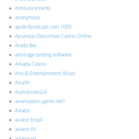
Announcements
anonymous
apokrifpodcast.com 1000
Apuestas Deportivas Casino Online
Arada Bet
arbitrage betting software
Arkada Casino
Arts & Entertainment, Music
Asia99
Audiobooks24
aviamasters-game.net1
Aviator
aviator brazil
aviator IN
aviator ng