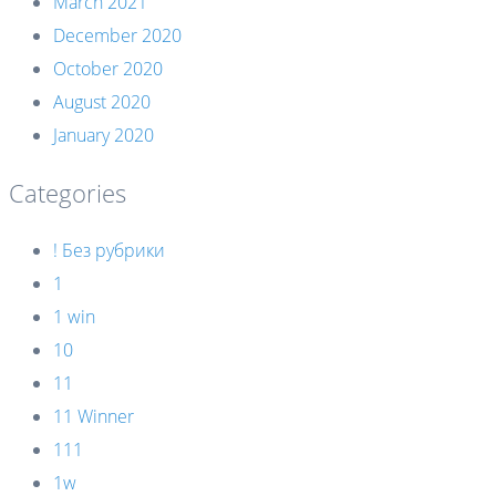
March 2021
December 2020
October 2020
August 2020
January 2020
Categories
! Без рубрики
1
1 win
10
11
11 Winner
111
1w