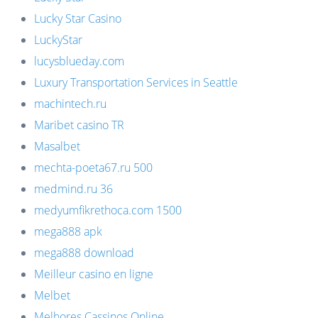
Lucky Star Casino
LuckyStar
lucysblueday.com
Luxury Transportation Services in Seattle
machintech.ru
Maribet casino TR
Masalbet
mechta-poeta67.ru 500
medmind.ru 36
medyumfikrethoca.com 1500
mega888 apk
mega888 download
Meilleur casino en ligne
Melbet
Melhores Cassinos Online