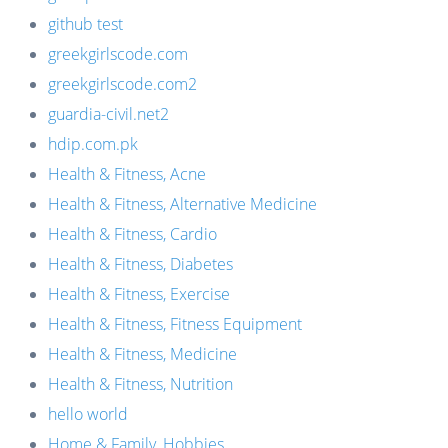
github test
greekgirlscode.com
greekgirlscode.com2
guardia-civil.net2
hdip.com.pk
Health & Fitness, Acne
Health & Fitness, Alternative Medicine
Health & Fitness, Cardio
Health & Fitness, Diabetes
Health & Fitness, Exercise
Health & Fitness, Fitness Equipment
Health & Fitness, Medicine
Health & Fitness, Nutrition
hello world
Home & Family, Hobbies