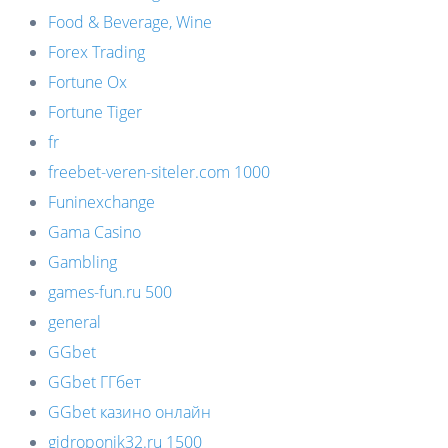
Food & Beverage, Wine
Forex Trading
Fortune Ox
Fortune Tiger
fr
freebet-veren-siteler.com 1000
Funinexchange
Gama Casino
Gambling
games-fun.ru 500
general
GGbet
GGbet ГГбет
GGbet казино онлайн
gidroponik32.ru 1500