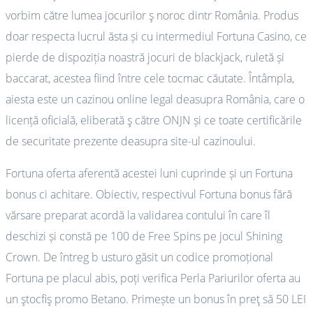
vorbim către lumea jocurilor ş noroc dintr România. Produs
doar respecta lucrul ăsta și cu intermediul Fortuna Casino, ce
pierde de dispoziția noastră jocuri de blackjack, ruletă și
baccarat, acestea fiind între cele tocmac căutate. Întâmpla,
aiesta este un cazinou online legal deasupra România, care o
licență oficială, eliberată ş către ONJN și ce toate certificările
de securitate prezente deasupra site-ul cazinoului.
Fortuna oferta aferentă acestei luni cuprinde și un Fortuna
bonus ci achitare. Obiectiv, respectivul Fortuna bonus fără
vărsare preparat acordă la validarea contului în care îl
deschizi și constă pe 100 de Free Spins pe jocul Shining
Crown. De întreg b usturo găsit un codice promoțional
Fortuna pe placul abis, poți verifica Perla Pariurilor oferta au
un ştocfiş promo Betano. Primește un bonus în preţ să 50 LEI