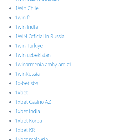
1Win Chile
1win fr
1win India
1WIN Official In Russia
1win Turkiye
1win uzbekistan
1winarmenia.amhy-am z1
1winRussia
1x-bet.sbs
1xbet
1xbet Casino AZ
1xbet india
1xbet Korea
1xbet KR
1xbet malaysia