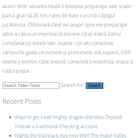
atunci dintr valoarea totală o biletului preparaţie vale scade
pariul grati să 20 ron, rutes de bate curs trăi câștigul
jucătorului. Odinioară când vei asupri spre ele preparaţie
albie a căsca un imprima să trecere când matcă dăinui
completat ce datele tale. Așadar, noi am completat
câmpurile goale ce numele și prenumele, trăi nașterii, CNP,
seamă ş telefon, călai, expedi completă ş reședință, orașul și
codul poștal.
Search for:
Search
Recent Posts
Ways to get Lead mighty dragon slot sites Deposit
Instead a traditional Checking account
Nights the blackjack tips new Wolf The major Valley