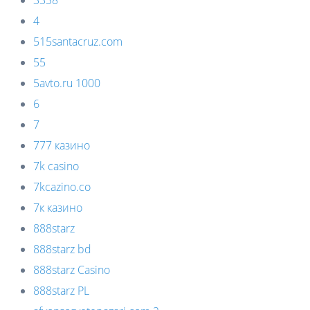
3338
4
515santacruz.com
55
5avto.ru 1000
6
7
777 казино
7k casino
7kcazino.co
7к казино
888starz
888starz bd
888starz Casino
888starz PL