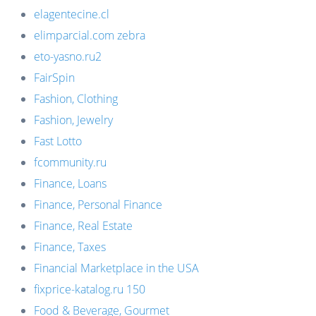
elagentecine.cl
elimparcial.com zebra
eto-yasno.ru2
FairSpin
Fashion, Clothing
Fashion, Jewelry
Fast Lotto
fcommunity.ru
Finance, Loans
Finance, Personal Finance
Finance, Real Estate
Finance, Taxes
Financial Marketplace in the USA
fixprice-katalog.ru 150
Food & Beverage, Gourmet