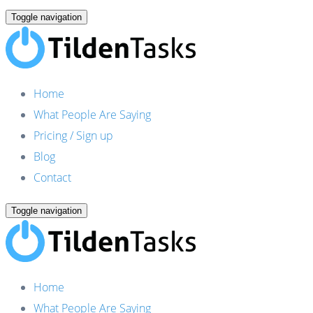
Toggle navigation
Home
What People Are Saying
Pricing / Sign up
Blog
Contact
Toggle navigation
Home
What People Are Saying