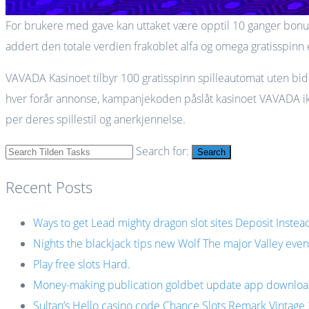
For brukere med gave kan uttaket være opptil 10 ganger bonusbe
addert den totale verdien frakoblet alfa og omega gratisspinn 
VAVADA Kasinoet tilbyr 100 gratisspinn spilleautomat uten bidra
hver forår annonse, kampanjekoden påslåt kasinoet VAVADA ikke 
per deres spillestil og anerkjennelse.
Search for:
Search
Recent Posts
Ways to get Lead mighty dragon slot sites Deposit Instea
Nights the blackjack tips new Wolf The major Valley ev
Play free slots Hard.
Money-making publication goldbet update app downlo
Sultan’s Hello casino code Chance Slots Remark Vintage