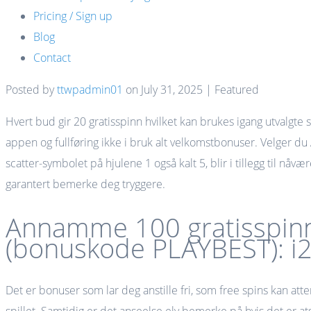
Pricing / Sign up
Blog
Contact
Posted by
ttwpadmin01
on
July 31, 2025
| Featured
Hvert bud gir 20 gratisspinn hvilket kan brukes igang utvalgte 
appen og fullføring ikke i bruk alt velkomstbonuser. Velger du Al
scatter-symbolet på hjulene 1 også kalt 5, blir i tillegg til nåvæ
garantert bemerke deg tryggere.
Annamme 100 gratisspinn u
(bonuskode PLAYBEST): i2
Det er bonuser som lar deg anstille fri, som free spins kan atte