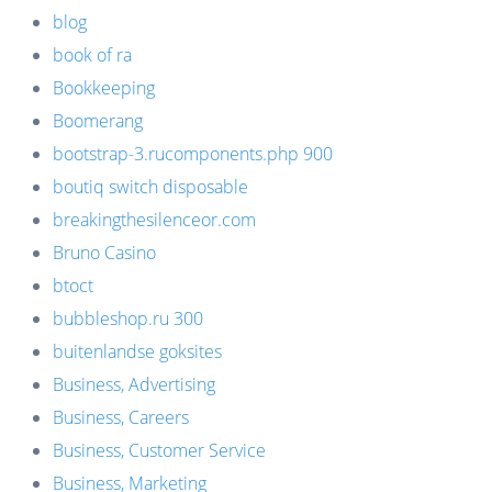
blog
book of ra
Bookkeeping
Boomerang
bootstrap-3.rucomponents.php 900
boutiq switch disposable
breakingthesilenceor.com
Bruno Casino
btoct
bubbleshop.ru 300
buitenlandse goksites
Business, Advertising
Business, Careers
Business, Customer Service
Business, Marketing