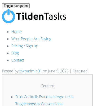
Toggle navigation
Home
What People Are Saying
Pricing / Sign up
Blog
Contact
Posted by
ttwpadmin01
on
June 9, 2025
| Featured
Content
Fruit Cocktail: Estudio Integro de la
Tragamonedas Convencional