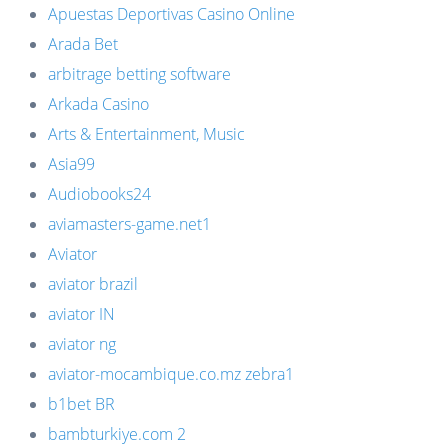
Apuestas Deportivas Casino Online
Arada Bet
arbitrage betting software
Arkada Casino
Arts & Entertainment, Music
Asia99
Audiobooks24
aviamasters-game.net1
Aviator
aviator brazil
aviator IN
aviator ng
aviator-mocambique.co.mz zebra1
b1bet BR
bambturkiye.com 2