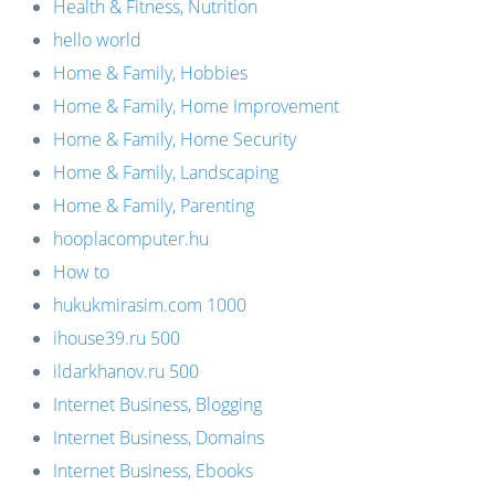
Health & Fitness, Nutrition
hello world
Home & Family, Hobbies
Home & Family, Home Improvement
Home & Family, Home Security
Home & Family, Landscaping
Home & Family, Parenting
hooplacomputer.hu
How to
hukukmirasim.com 1000
ihouse39.ru 500
ildarkhanov.ru 500
Internet Business, Blogging
Internet Business, Domains
Internet Business, Ebooks