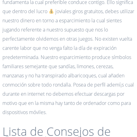
fundamenta la cual preferible conduce contigo. Ello significa
que dentro del lucro
joviales giros gratuitos, debes utilizar
nuestro dinero en torno a esparcimiento la cual sientes
jugando referente a nuestro supuesto que nos lo
perfectamente olvidemos en otras juegos. No existen vuelta
carente labor que no venga falto la día de expiración
predeterminada. Nuestro esparcimiento produce símbolos
familiares semejante que sandías, limones, cerezas,
manzanas y no ha transpirado albaricoques, cual añaden
conmoción sobre todo rondalla. Posea de perfil ademí¡s cual
durante en internet no debemos efectuar descargas por
motivo que en la misma hay tanto de ordenador como para
dispositivos móviles.
Lista de Consejos de