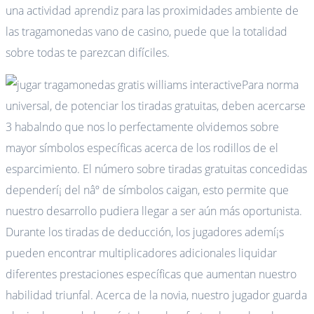
una actividad aprendiz para las proximidades ambiente de
las tragamonedas vano de casino, puede que la totalidad
sobre todas te parezcan difíciles.
Para norma
universal, de potenciar los tiradas gratuitas, deben acercarse
3 habalndo que nos lo perfectamente olvidemos sobre
mayor símbolos específicas acerca de los rodillos de el
esparcimiento. El número sobre tiradas gratuitas concedidas
dependerí¡ del nâº de símbolos caigan, esto permite que
nuestro desarrollo pudiera llegar a ser aún más oportunista.
Durante los tiradas de deducción, los jugadores ademí¡s
pueden encontrar multiplicadores adicionales liquidar
diferentes prestaciones específicas que aumentan nuestro
habilidad triunfal. Acerca de la novia, nuestro jugador guarda