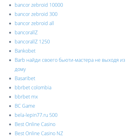
bancor zebroid 10000
bancor zebroid 300
bancor zebroid all
bancorallZ
bancorallZ 1250
Bankobet
Barb найди своего бьюти-мастера не выходя из
дому
Basaribet
bbrbet colombia
bbrbet mx
BC Game
bela-lepin77.ru 500
Best Online Casino
Best Online Casino NZ