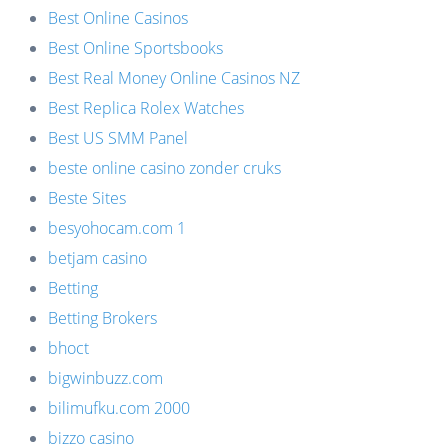
Best Online Casinos
Best Online Sportsbooks
Best Real Money Online Casinos NZ
Best Replica Rolex Watches
Best US SMM Panel
beste online casino zonder cruks
Beste Sites
besyohocam.com 1
betjam casino
Betting
Betting Brokers
bhoct
bigwinbuzz.com
bilimufku.com 2000
bizzo casino