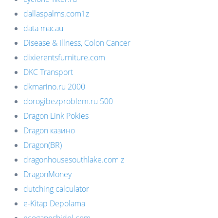
dallaspalms.com1z
data macau
Disease & Illness, Colon Cancer
dixierentsfurniture.com
DKC Transport
dkmarino.ru 2000
dorogibezproblem.ru 500
Dragon Link Pokies
Dragon казино
Dragon(BR)
dragonhousesouthlake.com z
DragonMoney
dutching calculator
e-Kitap Depolama