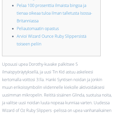
Pelaa 100 prosenttia ilmaista bingoa ja
tienaa oikeaa tuloa ilman talletusta Isossa-
Britanniassa
Peliautomaatin opastus
Arvioi Wizard Ounce Ruby Slippersistä
toiseen peliin
Upouusi upea Dorothy-kuvake palkitsee 5
ilmaispyöräytyksellä, ja uusi Tin Kid astuu askeleesi
kertomalla voittosi 3:lla. Hanki Syntisen noidan ja jonkin
muun erikoissymbolin viidennelle kiekolle aktivoidaksesi
uusimman mikropelin. Reititä sisäinen Glinda, suotuisa noita,
ja valitse uusi noidan luuta nopeaa kunniaa varten. Uudessa
Wizard of Oz Ruby Slippers -pelissä on upea vanhanaikainen