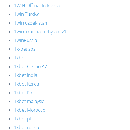
1WIN Official In Russia
1win Turkiye
1win uzbekistan
1winarmenia.amhy-am z1
1winRussia
1x-bet.sbs
1xbet
1xbet Casino AZ
1xbet india
1xbet Korea
1xbet KR
1xbet malaysia
1xbet Morocco
1xbet pt
1xbet russia