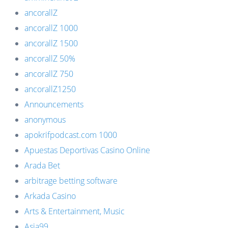
ancorallZ
ancorallZ 1000
ancorallZ 1500
ancorallZ 50%
ancorallZ 750
ancorallZ1250
Announcements
anonymous
apokrifpodcast.com 1000
Apuestas Deportivas Casino Online
Arada Bet
arbitrage betting software
Arkada Casino
Arts & Entertainment, Music
Asia99