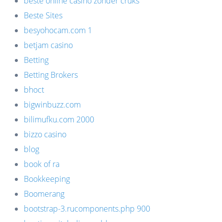
beste online casino zonder cruks
Beste Sites
besyohocam.com 1
betjam casino
Betting
Betting Brokers
bhoct
bigwinbuzz.com
bilimufku.com 2000
bizzo casino
blog
book of ra
Bookkeeping
Boomerang
bootstrap-3.rucomponents.php 900