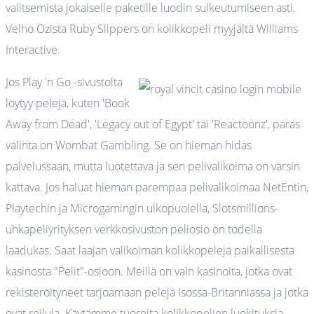
valitsemista jokaiselle paketille luodin sulkeutumiseen asti.
Velho Ozista Ruby Slippers on kolikkopeli myyjältä Williams
Interactive.
Jos Play 'n Go -sivustolta
löytyy pelejä, kuten 'Book
Away from Dead', 'Legacy out of Egypt' tai 'Reactoonz', paras
valinta on Wombat Gambling. Se on hieman hidas
palvelussaan, mutta luotettava ja sen pelivalikoima on varsin
kattava. Jos haluat hieman parempaa pelivalikoimaa NetEntin,
Playtechin ja Microgamingin ulkopuolella, Slotsmillions-
uhkapeliyrityksen verkkosivuston peliosio on todella
laadukas. Saat laajan valikoiman kolikkopelejä paikallisesta
kasinosta "Pelit"-osioon. Meillä on vain kasinoita, jotka ovat
rekisteröityneet tarjoamaan pelejä Isossa-Britanniassa ja jotka
ovat reiluja. Käytämme tuoreita kolikkopelien luokituksia