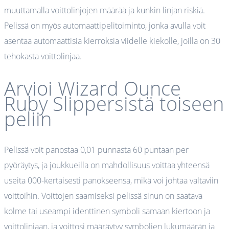
muuttamalla voittolinjojen määrää ja kunkin linjan riskiä.
Pelissä on myös automaattipelitoiminto, jonka avulla voit
asentaa automaattisia kierroksia viidelle kiekolle, joilla on 30
tehokasta voittolinjaa.
Arvioi Wizard Ounce
Ruby Slippersistä toiseen
peliin
Pelissä voit panostaa 0,01 punnasta 60 puntaan per
pyöräytys, ja joukkueilla on mahdollisuus voittaa yhteensä
useita 000-kertaisesti panokseensa, mikä voi johtaa valtaviin
voittoihin. Voittojen saamiseksi pelissä sinun on saatava
kolme tai useampi identtinen symboli samaan kiertoon ja
voittolinjaan, ja voittosi määräytyy symbolien lukumäärän ja