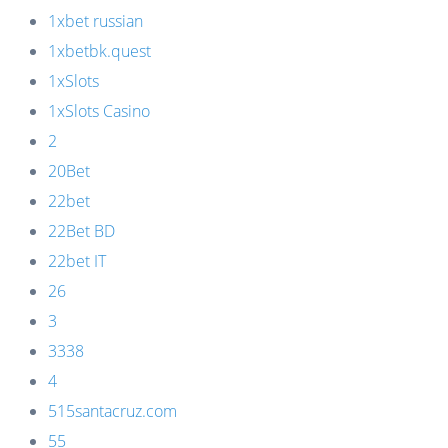
1xbet russian
1xbetbk.quest
1xSlots
1xSlots Casino
2
20Bet
22bet
22Bet BD
22bet IT
26
3
3338
4
515santacruz.com
55