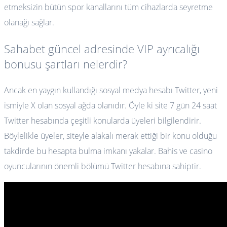
etmeksizin bütün spor kanallarını tüm cihazlarda seyretme
olanağı sağlar.
Sahabet güncel adresinde VIP ayrıcalığı
bonusu şartları nelerdir?
Ancak en yaygın kullandığı sosyal medya hesabı Twitter, yeni
ismiyle X olan sosyal ağda olanıdır. Öyle ki site 7 gün 24 saat
Twitter hesabında çeşitli konularda üyeleri bilgilendirir.
Böylelikle üyeler, siteyle alakalı merak ettiği bir konu olduğu
takdirde bu hesapta bulma imkanı yakalar. Bahis ve casino
oyuncularının önemli bölümü Twitter hesabına sahiptir.