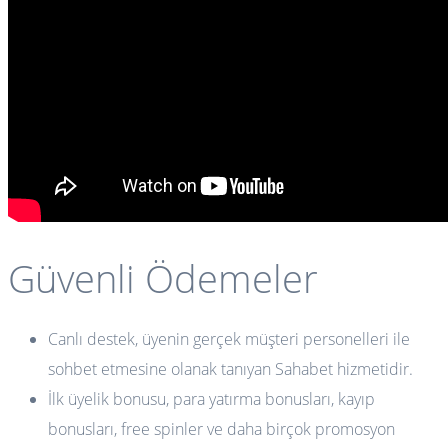
Güvenli Ödemeler
Canlı destek, üyenin gerçek müşteri personelleri ile
sohbet etmesine olanak tanıyan Sahabet hizmetidir.
İlk üyelik bonusu, para yatırma bonusları, kayıp
bonusları, free spinler ve daha birçok promosyon