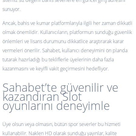
sunuyor.
Ancak, bahis ve kumar platformlarıyla ilgili her zaman dikkatli
olmak önemlidir. Kullanıcıların, platformun sunduğu güvenlik
önlemleri ve lisans durumunu dikkatlice araştırarak karar
vermeleri önerilir. Sahabet, kullanıcı deneyimini ön planda
tutarak hazırladığı bu tekliflerle üyelerinin daha fazla
kazanmasını ve keyifli vakit geçirmesini hedefliyor.
Sahabet’te güvenilir ve
kazandıran Slot
oyunlarını deneyimle
Üye olsun veya olmasın, bütün spor severler bu hizmeti
kullanabilir. Naklen HD olarak sunduğu yayınlar, kalite