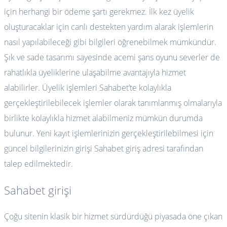
için herhangi bir ödeme şartı gerekmez. İlk kez üyelik
oluşturacaklar için canlı destekten yardım alarak işlemlerin
nasıl yapılabileceği gibi bilgileri öğrenebilmek mümkündür.
Şık ve sade tasarımı sayesinde acemi şans oyunu severler de
rahatlıkla üyeliklerine ulaşabilme avantajıyla hizmet
alabilirler. Üyelik işlemleri Sahabet’te kolaylıkla
gerçekleştirilebilecek işlemler olarak tanımlanmış olmalarıyla
birlikte kolaylıkla hizmet alabilmeniz mümkün durumda
bulunur. Yeni kayıt işlemlerinizin gerçekleştirilebilmesi için
güncel bilgilerinizin girişi Sahabet giriş adresi tarafından
talep edilmektedir.
Sahabet girişi
Çoğu sitenin klasik bir hizmet sürdürdüğü piyasada öne çıkan