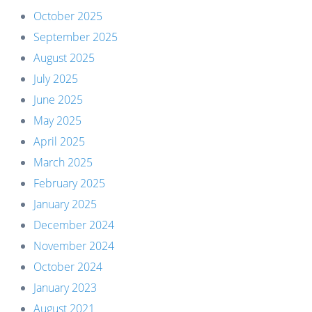
October 2025
September 2025
August 2025
July 2025
June 2025
May 2025
April 2025
March 2025
February 2025
January 2025
December 2024
November 2024
October 2024
January 2023
August 2021