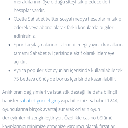
meraklılarının üye olduğu siteyi takip edecekleri
hesaplar vardır.
Özetle Sahabet twitter sosyal medya hesaplarını takip
ederek veya abone olarak farklı konularda bilgiler
edinirsiniz.
Spor karşılaşmalarının izlenebileceği yayıncı kanalların
tamamı Sahabet tv içerisinde aktif olarak izlemeye
açıktır.
Ayrıca popüler slot oyunları içerisinde kullanılabilecek
75 bedava dönüş de bonus içerisinde kazanılabilir.
Anlık oran değişimleri ve istatistik desteği ile daha bilinçli
bahisler
sahabet güncel giriş
yapabilirsiniz. Sahabet 1244,
oyuncularına birçok avantaj sunarak onların oyun
deneyimlerini zenginleştiriyor. Özellikle casino bölümü,
kayıplarınızı minimize etmenize yardımcı olacak fırsatlar