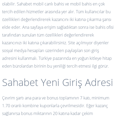
olabilir. Sahabet mobil canlı bahis ve mobil bahis en çok
tercih edilen hizmetler arasında yer alır. Tüm kullanıcılar bu
özellikleri değerlendirerek kazancını iki katına çıkarma şansı
elde eder. Ana sayfaya erişim sağladıktan sonra ise bahis ofisi
tarafından sunulan tüm özellikleri değerlendirerek
kazancınızı iki katına çıkarabilirsiniz. Site açılmıyor diyenler
sosyal medya hesapları üzerinden paylaşılan son giriş
adresini kullanmalı. Türkiye pazarında en yoğun kitleye hitap
eden bürolardan birinin bu yeniliği tercih etmesi ilgi görür.
Sahabet Yeni Giriş Adresi
Çevrim şartı ana para ve bonus toplamının 7 katı, minimum
1.70 oranlı kombine kuponlarla çevrilmesidir. Eğer kazanç
sağlanırsa bonus miktarının 20 katına kadar çekim