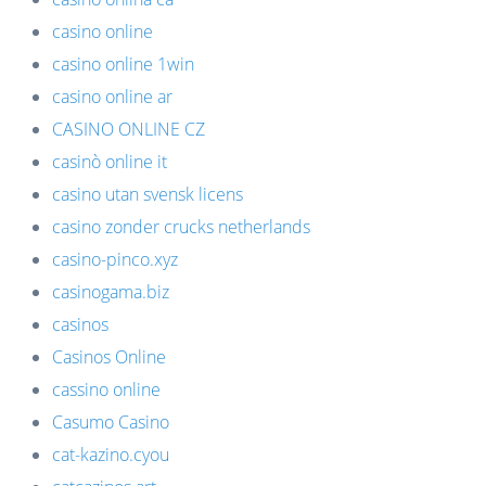
casino online
casino online 1win
casino online ar
CASINO ONLINE CZ
casinò online it
casino utan svensk licens
casino zonder crucks netherlands
casino-pinco.xyz
casinogama.biz
casinos
Casinos Online
cassino online
Casumo Casino
cat-kazino.cyou