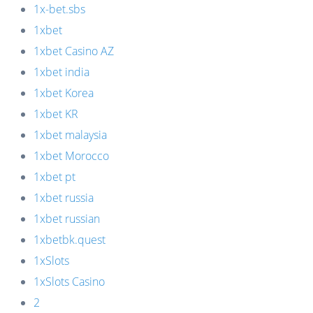
1x-bet.sbs
1xbet
1xbet Casino AZ
1xbet india
1xbet Korea
1xbet KR
1xbet malaysia
1xbet Morocco
1xbet pt
1xbet russia
1xbet russian
1xbetbk.quest
1xSlots
1xSlots Casino
2