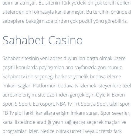
adımlar atmıştır. Bu sitenin Türkiye’deki en çok tercih edilen
sitelerden biri olmasıyla kanıtlanmıştır. Bu tercihin önündeki
sebeplere baktığımızda birden çok pozitif yönü görebiliriz.
Sahabet Casino
Sahabet sitesinin yeni adres duyuruları başta olmak üzere
çeşitli konularda paylaşımları ana sayfanızda görürsünüz.
Sahabet tv izle seçeneği herkese yönelik bedava izleme
imkanı sağlar. Platformun bedava tv izlemek isteyenlere özel
adresine erişim, site üzerinden gerçekleşir. Öyle ki Exxen
Spor, S Sport, Eurosport, NBA Tv, Trt Spor, a Spor, tabii spor,
FB Tv gibi farklı kanallara erişim imkanı sunar. Spor severler,
kanal listesinde aradığı yayın sağlayıcıyı seçerek maçları ve
programları izler. Netice olarak ücretli veya ücretsiz fark