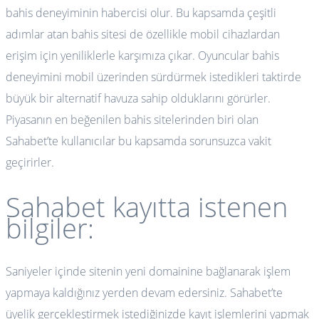
bahis deneyiminin habercisi olur. Bu kapsamda çeşitli
adımlar atan bahis sitesi de özellikle mobil cihazlardan
erişim için yeniliklerle karşımıza çıkar. Oyuncular bahis
deneyimini mobil üzerinden sürdürmek istedikleri taktirde
büyük bir alternatif havuza sahip olduklarını görürler.
Piyasanın en beğenilen bahis sitelerinden biri olan
Sahabet’te kullanıcılar bu kapsamda sorunsuzca vakit
geçirirler.
Sahabet kayıtta istenen
bilgiler:
Saniyeler içinde sitenin yeni domainine bağlanarak işlem
yapmaya kaldığınız yerden devam edersiniz. Sahabet’te
üyelik gerçekleştirmek istediğinizde kayıt işlemlerini yapmak