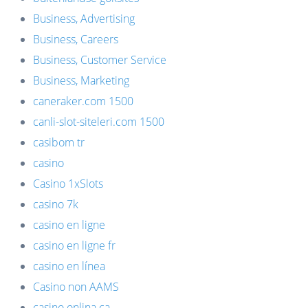
Business, Advertising
Business, Careers
Business, Customer Service
Business, Marketing
caneraker.com 1500
canli-slot-siteleri.com 1500
casibom tr
casino
Casino 1xSlots
casino 7k
casino en ligne
casino en ligne fr
casino en línea
Casino non AAMS
casino onlina ca