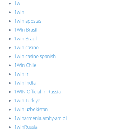
1w
1win
1win apostas
1Win Brasil
1win Brazil
1win casino
1win casino spanish
1Win Chile
1win fr
1win India
1WIN Official In Russia
1win Turkiye
1win uzbekistan
1winarmenia.amhy-am z1
1winRussia