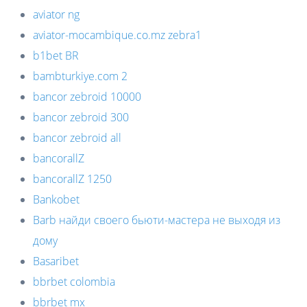
aviator ng
aviator-mocambique.co.mz zebra1
b1bet BR
bambturkiye.com 2
bancor zebroid 10000
bancor zebroid 300
bancor zebroid all
bancorallZ
bancorallZ 1250
Bankobet
Barb найди своего бьюти-мастера не выходя из
дому
Basaribet
bbrbet colombia
bbrbet mx